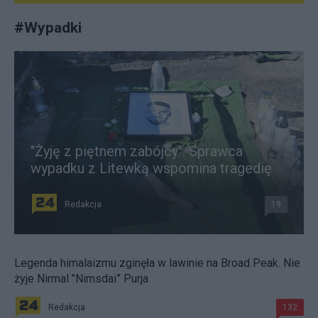
#
Wypadki
"Żyję z piętnem zabójcy". Sprawca
wypadku z Litewką wspomina tragedię
Redakcja
19
Legenda himalaizmu zginęła w lawinie na Broad Peak. Nie
żyje Nirmal "Nimsdai” Purja
Redakcja
132