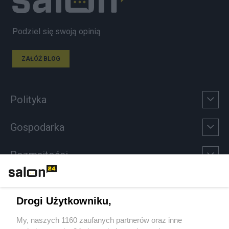
Podziel się swoją opinią
ZAŁÓŻ BLOG
Polityka
Gospodarka
Rozmaitości
Technologie
Drogi Użytkowniku,
Sport
My, naszych 1160 zaufanych partnerów oraz inne