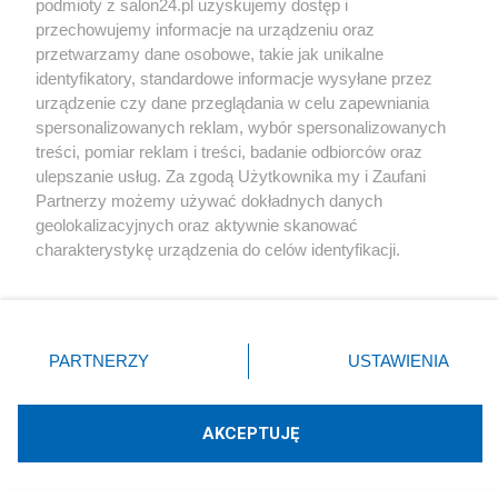
podmioty z salon24.pl uzyskujemy dostęp i
Społeczeństwo
przechowujemy informacje na urządzeniu oraz
przetwarzamy dane osobowe, takie jak unikalne
Kultura
identyfikatory, standardowe informacje wysyłane przez
urządzenie czy dane przeglądania w celu zapewniania
spersonalizowanych reklam, wybór spersonalizowanych
treści, pomiar reklam i treści, badanie odbiorców oraz
ulepszanie usług. Za zgodą Użytkownika my i Zaufani
X
Facebook
Instagram
Youtube
Partnerzy możemy używać dokładnych danych
geolokalizacyjnych oraz aktywnie skanować
charakterystykę urządzenia do celów identyfikacji.
Web Content Media sp. z o. o. © 2022
Ponieważ cenimy Twoją prywatność, prosimy o zgodę na
korzystanie z tych technologii poprzez kliknięcie
„Akceptuję”. Zgoda jest dobrowolna i zawsze możesz ją
Pomoc
O nas
Praca
Reklama
Kontakt
zmienić/wycofać klikając przycisk ustawień prywatności
PARTNERZY
USTAWIENIA
znajdujący się w lewym dolnym rogu strony
. Niektóre
rodzaje przetwarzania danych nie wymagają zgody
użytkownika, ale masz prawo sprzeciwić się takiemu
AKCEPTUJĘ
przetwarzaniu. Preferencje będą miały zastosowania tylko
Technologię dostarcza:
W3media.pl
na tej witrynie.