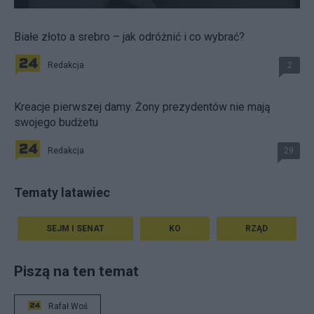
Białe złoto a srebro – jak odróżnić i co wybrać?
Redakcja
2
Kreacje pierwszej damy. Żony prezydentów nie mają
swojego budżetu
Redakcja
29
Tematy latawiec
SEJM I SENAT
KO
RZĄD
Piszą na ten temat
Rafał Woś