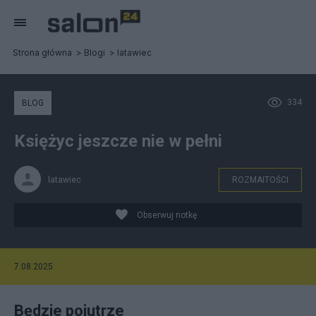
Strona główna
Blogi
latawiec
334
BLOG
Księżyc jeszcze nie w pełni
latawiec
ROZMAITOŚCI
Obserwuj notkę
7.08.2025
Będzie pojutrze