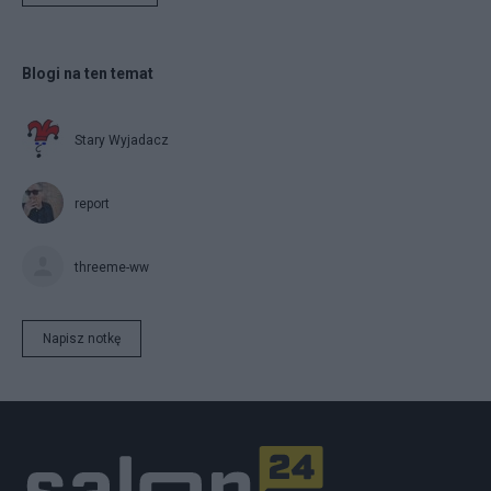
Blogi na ten temat
Stary Wyjadacz
report
threeme-ww
Napisz notkę