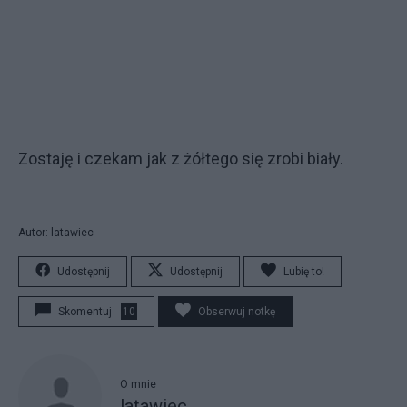
Zostaję i czekam jak z żółtego się zrobi biały.
Autor: latawiec
Udostępnij
Udostępnij
Lubię to!
Skomentuj
10
Obserwuj notkę
O mnie
latawiec