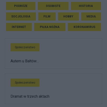
PODRÓŻE
OSOBISTE
HISTORIA
SOCJOLOGIA
FILM
HOBBY
MEDIA
INTERNET
PIŁKA NOŻNA
KORONAWIRUS
Społeczeństwo
Autem u Bałtów…
Społeczeństwo
Dramat w trzech aktach