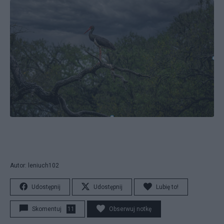
Autor: leniuch102
Udostępnij
Udostępnij
Lubię to!
Skomentuj
11
Obserwuj notkę