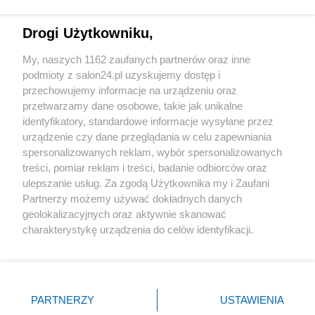
Technologie
Drogi Użytkowniku,
Sport
My, naszych 1162 zaufanych partnerów oraz inne
podmioty z salon24.pl uzyskujemy dostęp i
Społeczeństwo
przechowujemy informacje na urządzeniu oraz
przetwarzamy dane osobowe, takie jak unikalne
Kultura
identyfikatory, standardowe informacje wysyłane przez
urządzenie czy dane przeglądania w celu zapewniania
spersonalizowanych reklam, wybór spersonalizowanych
treści, pomiar reklam i treści, badanie odbiorców oraz
ulepszanie usług. Za zgodą Użytkownika my i Zaufani
X
Facebook
Instagram
Youtube
Partnerzy możemy używać dokładnych danych
geolokalizacyjnych oraz aktywnie skanować
charakterystykę urządzenia do celów identyfikacji.
Web Content Media sp. z o. o. © 2022
Ponieważ cenimy Twoją prywatność, prosimy o zgodę na
korzystanie z tych technologii poprzez kliknięcie
„Akceptuję”. Zgoda jest dobrowolna i zawsze możesz ją
Pomoc
O nas
Praca
Reklama
Kontakt
zmienić/wycofać klikając przycisk ustawień prywatności
PARTNERZY
USTAWIENIA
znajdujący się w lewym dolnym rogu strony
. Niektóre