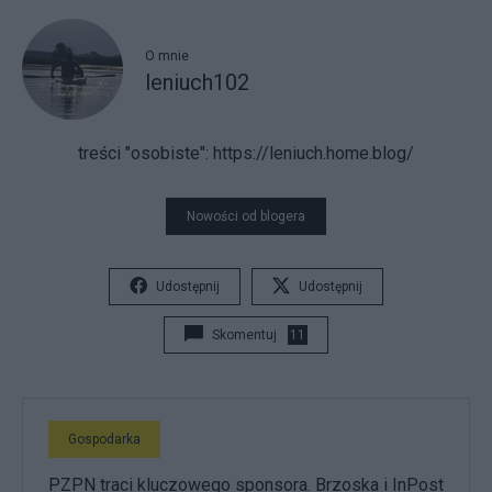
O mnie
leniuch102
treści "osobiste":
https://leniuch.home.blog/
Nowości od blogera
Udostępnij
Udostępnij
Skomentuj
11
Gospodarka
PZPN traci kluczowego sponsora. Brzoska i InPost