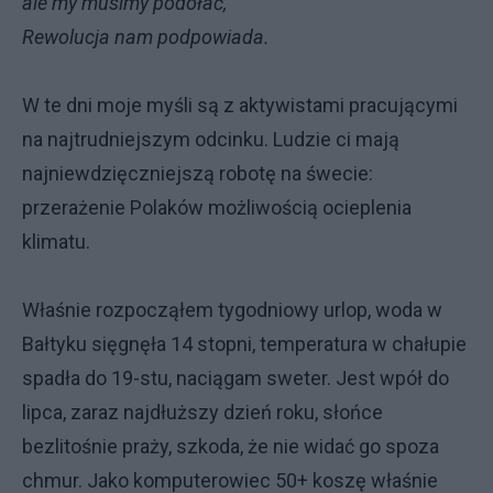
ale my musimy podołać,
Rewolucja nam podpowiada.
W te dni moje myśli są z aktywistami pracującymi
na najtrudniejszym odcinku. Ludzie ci mają
najniewdzięczniejszą robotę na śwecie:
przerażenie Polaków możliwością ocieplenia
klimatu.
Właśnie rozpocząłem tygodniowy urlop, woda w
Bałtyku sięgnęła 14 stopni, temperatura w chałupie
spadła do 19-stu, naciągam sweter. Jest wpół do
lipca, zaraz najdłuższy dzień roku, słońce
bezlitośnie praży, szkoda, że nie widać go spoza
chmur. Jako komputerowiec 50+ koszę właśnie