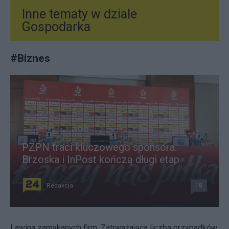
Inne tematy w dziale
Gospodarka
#
Biznes
PZPN traci kluczowego sponsora.
Brzoska i InPost kończą długi etap
Redakcja
18
Lawina zamykanych firm. Zatrważająca liczba przypadków