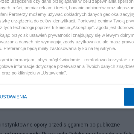
przez urządzenie czy dane przeglądania w celu zapewniania sperson
ych treści, pomiar reklam i treści, badanie odbiorców oraz ulepszan
fani Partnerzy możemy używać dokładnych danych geolokalizacyjn
tykę urządzenia do celów identyfikacji. Ponieważ cenimy Twoją pry
z tych technologii poprzez kliknięcie „Akceptuję”. Zgoda jest dobro
ikając przycisk ustawień prywatności znajdujący się w lewym dolny
działania i na koniec miało być uroczyste zakończenie.
etwarzania danych nie wymagają zgody użytkownika, ale masz prawo 
cy wyszło kilkadziesiąt. Zakończeniem projektu był wysta
. Preferencje będą miały zastosowania tylko na tej witrynie.
rganizatorów było czy wybrać kotleciki z delfina czy ze
szymi informacjami, abyś mógł świadomie i komfortowo korzystać z
gółowe informacje dotyczące przetwarzania Twoich danych znajdzi
s
oraz po kliknięciu w „Ustawienia”.
Reklama
USTAWIENIA
ne instynktowne opory przed sięganiem po publiczne
ci od propagandy. Przez całą Polskę przetoczyła się fala