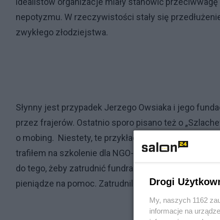
idealistów organizacje miały stanowić przeciwwagę d
nepotyzmu. W rzeczywistości stały się przedłużenie
zwykłego złodziejstwa.
Słynny jest przypadek Jerzego Owsiaka i jego funda
przez frajerów. Ostatnio sporo pisano też o „Szlach
o mobing. Niestety, te przykłady to tylko drobny fr
trafiłem na szkolenie dla NGO-sów i była między 
do tego, żeby zatrudnić fundraisera i podał przykła
Drogi Użytkow
pieniądze na pomoc. Zatrudnili fachowca od pozyski
My, naszych 1162 zau
informacje na urządze