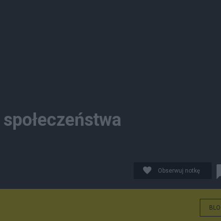
a społeczeństwa
Obserwuj notkę
BLO