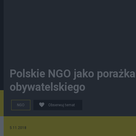
Polskie NGO jako porażk
obywatelskiego
NGO
Obserwuj temat
5.11.2018