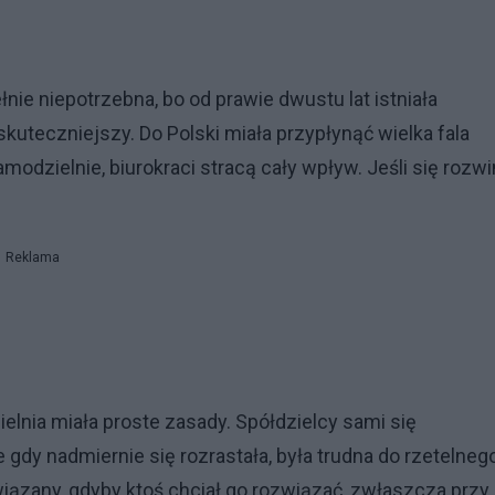
ie niepotrzebna, bo od prawie dwustu lat istniała
skuteczniejszy. Do Polski miała przypłynąć wielka fala
amodzielnie, biurokraci stracą cały wpływ. Jeśli się rozwi
Reklama
elnia miała proste zasady. Spółdzielcy sami się
że gdy nadmiernie się rozrastała, była trudna do rzetelneg
iązany, gdyby ktoś chciał go rozwiązać, zwłaszcza przy