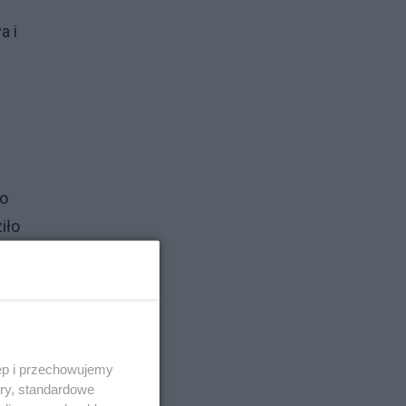
a i
go
iło
ał
e
ca.
ęp i przechowujemy
ory, standardowe