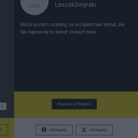
LeszekSmyrski
Może jestem szalony, że wziąłem taki temat, ale
tak naprawdę to temat znalazł mnie.
Nowości od blogera
3
G
Udostępnij
Udostępnij