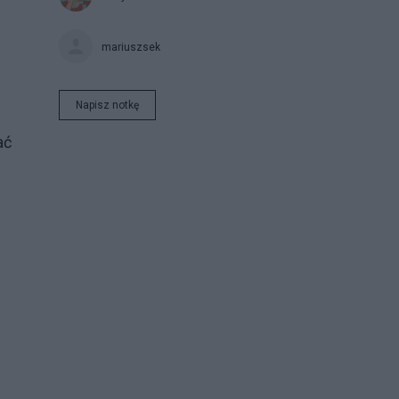
mariuszsek
Napisz notkę
ać