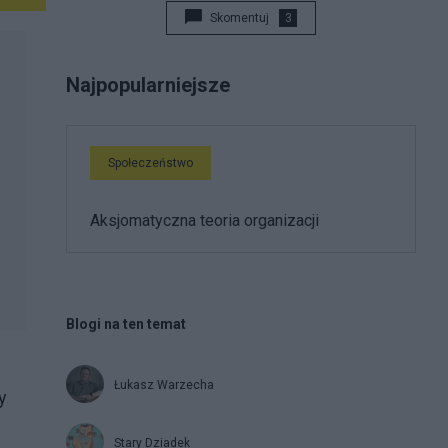
Skomentuj
3
Najpopularniejsze
Społeczeństwo
Aksjomatyczna teoria organizacji
Blogi na ten temat
Łukasz Warzecha
y
Stary Dziadek