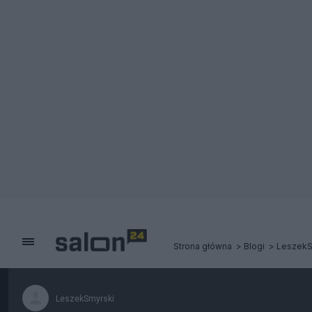
Strona główna
Blogi
LeszekS
LeszekSmyrski