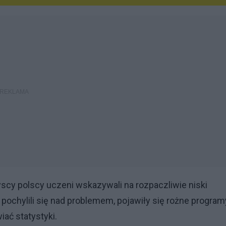
cy polscy uczeni wskazywali na rozpaczliwie niski
ochylili się nad problemem, pojawiły się rożne program
iać statystyki.