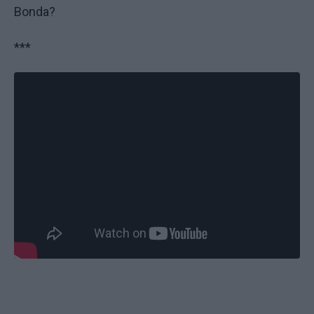
Bonda?
***