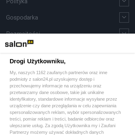
Polityka
Gospodarka
Rozmaitości
Technologie
Drogi Użytkowniku,
Sport
My, naszych 1162 zaufanych partnerów oraz inne
podmioty z salon24.pl uzyskujemy dostęp i
Społeczeństwo
przechowujemy informacje na urządzeniu oraz
przetwarzamy dane osobowe, takie jak unikalne
Kultura
identyfikatory, standardowe informacje wysyłane przez
urządzenie czy dane przeglądania w celu zapewniania
spersonalizowanych reklam, wybór spersonalizowanych
treści, pomiar reklam i treści, badanie odbiorców oraz
ulepszanie usług. Za zgodą Użytkownika my i Zaufani
X
Facebook
Instagram
Youtube
Partnerzy możemy używać dokładnych danych