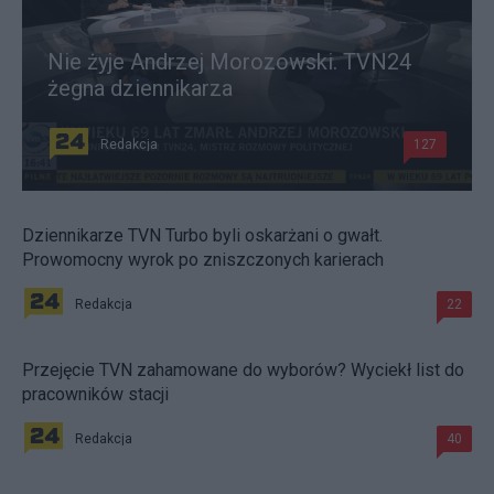
Nie żyje Andrzej Morozowski. TVN24
żegna dziennikarza
Redakcja
127
Dziennikarze TVN Turbo byli oskarżani o gwałt.
Prowomocny wyrok po zniszczonych karierach
Redakcja
22
Przejęcie TVN zahamowane do wyborów? Wyciekł list do
pracowników stacji
Redakcja
40