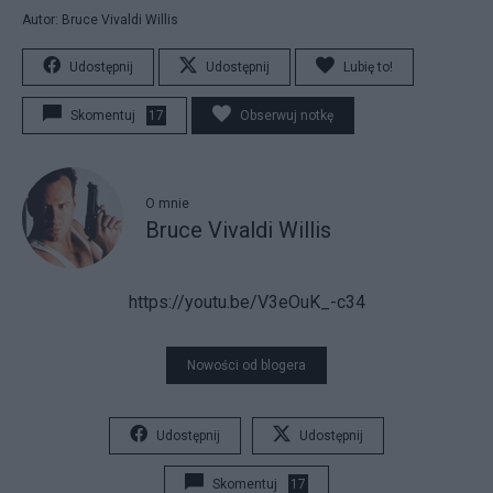
Autor: Bruce Vivaldi Willis
Udostępnij
Udostępnij
Lubię to!
Skomentuj
17
Obserwuj notkę
O mnie
Bruce Vivaldi Willis
https://youtu.be/V3eOuK_-c34
Nowości od blogera
Udostępnij
Udostępnij
Skomentuj
17