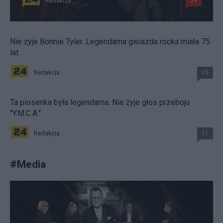
Redakcja
59
Nie żyje Bonnie Tyler. Legendarna gwiazda rocka miała 75
lat
Redakcja
15
Ta piosenka była legendarna. Nie żyje głos przeboju
"Y.M.C.A."
Redakcja
11
#
Media