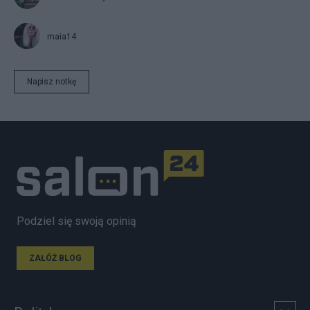
maia14
Napisz notkę
Podziel się swoją opinią
ZAŁÓŻ BLOG