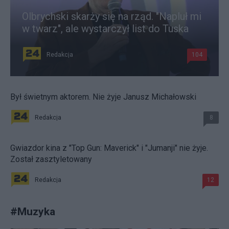
Olbrychski skarży się na rząd. "Napluł mi
w twarz", ale wystarczył list do Tuska
Redakcja
104
Był świetnym aktorem. Nie żyje Janusz Michałowski
Redakcja
8
Gwiazdor kina z "Top Gun: Maverick" i "Jumanji" nie żyje.
Został zasztyletowany
Redakcja
12
#
Muzyka