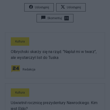
Udostępnij
Udostępnij
Skomentuj
33
Kultura
Olbrychski skarży się na rząd. "Napluł mi w twarz",
ale wystarczył list do Tuska
Redakcja
Kultura
Uświetnił rocznicę prezydentury Nawrockiego. Kim
jest Eldo?