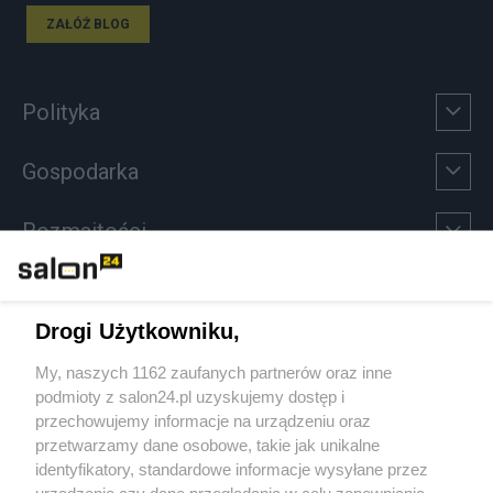
ZAŁÓŻ BLOG
Polityka
Gospodarka
Rozmaitości
Technologie
Drogi Użytkowniku,
Sport
My, naszych 1162 zaufanych partnerów oraz inne
podmioty z salon24.pl uzyskujemy dostęp i
Społeczeństwo
przechowujemy informacje na urządzeniu oraz
przetwarzamy dane osobowe, takie jak unikalne
Kultura
identyfikatory, standardowe informacje wysyłane przez
urządzenie czy dane przeglądania w celu zapewniania