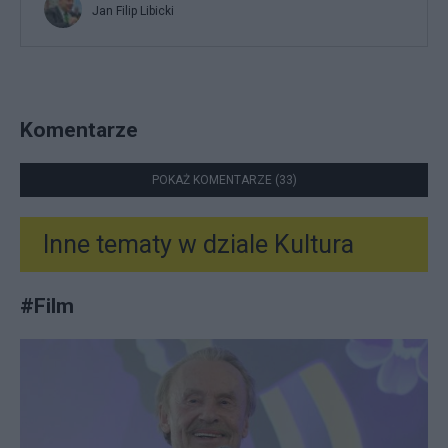
Jan Filip Libicki
Komentarze
POKAŻ KOMENTARZE (33)
Inne tematy w dziale
Kultura
#
Film