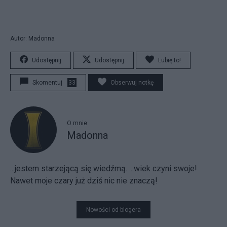
Autor: Madonna
Udostępnij
Udostępnij
Lubię to!
Skomentuj
33
Obserwuj notkę
O mnie
Madonna
...jestem starzejącą się wiedźmą. ...wiek czyni swoje!
Nawet moje czary już dziś nic nie znaczą!
Nowości od blogera