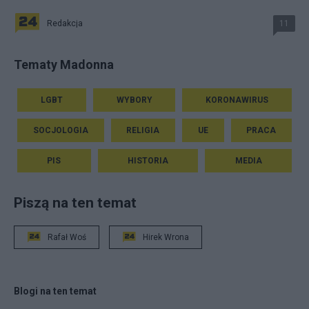
Redakcja
11
Tematy Madonna
LGBT
WYBORY
KORONAWIRUS
SOCJOLOGIA
RELIGIA
UE
PRACA
PIS
HISTORIA
MEDIA
Piszą na ten temat
Rafał Woś
Hirek Wrona
Blogi na ten temat