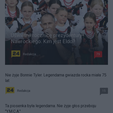
Uświetnił rocznicę prezydentury
Nawrockiego. Kim jest Eldo?
Redakcja
79
Nie żyje Bonnie Tyler. Legendarna gwiazda rocka miała 75
lat
Redakcja
15
Ta piosenka była legendarna. Nie żyje głos przeboju
"Y.M.C.A."