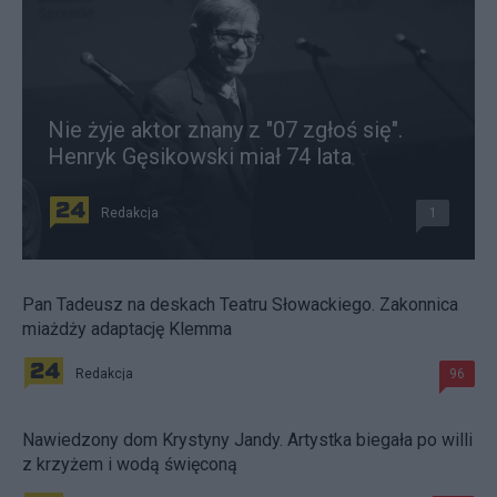
Nie żyje aktor znany z "07 zgłoś się".
Henryk Gęsikowski miał 74 lata
Redakcja
1
Pan Tadeusz na deskach Teatru Słowackiego. Zakonnica
miażdży adaptację Klemma
Redakcja
96
Nawiedzony dom Krystyny Jandy. Artystka biegała po willi
z krzyżem i wodą święconą