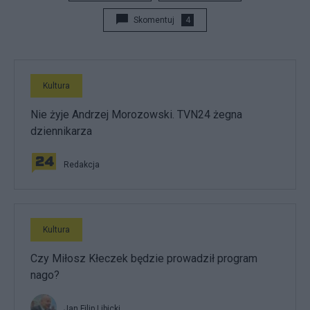
Skomentuj
4
Kultura
Nie żyje Andrzej Morozowski. TVN24 żegna
dziennikarza
Redakcja
Kultura
Czy Miłosz Kłeczek będzie prowadził program
nago?
Jan Filip Libicki