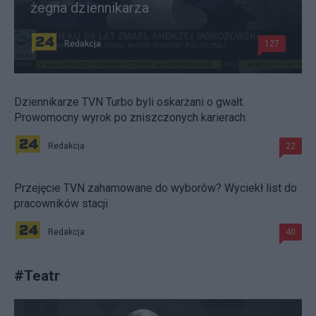
żegna dziennikarza
Redakcja
127
Dziennikarze TVN Turbo byli oskarżani o gwałt.
Prowomocny wyrok po zniszczonych karierach
Redakcja
22
Przejęcie TVN zahamowane do wyborów? Wyciekł list do
pracowników stacji
Redakcja
40
#
Teatr