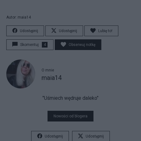
Autor: maia14
Udostępnij
Udostępnij
Lubię to!
Skomentuj
4
Obserwuj notkę
O mnie
maia14
"Uśmiech wędruje daleko"
Nowości od blogera
Udostępnij
Udostępnij