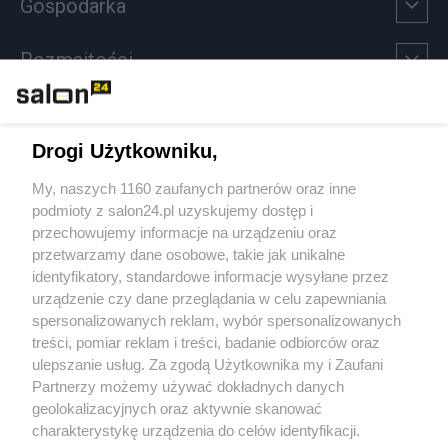
Gospodarka
Rozmaitości
Technologie
Drogi Użytkowniku,
Sport
My, naszych 1160 zaufanych partnerów oraz inne
podmioty z salon24.pl uzyskujemy dostęp i
Społeczeństwo
przechowujemy informacje na urządzeniu oraz
przetwarzamy dane osobowe, takie jak unikalne
Kultura
identyfikatory, standardowe informacje wysyłane przez
urządzenie czy dane przeglądania w celu zapewniania
spersonalizowanych reklam, wybór spersonalizowanych
treści, pomiar reklam i treści, badanie odbiorców oraz
ulepszanie usług. Za zgodą Użytkownika my i Zaufani
X
Facebook
Instagram
Youtube
Partnerzy możemy używać dokładnych danych
geolokalizacyjnych oraz aktywnie skanować
charakterystykę urządzenia do celów identyfikacji.