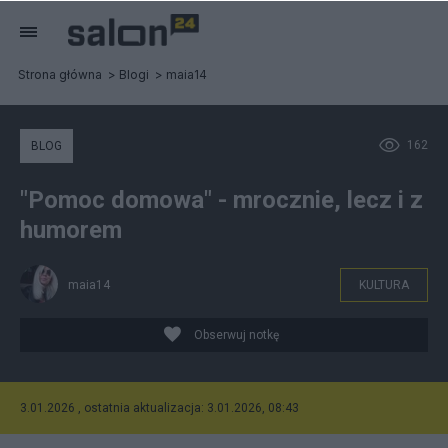
Strona główna
Blogi
maia14
162
BLOG
"Pomoc domowa" - mrocznie, lecz i z
humorem
maia14
KULTURA
Obserwuj notkę
3.01.2026 , ostatnia aktualizacja: 3.01.2026, 08:43