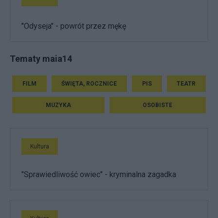
"Odyseja" - powrót przez mękę
Tematy maia14
FILM
ŚWIĘTA, ROCZNICE
PIS
TEATR
MUZYKA
OSOBISTE
Kultura
"Sprawiedliwość owiec" - kryminalna zagadka