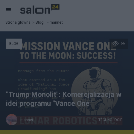
Strona główna
Blogi
mannet
66
BLOG
"Trump Monolit": Komercjalizacja w
idei programu "Vance One"
mannet
TECHNOLOGIE
Ilustracja do idei robot humanoidalny "Vance One" na