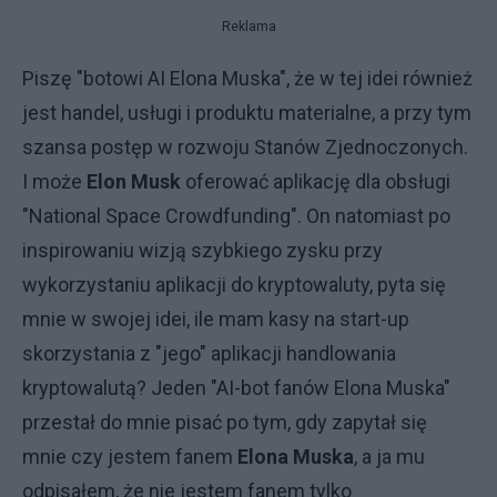
Reklama
Piszę "botowi AI Elona Muska", że w tej idei również
jest handel, usługi i produktu materialne, a przy tym
szansa postęp w rozwoju Stanów Zjednoczonych.
I może
Elon Musk
oferować aplikację dla obsługi
"National Space Crowdfunding". On natomiast po
inspirowaniu wizją szybkiego zysku przy
wykorzystaniu aplikacji do kryptowaluty, pyta się
mnie w swojej idei, ile mam kasy na start-up
skorzystania z "jego" aplikacji handlowania
kryptowalutą? Jeden "AI-bot fanów Elona Muska"
przestał do mnie pisać po tym, gdy zapytał się
mnie czy jestem fanem
Elona Muska
, a ja mu
odpisałem, że nie jestem fanem tylko