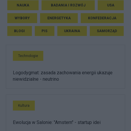
NAUKA
BADANIA I ROZWÓJ
USA
WYBORY
ENERGETYKA
KONFEDERACJA
BLOGI
PIS
UKRAINA
SAMORZĄD
Technologie
Logodygmat: zasada zachowania energii ukazuje
niewidzialne - neutrino
Kultura
Ewolucja w Salonie: "Amstern" - startup idei