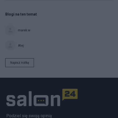
Blogi na ten temat
marek.w
Atej
Napisz notkę
Podziel się swoją opinią