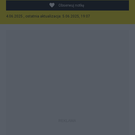
Księżycu
Obserwuj notkę
4.06.2025 , ostatnia aktualizacja: 5.06.2025, 19:07