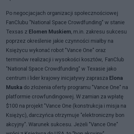
Po negocjacjach organizacji społecznościowej
FanClubu "National Space Crowdfunding" w stanie
Texsas z
Elomen Muskiem
, m.in. zakresu sukcesu
poprzez określenie jakie czynności miałby na
Księżycu wykonać robot "Vance One" oraz
terminów realizacji i wysokości kosztów, FanClub
"National Space Crowdfunding" w Texasie jako
centrum i lider krajowy inicjatywy zaprasza
Elona
Muska
do złożenia oferty programu "Vance One" na
platformie crowfundingowej. W zamian za wpłatę
$100 na projekt "Vance One (konstrukcja i misja na
Księżyc), darczyńca otrzymuje "elektroniczny bon
akcyjny". Warunek sukcesu. Jeżeli "Vance One"
wróci z Księżyca do USA, to "bon akcyjny"