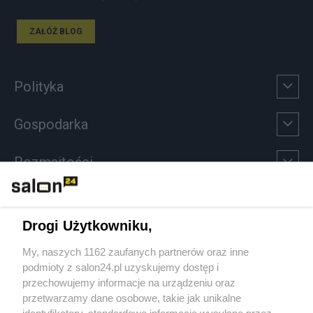
ZAŁÓŻ BLOG
Polityka
Gospodarka
Rozmaitości
Technologie
Drogi Użytkowniku,
Sport
My, naszych 1162 zaufanych partnerów oraz inne
podmioty z salon24.pl uzyskujemy dostęp i
Społeczeństwo
przechowujemy informacje na urządzeniu oraz
przetwarzamy dane osobowe, takie jak unikalne
identyfikatory, standardowe informacje wysyłane przez