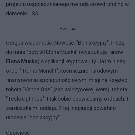
projektu uspołecznionego metodą crowdfunding w
domenie USA.
Reklama
Gorąca wiadomość. Nowość. "Bon akcyjny". Piszą
do mnie "boty AI Elona Muska" (wyszukują fanów
Elona Muska
) o aplikacji kryptowaluty. Ja im piszę
o idei "Trump Monolit", kosmicznie narodowym
finansowaniu społecznościowym, misji na Księżyc
robota "Vance One" jako księżycowej wersji robota
"Tesla Optimus". I tak sobie opowiadamy o ideach. I
serduszka mi oddają. Z tej inspiracji powstało
ułożenie "bon akcyjny".
Opowieść: