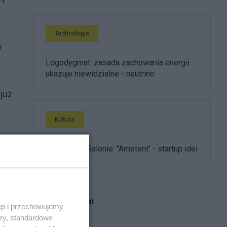
Technologie
w
Logodygmat: zasada zachowania energii
ukazuje niewidzialne - neutrino
 już
Kultura
Ewolucja w Salonie: "Amstern" - startup idei
ola
Blogi na ten temat
ęp i przechowujemy
mem
ory, standardowe