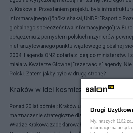
w Krakowie. Przesłaniem projektu była infrastruktu
informacyjnego (jōhōka shakai, UNDP: "Raport o Ro
globalnego społeczeństwa informacyjnego") w Euro
połączeniu z pomysłem polskich inżynierów pewne
nietranzytowanego punktu węzłowego globalnej siec
2004. I agenda ONZ dotarła z ideą do ministerstw. I 
miała w Kwaterze Głównej "rezerwację" agendy. Nie 
Polski. Zatem jakby było w drugą stronę?
Kraków w idei kosmicznej
Ponad 20 lat później: Kraków ubiega się o budowę w 
Drogi Użytkow
ma znaczenie strategiczne dla rozwoju technologii
My, naszych 1162 zau
Władze Krakowa zadeklarowały gotowość do przyjęci
informacje na urządze