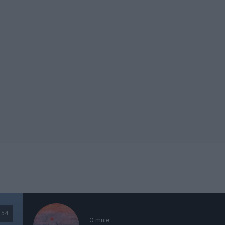
54
O mnie