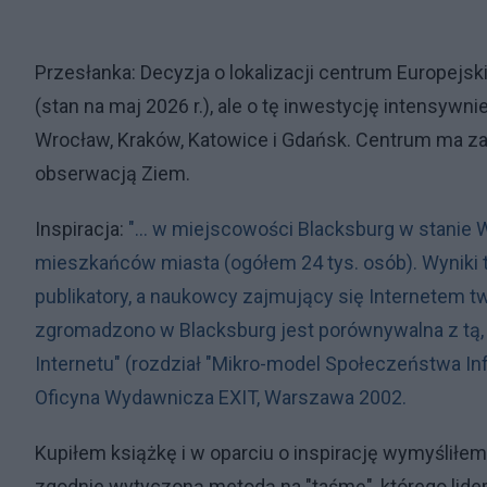
Przesłanka: Decyzja o lokalizacji centrum Europejs
(stan na maj 2026 r.), ale o tę inwestycję intensyw
Wrocław, Kraków, Katowice i Gdańsk. Centrum ma 
obserwacją Ziem.
Inspiracja:
"... w miejscowości Blacksburg w stanie 
mieszkańców miasta (ogółem 24 tys. osób). Wyniki
publikatory, a naukowcy zajmujący się Internetem twi
zgromadzono w Blacksburg jest porównywalna z tą, 
Internetu" (rozdział "Mikro-model Społeczeństwa I
Oficyna Wydawnicza EXIT, Warszawa 2002.
Kupiłem książkę i w oparciu o inspirację wymyślił
zgodnie wytyczoną metodą na "taśmę", którego lide