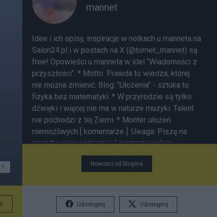
mannet
Idee i ich opisy, inspiracje w notkach u manneta na
Salon24.pl i w postach na X (@tornet_mannet) są
free! Opowieści u manneta w idei "Wiadomości z
przyszłości". * Motto: Prawda to wiedza, której
nie można zmienić. Blog:
"Ułożenia"
- sztuka to
fizyka bez matematyki. * W przyrodzie są tylko
dźwięki i więcej nie ma w naturze muzyki. Talent
nie pochodzi z tej Ziemi. * Monter ułożeń
niemożliwych [
komentarze
]. Uwaga: Piszę na
prymitywnym poziomie. I niezrozumiałym
językiem wg komentatorów. Nie nadążam za AI.
Nowości od blogera
Banuję nickname piszący swoje negatywne opinie
1
o mnie bez uzasadnienia. Piszą mi się "literówki".
Taka optyka.
G
Udostępnij
Udostępnij