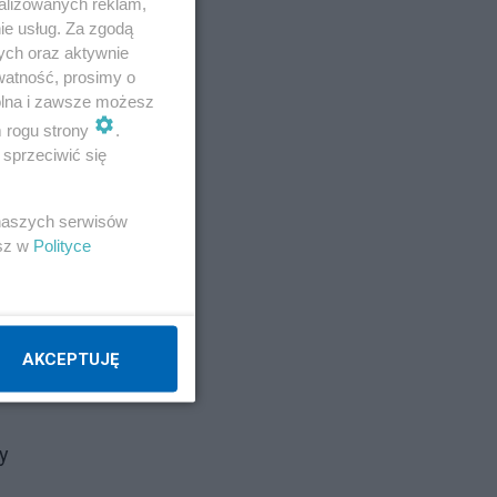
alizowanych reklam,
marek.w
ie usług. Za zgodą
ych oraz aktywnie
watność, prosimy o
Atej
wolna i zawsze możesz
m rogu strony
.
Napisz notkę
sprzeciwić się
 naszych serwisów
esz w
Polityce
zo-
wa
AKCEPTUJĘ
e
y