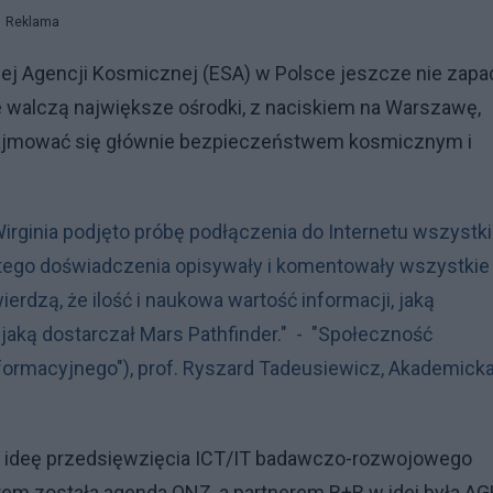
Reklama
kiej Agencji Kosmicznej (ESA) w Polsce jeszcze nie zapa
nie walczą największe ośrodki, z naciskiem na Warszawę,
zajmować się głównie bezpieczeństwem kosmicznym i
Wirginia podjęto próbę podłączenia do Internetu wszystk
 tego doświadczenia opisywały i komentowały wszystkie
erdzą, że ilość i naukowa wartość informacji, jaką
jaką dostarczał Mars Pathfinder." - "Społeczność
nformacyjnego"), prof. Ryszard Tadeusiewicz, Akademick
em ideę przedsięwzięcia ICT/IT badawczo-rozwojowego
rem została agenda ONZ, a partnerem B+R w idei była A