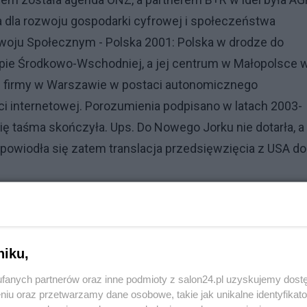
ra dla rozwoju gospodarki cyfrowej i społeczeństwa
zwoju Społecznym - Polska 2001: Polska w drodze do
pie Środkowo-Wschodniej, a jej centrum w Małopolsce 
j firmy w Warszawie w postaci autonomicznego
i internetowej. Porozumienia podpisano w latach 2003-
się taśma skończyła. Ups. Do Nowego Jorku nie dotarła, a
powiodła się zatem translacja przedsięwzięcia z USA do
Polsce Europejskiej Agencji Kosmicznej (ESA), którego r
niku,
 kosmicznych i innowacyjnej gospodarki w naszym kraju.
fanych partnerów oraz inne podmioty z salon24.pl uzyskujemy dost
a tej inwestycji, wskazując m.in tereny objęte progra
niu oraz przetwarzamy dane osobowe, takie jak unikalne identyfikat