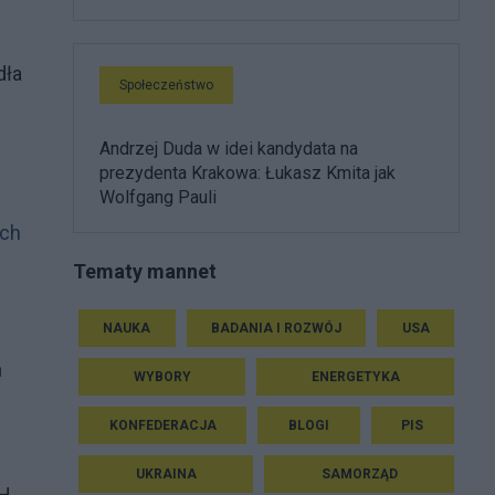
dła
Społeczeństwo
Andrzej Duda w idei kandydata na
prezydenta Krakowa: Łukasz Kmita jak
Wolfgang Pauli
ich
Tematy mannet
NAUKA
BADANIA I ROZWÓJ
USA
a
WYBORY
ENERGETYKA
KONFEDERACJA
BLOGI
PIS
UKRAINA
SAMORZĄD
GH