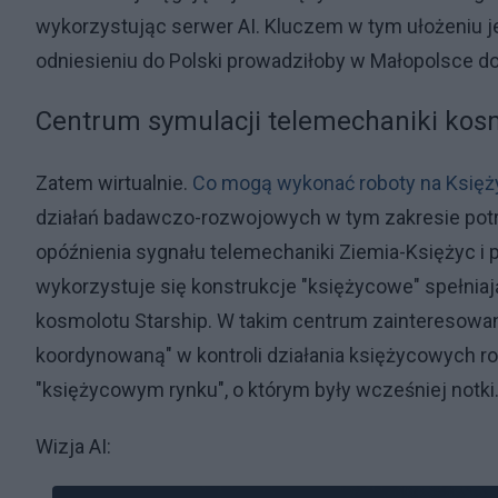
wykorzystując serwer AI. Kluczem w tym ułożeniu jes
odniesieniu do Polski prowadziłoby w Małopolsce do
Centrum symulacji telemechaniki kos
Zatem wirtualnie.
Co mogą wykonać roboty na Księż
działań badawczo-rozwojowych w tym zakresie potr
opóźnienia sygnału telemechaniki Ziemia-Księżyc i
wykorzystuje się konstrukcje "księżycowe" spełniają
kosmolotu Starship. W takim centrum zainteresowa
koordynowaną" w kontroli działania księżycowych r
"księżycowym rynku", o którym były wcześniej notki
Wizja AI: