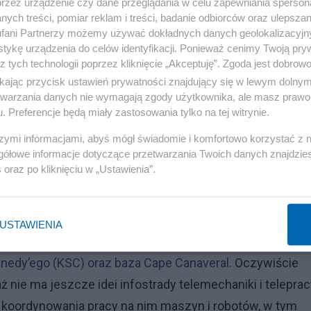
iałalność badawczo-rozwojową w obszarze wysokich
przez urządzenie czy dane przeglądania w celu zapewniania sperson
ych treści, pomiar reklam i treści, badanie odbiorców oraz ulepszan
stać na poprzemysłowych obszarach objętych programem
fani Partnerzy możemy używać dokładnych danych geolokalizacyjn
 uzbrojonych terenów pod działalność badawczo-
tykę urządzenia do celów identyfikacji. Ponieważ cenimy Twoją pry
z tych technologii poprzez kliknięcie „Akceptuję”. Zgoda jest dobro
ikając przycisk ustawień prywatności znajdujący się w lewym dolny
etwarzania danych nie wymagają zgody użytkownika, ale masz prawo 
Reklama
. Preferencje będą miały zastosowania tylko na tej witrynie.
 potrzebne są wybrane uwarunkowania fizyczne. W tym
szymi informacjami, abyś mógł świadomie i komfortowo korzystać z
gółowe informacje dotyczące przetwarzania Twoich danych znajdzi
erty 700 ha uzbrojonych terenów pod działalność badawc
s
oraz po kliknięciu w „Ustawienia”.
y jej transformacji. Tym razem "łączymy" w idei
 Floryda w scenariuszu
Space Florida - to oficjalna stano
ie, odpowiedzialna za rozwój infrastruktury biznesowej,
USTAWIENIA
 firm z sektora aerospace. W tym samym stanie znajduj
nedy’ego (KSC) oraz baza Cape Canaveral.
Oczywiście
 nie ma jeszcze idei infostrady telemechaniki i teleprac
 koordynowania pracy na nim maszyn i robotów, w tym