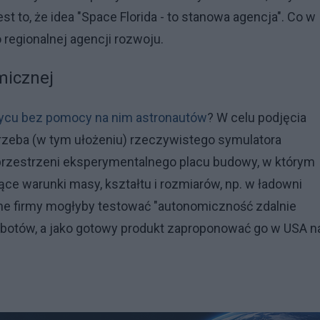
t to, że idea "Space Florida - to stanowa agencja". Co w
 regionalnej agencji rozwoju.
micznej
ycu bez pomocy na nim astronautów
? W celu podjęcia
zeba (w tym ułożeniu) rzeczywistego symulatora
 przestrzeni eksperymentalnego placu budowy, w którym
ce warunki masy, kształtu i rozmiarów, np. w ładowni
ne firmy mogłyby testować "autonomiczność zdalnie
obotów, a jako gotowy produkt zaproponować go w USA n
.