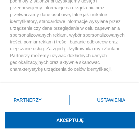
podmioty z salon24.pl uzyskujemy dostęp i
#
Cyfryzacja
przechowujemy informacje na urządzeniu oraz
przetwarzamy dane osobowe, takie jak unikalne
identyfikatory, standardowe informacje wysyłane przez
urządzenie czy dane przeglądania w celu zapewniania
spersonalizowanych reklam, wybór spersonalizowanych
treści, pomiar reklam i treści, badanie odbiorców oraz
ulepszanie usług. Za zgodą Użytkownika my i Zaufani
Partnerzy możemy używać dokładnych danych
Pilny apel do użytkowników mObywatela.
geolokalizacyjnych oraz aktywnie skanować
Zostały ostatnie godziny
charakterystykę urządzenia do celów identyfikacji.
Ponieważ cenimy Twoją prywatność, prosimy o zgodę na
Redakcja
4
korzystanie z tych technologii poprzez kliknięcie
„Akceptuję”. Zgoda jest dobrowolna i zawsze możesz ją
zmienić/wycofać klikając przycisk ustawień prywatności
PARTNERZY
USTAWIENIA
znajdujący się w lewym dolnym rogu strony
. Niektóre
Awaria kluczowego systemu. Nie ma dostępu do wielu
rodzaje przetwarzania danych nie wymagają zgody
usług online
użytkownika, ale masz prawo sprzeciwić się takiemu
AKCEPTUJĘ
przetwarzaniu. Preferencje będą miały zastosowania tylko
Redakcja
4
na tej witrynie.