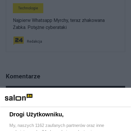
Technologie
Najpierw Whatsapp Myrchy, teraz zhakowana
Żabka. Potężne cyberataki
Redakcja
Komentarze
POKAŻ KOMENTARZE
Inne tematy w dziale
Drogi Użytkowniku,
Technologie
My, naszych 1162 zaufanych partnerów oraz inne