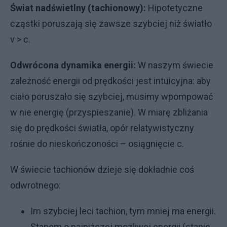
Świat nadświetlny (tachionowy):
Hipotetyczne
cząstki poruszają się zawsze szybciej niż światło
v > c.
Odwrócona dynamika energii:
W naszym świecie
zależność energii od prędkości jest intuicyjna: aby
ciało poruszało się szybciej, musimy wpompować
w nie energię (przyspieszanie). W miarę zbliżania
się do prędkości światła, opór relatywistyczny
rośnie do nieskończoności – osiągnięcie c.
W świecie tachionów dzieje się dokładnie coś
odwrotnego:
Im szybciej leci tachion, tym mniej ma energii.
Stanem o najniższej możliwej energii (stanie