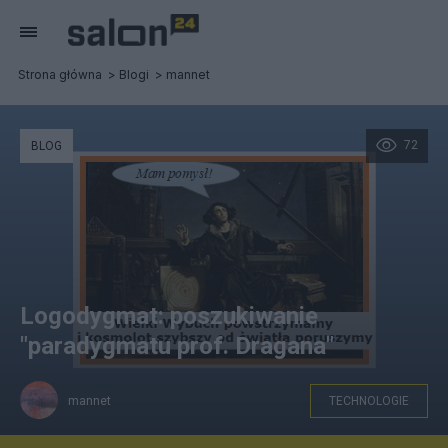
Strona główna
Blogi
mannet
72
BLOG
Logodygmat: poszukiwanie
"paradygmatu prof. Dragana"
mannet
TECHNOLOGIE
Mikołaj Kopernik w idei "Wielki Wybuch powstrzymamy i