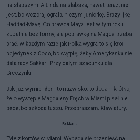
najsłabszym. A Linda najsłabsza, nawet teraz, nie
jest, bo wczoraj ograła, niczym juniorkę, Brazylijkę
Haddad-Mayę. Co prawda Maya jest w tym roku
zupełnie bez formy, ale poprawkę na Magdę trzeba
brać. W każdym razie jak Polka wygra to się kroi
pojedynek z Coco, bo wątpię, żeby Amerykanka nie
dała rady Sakkari. Przy całym szacunku dla
Greczynki.
Jak już wymieniłem to nazwisko, to dodam krótko,
że o występie Magdaleny Fręch w Miami pisał nie
będę, bo szkoda tuszu. Przepraszam. Klawiatury.
Reklama
Tyle z kortów w Miami. Wypada się przenieść na