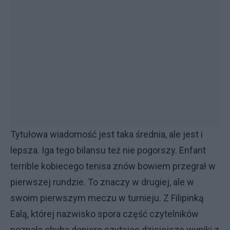
Tytułowa wiadomość jest taka średnia, ale jest i
lepsza. Iga tego bilansu też nie pogorszy. Enfant
terrible kobiecego tenisa znów bowiem przegrał w
pierwszej rundzie. To znaczy w drugiej, ale w
swoim pierwszym meczu w turnieju. Z Filipinką
Ealą, której nazwisko spora część czytelników
poznała chyba dopiero czytając dzisiejsze wyniki z