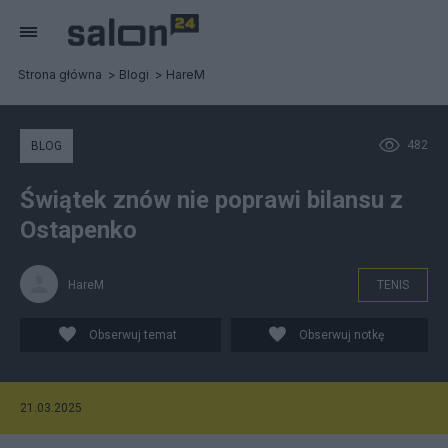
Strona główna
Blogi
HareM
482
BLOG
Świątek znów nie poprawi bilansu z
Ostapenko
HareM
TENIS
Obserwuj temat
Obserwuj notkę
21.03.2025