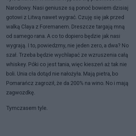
Narodowy. Nasi geniusze są ponoć bowiem dzisiaj
gotowi z Litwą nawet wygrać. Czuję się jak przed
walką Claya z Foremanem. Dreszcze targają mną
od samego rana. A co to dopiero będzie jak nasi
wygrają. I to, powiedzmy, nie jeden zero, a dwa? No
szał. Trzeba będzie wychlapać ze wzruszenia całą
whiskey. Póki co jest tania, więc kieszeń aż tak nie
boli. Unia cła dotąd nie nałożyła. Mają pietra, bo
Pomarańcz zagroził, że da 200% na wino. No i mają
zagwozdkę.
Tymczasem tyle.