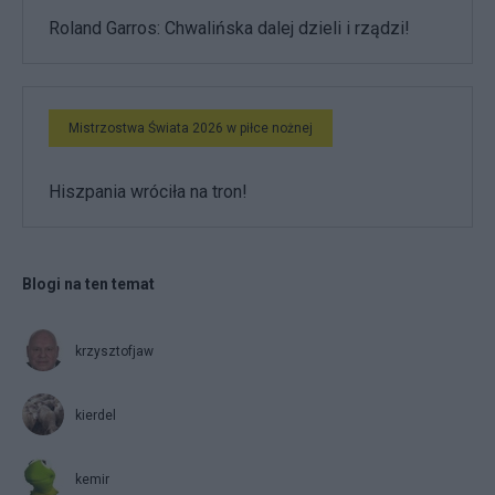
Roland Garros: Chwalińska dalej dzieli i rządzi!
Mistrzostwa Świata 2026 w piłce nożnej
Hiszpania wróciła na tron!
Blogi na ten temat
krzysztofjaw
kierdel
kemir