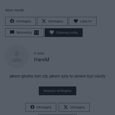
Autor: HareM
Udostępnij
Udostępnij
Lubię to!
Skomentuj
13
Obserwuj notkę
O mnie
HareM
jakem głodny tom zły, jakem syty to umiem być niezły
Nowości od blogera
Udostępnij
Udostępnij