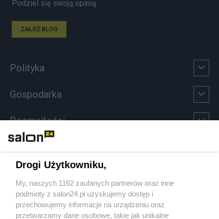
Podziel się swoją opinią
ZAŁÓŻ BLOG
Polityka
Gospodarka
Rozmaitości
Technologie
Drogi Użytkowniku,
Sport
My, naszych 1162 zaufanych partnerów oraz inne
podmioty z salon24.pl uzyskujemy dostęp i
Społeczeństwo
przechowujemy informacje na urządzeniu oraz
przetwarzamy dane osobowe, takie jak unikalne