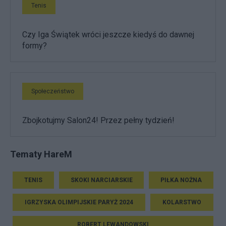
Tenis
Czy Iga Świątek wróci jeszcze kiedyś do dawnej
formy?
Społeczeństwo
Zbojkotujmy Salon24! Przez pełny tydzień!
Tematy HareM
TENIS
SKOKI NARCIARSKIE
PIŁKA NOŻNA
IGRZYSKA OLIMPIJSKIE PARYŻ 2024
KOLARSTWO
ROBERT LEWANDOWSKI