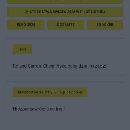
MISTRZOSTWA ŚWIATA 2026 W PIŁCE NOŻNEJ
EURO 2024
OSOBISTE
SNOOKER
Tenis
Roland Garros: Chwalińska dalej dzieli i rządzi!
Mistrzostwa Świata 2026 w piłce nożnej
Hiszpania wróciła na tron!