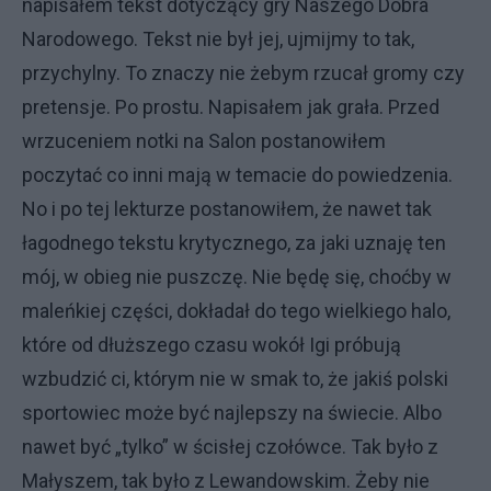
napisałem tekst dotyczący gry Naszego Dobra
Narodowego. Tekst nie był jej, ujmijmy to tak,
przychylny. To znaczy nie żebym rzucał gromy czy
pretensje. Po prostu. Napisałem jak grała. Przed
wrzuceniem notki na Salon postanowiłem
poczytać co inni mają w temacie do powiedzenia.
No i po tej lekturze postanowiłem, że nawet tak
łagodnego tekstu krytycznego, za jaki uznaję ten
mój, w obieg nie puszczę. Nie będę się, choćby w
maleńkiej części, dokładał do tego wielkiego halo,
które od dłuższego czasu wokół Igi próbują
wzbudzić ci, którym nie w smak to, że jakiś polski
sportowiec może być najlepszy na świecie. Albo
nawet być „tylko” w ścisłej czołówce. Tak było z
Małyszem, tak było z Lewandowskim. Żeby nie