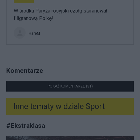
W środku Paryża rosyjski czołg staranował
filigranową Polkę!
HareM
Komentarze
POKAŻ KOMENTARZE (31)
Inne tematy w dziale
Sport
#
Ekstraklasa