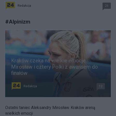
Redakcja
26
#
Alpinizm
Kraków czeka na wielkie emocje.
Mirosław i cztery Polki z awansem do
finałów
Redakcja
12
Ostatni taniec Aleksandry Mirosław. Kraków areną
wielkich emocji