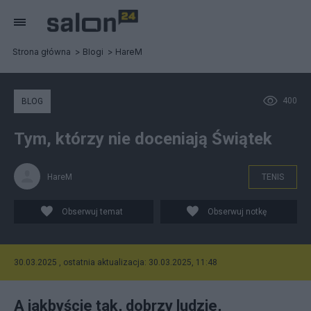
Strona główna
Blogi
HareM
400
BLOG
Tym, którzy nie doceniają Świątek
HareM
TENIS
Obserwuj temat
Obserwuj notkę
30.03.2025 , ostatnia aktualizacja: 30.03.2025, 11:48
A jakbyście tak, dobrzy ludzie,