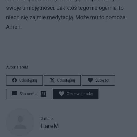
swoje umiejętności. Jak ktoś tego nie ogarnia, to
niech się zajmie medytacją. Może mu to pomoże.
Amen.
Autor: HareM
Udostępnij
Udostępnij
Lubię to!
Skomentuj
31
Obserwuj notkę
O mnie
HareM