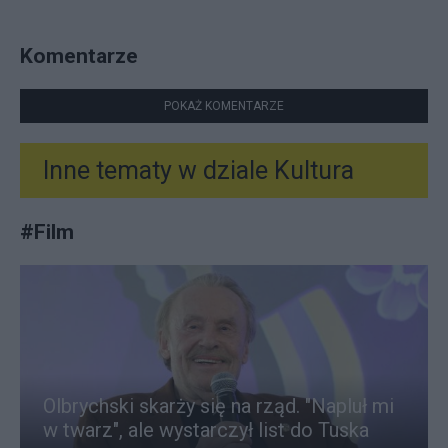
Komentarze
POKAŻ KOMENTARZE
Inne tematy w dziale
Kultura
#
Film
Olbrychski skarży się na rząd. "Napluł mi
w twarz", ale wystarczył list do Tuska