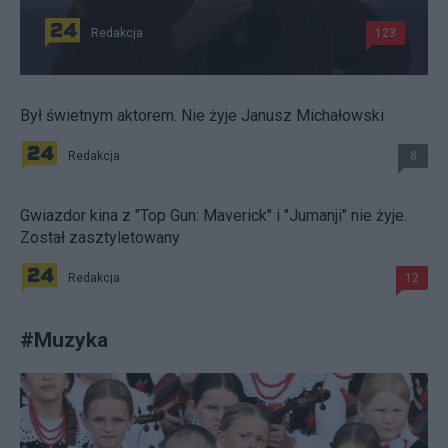
Redakcja
123
Był świetnym aktorem. Nie żyje Janusz Michałowski
Redakcja
8
Gwiazdor kina z "Top Gun: Maverick" i "Jumanji" nie żyje.
Został zasztyletowany
Redakcja
12
#
Muzyka