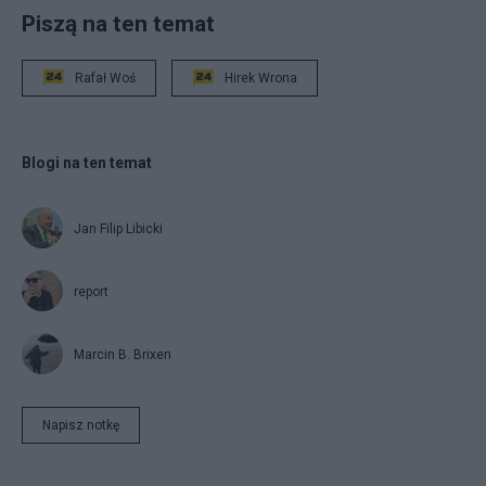
Piszą na ten temat
Rafał Woś
Hirek Wrona
Blogi na ten temat
Jan Filip Libicki
report
Marcin B. Brixen
Napisz notkę