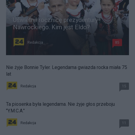
Uświetnił rocznicę prezydentury
Nawrockiego. Kim jest Eldo?
Redakcja
85
Nie żyje Bonnie Tyler. Legendarna gwiazda rocka miała 75
lat
Redakcja
15
Ta piosenka była legendarna. Nie żyje głos przeboju
"Y.M.C.A."
Redakcja
11