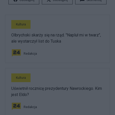
Udostępnij
Udostępnij
Skomentuj
Kultura
Olbrychski skarży się na rząd. "Napluł mi w twarz",
ale wystarczył list do Tuska
Redakcja
Kultura
Uświetnił rocznicę prezydentury Nawrockiego. Kim
jest Eldo?
Redakcja