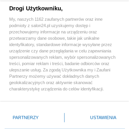
Drogi Użytkowniku,
Sport
My, naszych 1162 zaufanych partnerów oraz inne
podmioty z salon24.pl uzyskujemy dostęp i
Społeczeństwo
przechowujemy informacje na urządzeniu oraz
przetwarzamy dane osobowe, takie jak unikalne
Kultura
identyfikatory, standardowe informacje wysyłane przez
urządzenie czy dane przeglądania w celu zapewniania
spersonalizowanych reklam, wybór spersonalizowanych
treści, pomiar reklam i treści, badanie odbiorców oraz
ulepszanie usług. Za zgodą Użytkownika my i Zaufani
X
Facebook
Instagram
Youtube
Partnerzy możemy używać dokładnych danych
geolokalizacyjnych oraz aktywnie skanować
charakterystykę urządzenia do celów identyfikacji.
Web Content Media sp. z o. o. © 2022
Ponieważ cenimy Twoją prywatność, prosimy o zgodę na
korzystanie z tych technologii poprzez kliknięcie
„Akceptuję”. Zgoda jest dobrowolna i zawsze możesz ją
Pomoc
O nas
Praca
Reklama
Kontakt
zmienić/wycofać klikając przycisk ustawień prywatności
PARTNERZY
USTAWIENIA
znajdujący się w lewym dolnym rogu strony
. Niektóre
rodzaje przetwarzania danych nie wymagają zgody