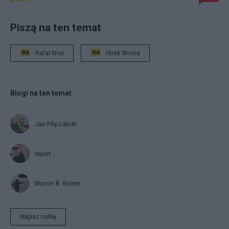
Piszą na ten temat
Rafał Woś
Hirek Wrona
Blogi na ten temat
Jan Filip Libicki
report
Marcin B. Brixen
Napisz notkę