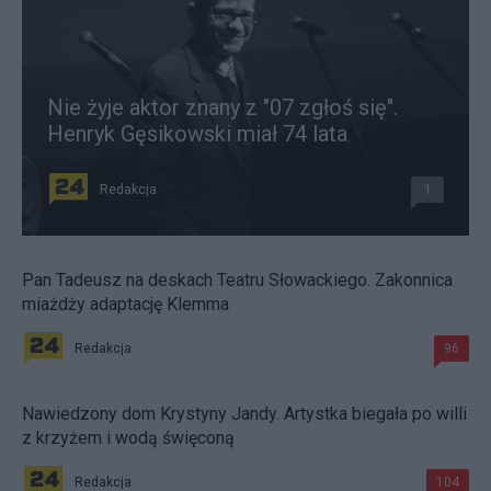
Nie żyje aktor znany z "07 zgłoś się".
Henryk Gęsikowski miał 74 lata
Redakcja
1
Pan Tadeusz na deskach Teatru Słowackiego. Zakonnica
miażdży adaptację Klemma
Redakcja
96
Nawiedzony dom Krystyny Jandy. Artystka biegała po willi
z krzyżem i wodą święconą
Redakcja
104