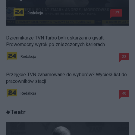
Redakcja
127
Dziennikarze TVN Turbo byli oskarżani o gwałt.
Prowomocny wyrok po zniszczonych karierach
Redakcja
22
Przejęcie TVN zahamowane do wyborów? Wyciekł list do
pracowników stacji
Redakcja
40
#
Teatr