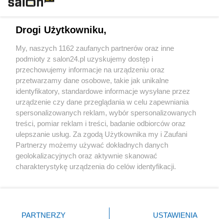
Technologie
Drogi Użytkowniku,
Sport
My, naszych 1162 zaufanych partnerów oraz inne
podmioty z salon24.pl uzyskujemy dostęp i
Społeczeństwo
przechowujemy informacje na urządzeniu oraz
przetwarzamy dane osobowe, takie jak unikalne
Kultura
identyfikatory, standardowe informacje wysyłane przez
urządzenie czy dane przeglądania w celu zapewniania
spersonalizowanych reklam, wybór spersonalizowanych
treści, pomiar reklam i treści, badanie odbiorców oraz
ulepszanie usług. Za zgodą Użytkownika my i Zaufani
X
Facebook
Instagram
Youtube
Partnerzy możemy używać dokładnych danych
geolokalizacyjnych oraz aktywnie skanować
charakterystykę urządzenia do celów identyfikacji.
Web Content Media sp. z o. o. © 2022
Ponieważ cenimy Twoją prywatność, prosimy o zgodę na
korzystanie z tych technologii poprzez kliknięcie
„Akceptuję”. Zgoda jest dobrowolna i zawsze możesz ją
Pomoc
O nas
Praca
Reklama
Kontakt
zmienić/wycofać klikając przycisk ustawień prywatności
PARTNERZY
USTAWIENIA