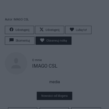
Autor: IMAGO CSL
Udostępnij
Udostępnij
Lubię to!
Skomentuj
Obserwuj notkę
O mnie
IMAGO CSL
media
Nowości od blogera