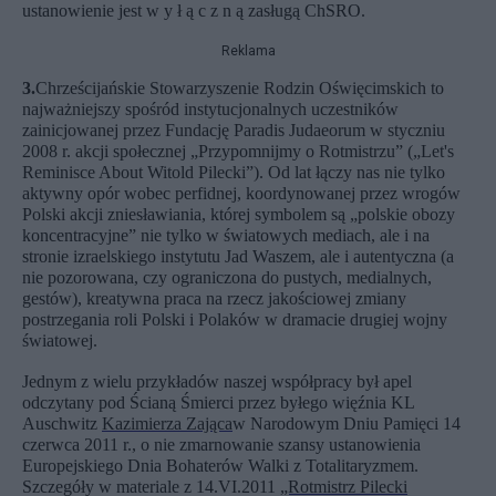
ustanowienie jest w y ł ą c z n ą zasługą ChSRO.
Reklama
3.
Chrześcijańskie Stowarzyszenie Rodzin Oświęcimskich to
najważniejszy spośród instytucjonalnych uczestników
zainicjowanej przez Fundację Paradis Judaeorum w styczniu
2008 r. akcji społecznej „Przypomnijmy o Rotmistrzu” („Let's
Reminisce About Witold Pilecki”). Od lat łączy nas nie tylko
aktywny opór wobec perfidnej, koordynowanej przez wrogów
Polski akcji zniesławiania, której symbolem są „polskie obozy
koncentracyjne” nie tylko w światowych mediach, ale i na
stronie izraelskiego instytutu Jad Waszem, ale i autentyczna (a
nie pozorowana, czy ograniczona do pustych, medialnych,
gestów), kreatywna praca na rzecz jakościowej zmiany
postrzegania roli Polski i Polaków w dramacie drugiej wojny
światowej.
Jednym z wielu przykładów naszej współpracy był apel
odczytany pod Ścianą Śmierci przez byłego więźnia KL
Auschwitz
Kazimierza Zająca
w Narodowym Dniu Pamięci 14
czerwca 2011 r., o nie zmarnowanie szansy ustanowienia
Europejskiego Dnia Bohaterów Walki z Totalitaryzmem.
Szczegóły w materiale z 14.VI.2011
„Rotmistrz Pilecki