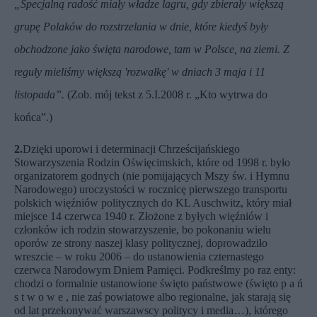
„
Specjalną radość miały władze lagru, gdy zbierały większą
grupę Polaków do rozstrzelania w dnie, które kiedyś były
obchodzone jako święta narodowe, tam w Polsce, na ziemi. Z
reguły mieliśmy większą 'rozwałkę' w dniach 3 maja i 11
listopada”.
(Zob. mój tekst z 5.I.2008 r.
„Kto wytrwa do
końca”
.)
2.
Dzięki uporowi i determinacji Chrześcijańskiego
Stowarzyszenia Rodzin Oświęcimskich, które od 1998 r. było
organizatorem godnych (nie pomijających Mszy św. i Hymnu
Narodowego) uroczystości w rocznicę pierwszego transportu
polskich więźniów politycznych do KL Auschwitz, który miał
miejsce 14 czerwca 1940 r. Złożone z byłych więźniów i
członków ich rodzin stowarzyszenie, bo pokonaniu wielu
oporów ze strony naszej klasy politycznej, doprowadziło
wreszcie – w roku 2006 – do ustanowienia czternastego
czerwca Narodowym Dniem Pamięci. Podkreślmy po raz enty:
chodzi o formalnie ustanowione święto państwowe (święto p a ń
s t w o w e , nie zaś powiatowe albo regionalne, jak starają się
od lat przekonywać warszawscy politycy i media…), którego