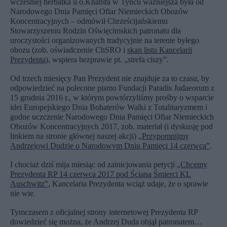
wcześniej herbatka u o.Knabita w Tyńcu ważniejsza była od
Narodowego Dnia Pamięci Ofiar Niemieckich Obozów
Koncentracyjnych – odmówił Chrześcijańskiemu
Stowarzyszeniu Rodzin Oświęcimskich patronatu dla
uroczystości organizowanych tradycyjnie na terenie byłego
obozu (zob. oświadczenie ChSRO i
skan listu Kancelarii
Prezydenta
), wspiera bezprawie pt. „strefa ciszy”.
Od trzech miesięcy Pan Prezydent nie znajduje za to czasu, by
odpowiedzieć na polecone pismo Fundacji Paradis Judaeorum z
15 grudnia 2016 r., w którym powtórzyliśmy prośby o wsparcie
idei Europejskiego Dnia Bohaterów Walki z Totalitaryzmem i
godne uczczenie Narodowego Dnia Pamięci Ofiar Niemieckich
Obozów Koncentracyjnych 2017, zob. materiał (i dyskusję pod
linkiem na stronie głównej naszej akcji)
„Przypomnijmy
Andrzejowi Dudzie o Narodowym Dniu Pamięci 14 czerwca”
.
I chociaż dziś mija miesiąc od zainicjowania petycji
„Chcemy
Prezydenta RP 14 czerwca 2017 pod Ścianą Śmierci KL
Auschwitz”
, Kancelaria Prezydenta wciąż udaje, że o sprawie
nie wie.
Tymczasem z oficjalnej strony internetowej Prezydenta RP
dowiedzieć się można, że Andrzej Duda objął patronatem…