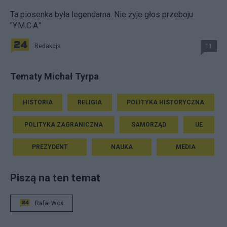
Ta piosenka była legendarna. Nie żyje głos przeboju
"Y.M.C.A."
Redakcja
11
Tematy Michał Tyrpa
HISTORIA
RELIGIA
POLITYKA HISTORYCZNA
POLITYKA ZAGRANICZNA
SAMORZĄD
UE
PREZYDENT
NAUKA
MEDIA
Piszą na ten temat
Rafał Woś