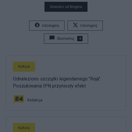
Nowości od blogera
Udostępnij
Udostępnij
Skomentuj
4
Kultura
Odnaleziono szczątki legendarnego "Roja".
Poszukiwania IPN przyniosły efekt
Redakcja
Kultura