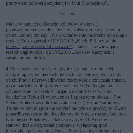
priorytetem polskiej prezydencji w Unii Europejskiej”
.
Reklama
Mając w pamięci deklaracje polityków w okresie
przedwyborczym, wiele nadziei wiązaliśmy ze zwycięstwem
obozu „dobrej zmiany”. Na rozczarowanie nie trzeba było długo
czekać. Zob. materiał z 10.VII.2015
„Kiedy PiS przestanie
udawać, że nie wie o 14 czerwca?”
, a także – rozwiewający
resztki wątpliwości - z 28.VI.2016
„Jarosław Kaczyński a
zasada pomocniczości”
.
4.
Nie sposób stwierdzić, że gdy idzie o pamięć o polskiej
martyrologii w niemieckich obozach koncentracyjnych, rządy
obozu Prawa i Sprawiedliwości rzeczywiście oznaczają zmianę,
a tym bardziej - dobrą. Wręcz przeciwnie. Tradycyjne od lat
oświęcimskie uroczystości organizowane 14 czerwca na
dziedzińcu Bloku 11 wyrzucono ( ! ) poza teren obozu… Pod
Ścianą Śmierci zaś obłożono zakazem ( ! ) Hymn Narodowy…
Trudno w tym miejscu nie zapytać nie tylko o przyczyny równie
pogardliwego stosunku decydentów do tysięcy rozstrzelanych w
tym miejscu Polaków, ale także, czy były KL Auschwitz
stanowi dziś eksterytorialną enklawę, wyłączoną spod
jurysdykcji państwa polskiego… Powyższe kwestie stanowią