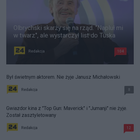
Olbrychski skarży się na rząd. "Napluł mi
w twarz", ale wystarczył list do Tuska
Redakcja
104
Był świetnym aktorem. Nie żyje Janusz Michałowski
Redakcja
8
Gwiazdor kina z "Top Gun: Maverick" i "Jumanji" nie żyje.
Został zasztyletowany
Redakcja
12