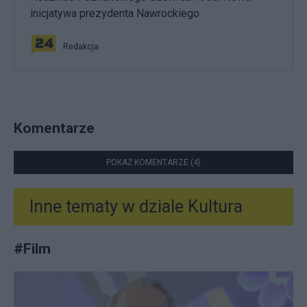
inicjatywa prezydenta Nawrockiego
Redakcja
Komentarze
POKAŻ KOMENTARZE (4)
Inne tematy w dziale
Kultura
#
Film