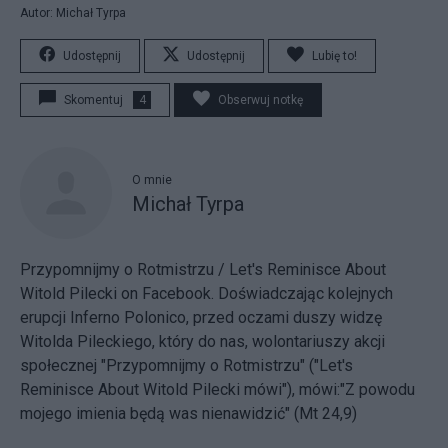
Autor: Michał Tyrpa
Udostępnij
Udostępnij
Lubię to!
Skomentuj
4
Obserwuj notkę
O mnie
Michał Tyrpa
Przypomnijmy o Rotmistrzu / Let's Reminisce About
Witold Pilecki
on Facebook. Doświadczając kolejnych
erupcji Inferno Polonico, przed oczami duszy widzę
Witolda Pileckiego, który do nas, wolontariuszy akcji
społecznej "Przypomnijmy o Rotmistrzu" ("Let's
Reminisce About Witold Pilecki mówi"), mówi:"Z powodu
mojego imienia będą was nienawidzić" (Mt 24,9)