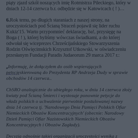
piąty zjazd szkół noszących imię Rotmistrza Pileckiego, który w
dniach 12-14 czerwca b.r. odbędzie się
w Katowicach
( ! )…
6.
Rok temu, po długich staraniach z naszej strony, na
uroczystościach pod Ścianą Straceń pojawił się lider ruchu
Kukiz'15. Warto przypomnieć deklarację, ba!, przysięgę na
Boga ( ! ), której byliśmy wówczas świadkami, a do której
odwołał się wiceprezes Chrześcijańskiego Stowarzyszenia
Rodzin Oświęcimskich Krzysztof Utkowski, w oświadczeniu
przesłanym Fundacji Paradis Judaeorum 29 marca 2017 r.:
„
Informuję, że dołączyłem do osób wspierających
petycję
skierowaną do Prezydenta RP Andrzeja Dudy w sprawie
obchodów 14 czerwca..
ChSRO analogicznie do ubiegłego roku, w dniu 14 czerwca złoży
kwiaty pod Ścianą Śmierci i wystosuje ponownie petycje do
władz polskich o uchwalenie pierwotnie postulowanej nazwy
dnia 14 czerwca tj. 'Narodowego Dnia Pamięci Polskich Ofiar
Niemieckich Obozów Koncentracyjnych' (obecnie: Narodowy
Dzień Pamięci Ofiar Nazistowskich Niemieckich Obozów
Koncentracyjnych i Obozów Zagłady).
Decyzja odnośnie takiej organizacji uroczystości wynika z