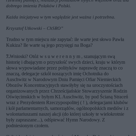
dobrego imienia Polaków i Polski.
Każda inicjatywa w tym względzie jest ważna i potrzebna.
Krzysztof Utkowski – ChSRO”
Trudno w tym miejscu nie zapytać: ile warte jest słowo Pawła
Kukiza? Ile warte są jego przysięgi na Boga?
7.
Wnioski? Otóż w s u w e r e n n y m , szanującym swą
historię i dbającym o przyszłość swych dzieci, kraju w którym
słowa wypowiadane przez polityków naprawdę znaczą to co
znaczą, delegacje szkół noszących imię Ochotnika do
Auschwitz w Narodowym Dniu Pamięci Ofiar Niemieckich
Obozów Koncentracyjnych stawiłyby się na uroczystościach
organizowanych przez Chrześcijańskie Stowarzyszenie Rodzin
Oświęcimskich w byłym KL Auschwitz, by pod Ścianą Straceń
wraz z Prezydentem Rzeczypospolitej ( ! ), delegacjami klubów
i kół parlamentarnych, samorządów, ogólnopolskich mediów i z
wolontariuszami naszej akcji (do której szkoły te wielokrotnie
były zapraszane...), odśpiewać Hymn Narodowy. Z
podniesionym czołem.