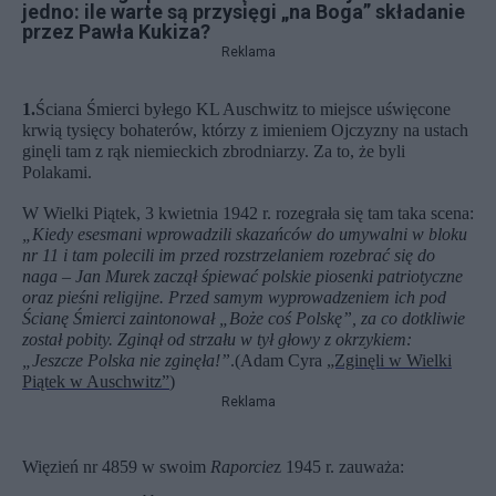
jedno: ile warte są przysięgi „na Boga” składanie
przez Pawła Kukiza?
Reklama
1.
Ściana Śmierci byłego KL Auschwitz to miejsce uświęcone
krwią tysięcy bohaterów, którzy z imieniem Ojczyzny na ustach
ginęli tam z rąk niemieckich zbrodniarzy. Za to, że byli
Polakami.
W Wielki Piątek, 3 kwietnia 1942 r. rozegrała się tam taka scena:
„Kiedy esesmani wprowadzili skazańców do umywalni w bloku
nr 11 i tam polecili im przed rozstrzelaniem rozebrać się do
naga – Jan Murek zaczął śpiewać polskie piosenki patriotyczne
oraz pieśni religijne. Przed samym wyprowadzeniem ich pod
Ścianę Śmierci zaintonował „Boże coś Polskę”, za co dotkliwie
został pobity. Zginął od strzału w tył głowy z okrzykiem:
„Jeszcze Polska nie zginęła!”
.
(Adam Cyra
„Zginęli w Wielki
Piątek w Auschwitz”
)
Reklama
Więzień nr 4859 w swoim
Raporcie
z 1945 r. zauważa: