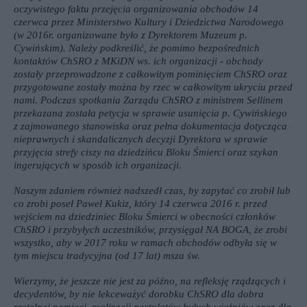
oczywistego faktu przejęcia organizowania obchodów 14
czerwca przez Ministerstwo Kultury i Dziedzictwa Narodowego
(w 2016r. organizowane było z Dyrektorem Muzeum p.
Cywińskim). Należy podkreślić, że pomimo bezpośrednich
kontaktów ChSRO z MKiDN ws. ich organizacji - obchody
zostały przeprowadzone z całkowitym pominięciem ChSRO oraz
przygotowane zostały można by rzec w całkowitym ukryciu przed
nami. Podczas spotkania Zarządu ChSRO z ministrem Sellinem
przekazana została petycja w sprawie usunięcia p. Cywińskiego
z zajmowanego stanowiska oraz pełna dokumentacja dotycząca
nieprawnych i skandalicznych decyzji Dyrektora w sprawie
przyjęcia strefy ciszy na dziedzińcu Bloku Śmierci oraz szykan
ingerujących w sposób ich organizacji.
Naszym zdaniem również nadszedł czas, by zapytać co zrobił lub
co zrobi poseł Paweł Kukiz, który 14 czerwca 2016 r. przed
wejściem na dziedziniec Bloku Śmierci w obecności członków
ChSRO i przybyłych uczestników, przysięgał NA BOGA, że zrobi
wszystko, aby w 2017 roku w ramach obchodów odbyła się w
tym miejscu tradycyjna (od 17 lat) msza św.
Wierzymy, że jeszcze nie jest za późno, na refleksję rządzących i
decydentów, by nie lekceważyć dorobku ChSRO dla dobra
rzetelnej pamięci, realizacji postulatów byłych więźniów oraz dla