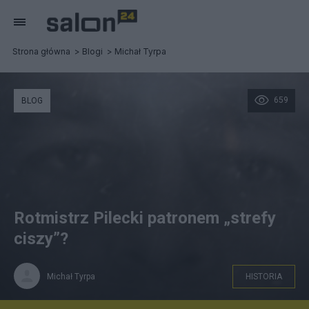
Strona główna
Blogi
Michał Tyrpa
659
BLOG
Rotmistrz Pilecki patronem „strefy
ciszy”?
Michał Tyrpa
HISTORIA
P-4859 - spojrzenie. fot. Michał Tyrpa