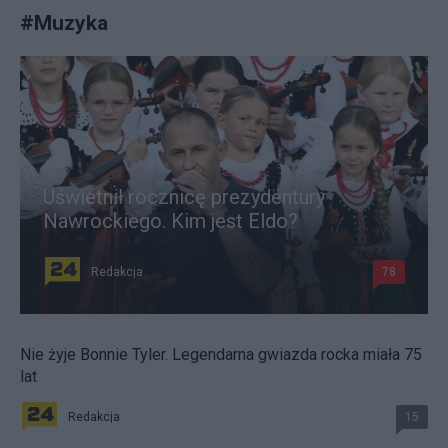
#
Muzyka
Uświetnił rocznicę prezydentury
Nawrockiego. Kim jest Eldo?
Redakcja
78
Nie żyje Bonnie Tyler. Legendarna gwiazda rocka miała 75
lat
Redakcja
15