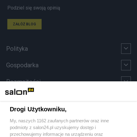
Podziel się swoją opinią
ZAŁÓŻ BLOG
Polityka
Gospodarka
Rozmaitości
Technologie
Drogi Użytkowniku,
Sport
My, naszych 1162 zaufanych partnerów oraz inne
podmioty z salon24.pl uzyskujemy dostęp i
Społeczeństwo
przechowujemy informacje na urządzeniu oraz