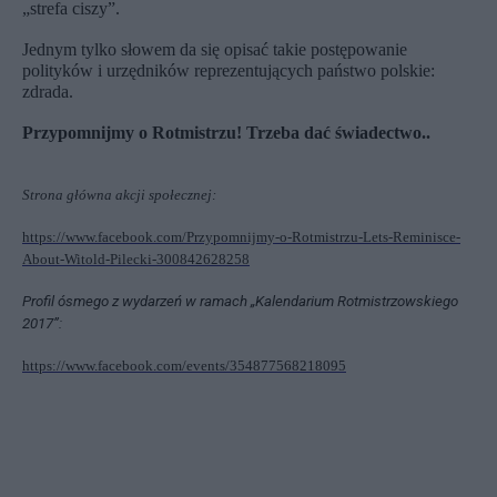
„strefa ciszy”.
Jednym tylko słowem da się opisać takie postępowanie
polityków i urzędników reprezentujących państwo polskie:
zdrada.
Przypomnijmy o Rotmistrzu! Trzeba dać świadectwo..
Strona główna akcji społecznej:
https://www.facebook.com/Przypomnijmy-o-Rotmistrzu-Lets-Reminisce-
About-Witold-Pilecki-300842628258
Profil ósmego z wydarzeń w ramach „Kalendarium Rotmistrzowskiego
2017”:
https://www.facebook.com/events/354877568218095