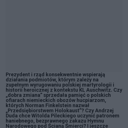
Prezydent i rząd konsekwentnie wspierają
działania podmiotów, którym zależy na
zupełnym wyrugowaniu polskiej martyrologii i
historii heroicznej z kontekstu KL Auschwitz. Czy
„dobra zmiana” sprzedała pamięć o polskich
ofiarach niemieckich obozów hucpiarzom,
których Norman Finkelstein nazwał
„Przedsiębiorstwem Holokaust”? Czy Andrzej
Duda chce Witolda Pileckiego uczynić patronem
haniebnego, bezprawnego zakazu
Hymnu
Narodowego
pod Ścianą Śmierci? I jeszcze