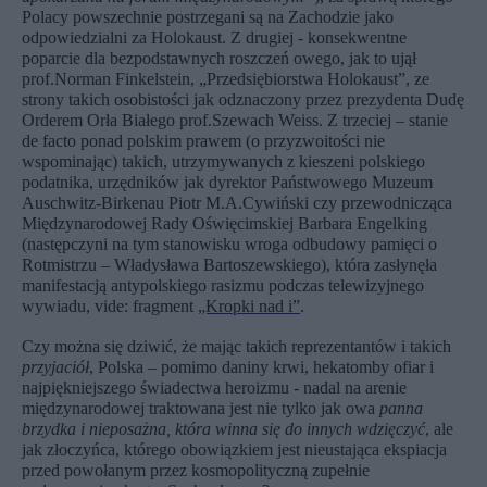
Polacy powszechnie postrzegani są na Zachodzie jako
odpowiedzialni za Holokaust. Z drugiej - konsekwentne
poparcie dla bezpodstawnych roszczeń owego, jak to ujął
prof.Norman Finkelstein, „Przedsiębiorstwa Holokaust”, ze
strony takich osobistości jak odznaczony przez prezydenta Dudę
Orderem Orła Białego prof.Szewach Weiss. Z trzeciej – stanie
de facto ponad polskim prawem (o przyzwoitości nie
wspominając) takich, utrzymywanych z kieszeni polskiego
podatnika, urzędników jak dyrektor Państwowego Muzeum
Auschwitz-Birkenau Piotr M.A.Cywiński czy przewodnicząca
Międzynarodowej Rady Oświęcimskiej Barbara Engelking
(następczyni na tym stanowisku wroga odbudowy pamięci o
Rotmistrzu – Władysława Bartoszewskiego), która zasłynęła
manifestacją antypolskiego rasizmu podczas telewizyjnego
wywiadu, vide: fragment
„Kropki nad i”
.
Czy można się dziwić, że mając takich reprezentantów i takich
przyjaciół
, Polska – pomimo daniny krwi, hekatomby ofiar i
najpiękniejszego świadectwa heroizmu - nadal na arenie
międzynarodowej traktowana jest nie tylko jak owa
panna
brzydka i nieposażna, która winna się do innych wdzięczyć
, ale
jak złoczyńca, którego obowiązkiem jest nieustająca ekspiacja
przed powołanym przez kosmopolityczną zupełnie