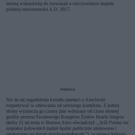
istotną wskazówkę do rozważań o rzeczywistym stopniu
polskiej suwerenności A.D. 2017.
Reklama
Nie da się zagadnienia kształtu pamięci o Auschwitz
rozpatrywać w oderwaniu od szerszego kontekstu. Z jednej
strony wyznacza go czarny piar wdrażany od czasu słynnej
groźby prezesa Światowego Kongresu Żydów Israela Singera
(który 21 lat temu w Buenos Aires oświadczył:
„
Jeśli Polska nie
zaspokoi żydowskich żądań będzie publicznie atakowana i
upokarzana na forum międzynarodowym”
), za sprawą którego