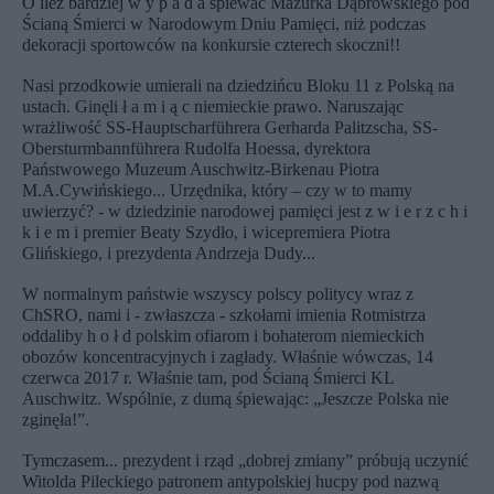
O ileż bardziej w y p a d a śpiewać Mazurka Dąbrowskiego pod
Ścianą Śmierci w Narodowym Dniu Pamięci, niż podczas
dekoracji sportowców na konkursie czterech skoczni!!
Nasi przodkowie umierali na dziedzińcu Bloku 11 z Polską na
ustach. Ginęli ł a m i ą c niemieckie prawo. Naruszając
wrażliwość SS-Hauptscharführera Gerharda Palitzscha, SS-
Obersturmbannführera Rudolfa Hoessa, dyrektora
Państwowego Muzeum Auschwitz-Birkenau Piotra
M.A.Cywińskiego... Urzędnika, który – czy w to mamy
uwierzyć? - w dziedzinie narodowej pamięci jest z w i e r z c h i
k i e m i premier Beaty Szydło, i wicepremiera Piotra
Glińskiego, i prezydenta Andrzeja Dudy...
W normalnym państwie wszyscy polscy politycy wraz z
ChSRO, nami i - zwłaszcza - szkołami imienia Rotmistrza
oddaliby h o ł d polskim ofiarom i bohaterom niemieckich
obozów koncentracyjnych i zagłady. Właśnie wówczas, 14
czerwca 2017 r. Właśnie tam, pod Ścianą Śmierci KL
Auschwitz. Wspólnie, z dumą śpiewając: „Jeszcze Polska nie
zginęła!”.
Tymczasem... prezydent i rząd „dobrej zmiany” próbują uczynić
Witolda Pileckiego patronem antypolskiej hucpy pod nazwą