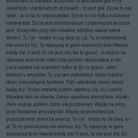
Wszystko to zabawa, wszystko to jest jedna gra Przy
otwartych i zamkniętych drzwiach - to jest gra. Życie to nie
teatr - ja ci na to odpowiadam. Życie to nie tylko kolorowa
maskarada. Życie jest straszniejsze i piękniejsze jeszcze
jest. Wszystko przy nim blednie, blednie nawet sama
śmierć. Ty i ja - teatry to są dwa, ty i ja. Ty, ty prawdziwej
nie uronisz łzy. Ty najwyżej w góre wznosisz brwi Nawet
kiedy źle ci jest, to nie jest źle, bo ty grasz. Ja dusze na
ramieniu wiecznie mam Cała jestem zbudowana z ran
Lecz kaleka nie ja jestem tylko ty Bo ty grasz. Jutro
bankiet u artystów. Ty się tam wybierasz. Gości będzie
dużo, nieodstępna tyraliera. Flirt i alkohole, może tańce
będą też. Drzwi otwarte potem zamkną się, no i cześć.
Wpadnę tam na chwile, zanim spuchnie atmosfera. Wódki
dwie wypije, potem cicho się pozbieram. Wyjdę na ulicę,
przy fontannie zmoczę łeb. Wyjdę na przestworza,
przecudowny stworzę wiersz. Ty i ja - teatry to sa dwa, ty i
ja. Ty, ty prawdziwej nie uronisz łzy. Ty najwyżej w góre
wznosisz brwi Nawet kiedy źle Ci jest, to nie jest źle, bo