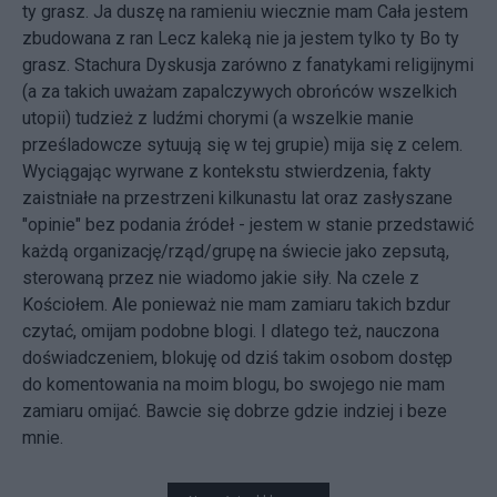
ty grasz. Ja duszę na ramieniu wiecznie mam Cała jestem
zbudowana z ran Lecz kaleką nie ja jestem tylko ty Bo ty
grasz. Stachura Dyskusja zarówno z fanatykami religijnymi
(a za takich uważam zapalczywych obrońców wszelkich
utopii) tudzież z ludźmi chorymi (a wszelkie manie
prześladowcze sytuują się w tej grupie) mija się z celem.
Wyciągając wyrwane z kontekstu stwierdzenia, fakty
zaistniałe na przestrzeni kilkunastu lat oraz zasłyszane
"opinie" bez podania źródeł - jestem w stanie przedstawić
każdą organizację/rząd/grupę na świecie jako zepsutą,
sterowaną przez nie wiadomo jakie siły. Na czele z
Kościołem. Ale ponieważ nie mam zamiaru takich bzdur
czytać, omijam podobne blogi. I dlatego też, nauczona
doświadczeniem, blokuję od dziś takim osobom dostęp
do komentowania na moim blogu, bo swojego nie mam
zamiaru omijać. Bawcie się dobrze gdzie indziej i beze
mnie.