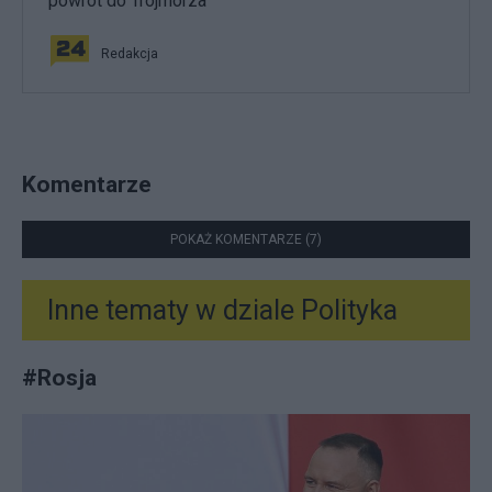
powrót do Trójmorza
Redakcja
Komentarze
POKAŻ KOMENTARZE (7)
Inne tematy w dziale
Polityka
#
Rosja