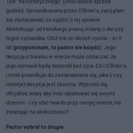
Tyle "tła historycznego" (choć ledwie sprzed
godzin). Sprowokowana przez O'Brien'a, zaczęłam
się zastanawiać, co sądzić o tej sprawie.
Abstrahując od irańskiego prawa, mówię o decyzji
tegoż człowieka. Otóż ma on dwóch synów - 4 i 9
lat (
przypominam, to pastor nie ksiądz
). Jego
decyzja o trwaniu w wierze może oznaczać, że
jego synowie będą dorastali bez ojca. Co i O'Brien'a,
i mnie prowokuje do zastanawiania się, jaka (i czy
istnieje) decyzja jest słuszna. Wyprzeć się,
oficjalnie, wiary aby móc opiekować się swymi
dziećmi - czy stać twardo przy swojej wierze, nie
zważając na okoliczności?
Pastor wybrał to drugie.