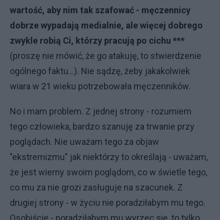
wartość, aby nim tak szafować - męczennicy
dobrze wypadają medialnie, ale więcej dobrego
zwykle robią Ci, którzy pracują po cichu ***
(proszę nie mówić, że go atakuję, to stwierdzenie
ogólnego faktu...). Nie sądzę, żeby jakakolwiek
wiara w 21 wieku potrzebowała męczenników.
No i mam problem. Z jednej strony - rozumiem
tego człowieka, bardzo szanuję za trwanie przy
poglądach. Nie uważam tego za objaw
"ekstremizmu" jak niektórzy to określają - uważam,
że jest wierny swoim poglądom, co w świetle tego,
co mu za nie grozi zasługuje na szacunek. Z
drugiej strony - w życiu nie poradziłabym mu tego.
Osobiście - poradziłabym mu wyrzec się, to tylko