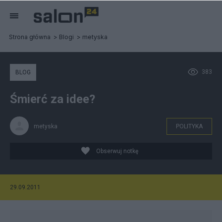
Strona główna
Blogi
metyska
383
BLOG
Śmierć za idee?
metyska
POLITYKA
Obserwuj notkę
29.09.2011