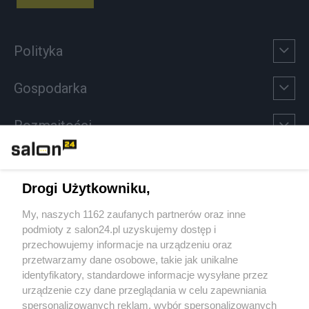
Polityka
Gospodarka
Rozmaitości
Technologie
Drogi Użytkowniku,
Sport
My, naszych 1162 zaufanych partnerów oraz inne
podmioty z salon24.pl uzyskujemy dostęp i
Społeczeństwo
przechowujemy informacje na urządzeniu oraz
przetwarzamy dane osobowe, takie jak unikalne
Kultura
identyfikatory, standardowe informacje wysyłane przez
urządzenie czy dane przeglądania w celu zapewniania
spersonalizowanych reklam, wybór spersonalizowanych