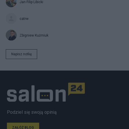
Jan Filip Libicki
catrw
Zbigniew Kuźmiuk
Napisz notkę
Podziel się swoją opinią
ZAŁÓŻ BLOG