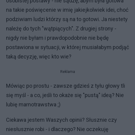
osobistej postawy - nie sądzę, abym była gotowa
na takie poświęcenie w imię jakiejkolwiek idei, choć
podziwiam ludzi którzy są na to gotowi. Ja niestety
należę do tych "wątpiących". Z drugiej strony -
nigdy nie byłam i prawdopodobnie nie będę
postawiona w sytuacji, w której musiałabym podjąć
taką decyzję, więc kto wie?
Reklama
Mówiąc po prostu - zawsze gdzieś z tyłu głowy tli
się myśl - a co, jeśli to okaże się "pustą" ideą? Nie
lubię marnotrawstwa ;)
Ciekawa jestem Waszych opinii? Słusznie czy
niesłusznie robi - i dlaczego? Nie oczekuję