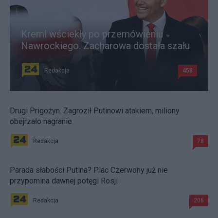
Kreml wściekły po przemówieniu
Nawrockiego. Zacharowa dostała szału
Redakcja
458
Drugi Prigożyn. Zagroził Putinowi atakiem, miliony
obejrzało nagranie
Redakcja
78
Parada słabości Putina? Plac Czerwony już nie
przypomina dawnej potęgi Rosji
Redakcja
206