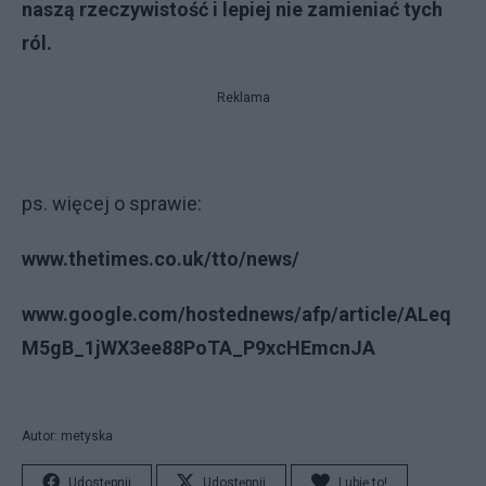
naszą rzeczywistość i lepiej nie zamieniać tych
ról.
Reklama
ps. więcej o sprawie:
www.thetimes.co.uk/tto/news/
www.google.com/hostednews/afp/article/ALeq
M5gB_1jWX3ee88PoTA_P9xcHEmcnJA
Autor: metyska
Udostępnij
Udostępnij
Lubię to!