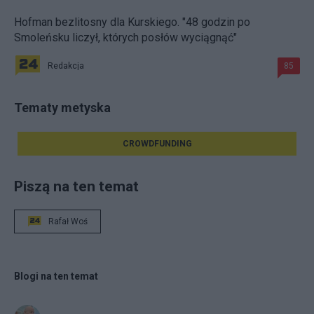
Hofman bezlitosny dla Kurskiego. "48 godzin po
Smoleńsku liczył, których posłów wyciągnąć"
Redakcja
85
Tematy metyska
CROWDFUNDING
Piszą na ten temat
Rafał Woś
Blogi na ten temat