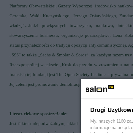
Platformy Obywatelskiej, Gazety Wyborczej, środowisko naukowe
Geremka, Waldi Kuczyńskiego, Jerzego Osiatyńskiego, Fundacj
władzę”…ludzi powiązanych towarzysko, naukowo, intelektua
stowarzyszenia businessu, organizacje pozarządowe, Lena Kol
status przynależności do tradycji opozycji antykomunistycznej, 
„
SSS
” to także „
S
achs
&
S
molar
&
S
oros
”, za każdym razem trz
Rzeczpospolitej w tekście „
Krok do przodu w zrozumieniu natur
fnansistą tej fundacji jest The Open Society Institute - prywatn
Jej celem jest promowanie demokracji, praw człowieka i reform 
Drogi Użytkow
I teraz ciekawe spostrzeżenie:
My, naszych 1160 zau
Jest faktem niepodważalnym, układ towarzyszy III RP już kilkanaś
informacje na urządze