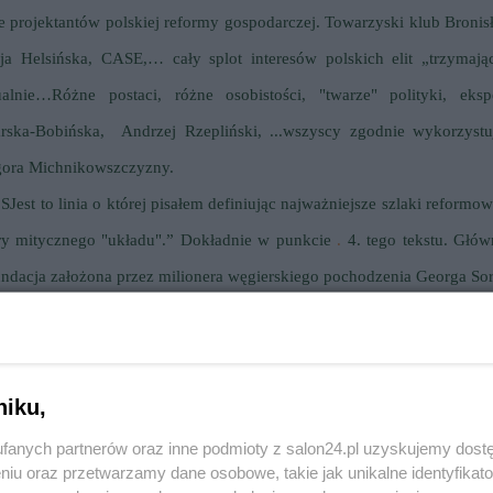
 projektantów polskiej reformy gospodarczej. Towarzyski klub Bronis
a Helsińska, CASE,… cały splot interesów polskich elit „trzymają
lnie…Różne postaci, różne osobistości, "twarze" polityki, ekspe
arska-Bobińska, Andrzej Rzepliński, ...wszyscy zgodnie wykorzystu
Agora Michnikowszczyzny.
y
S
Jest to linia o której pisałem definiując najważniejsze szlaki reformo
y mitycznego "układu".
” Dokładnie w punkcie
.
4. tego tekstu. Głó
a fundacja założona przez milionera węgierskiego pochodzenia Georga So
społeczno-ekonomicznych.
Reklama
niku,
fanych partnerów oraz inne podmioty z salon24.pl uzyskujemy dost
cie lat, jest organicznie związany z jej istnieniem. Faktu istnienia
niu oraz przetwarzamy dane osobowe, takie jak unikalne identyfikat