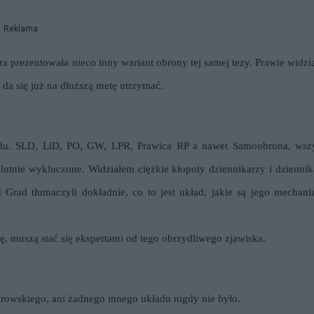
Reklama
a prezentowała nieco inny wariant obrony tej samej tezy. Prawie widzi
e da się już na dłuższą metę utrzymać.
układu. SLD, LiD, PO, GW, LPR, Prawica RP a nawet Samoobrona, wsz
olutnie wykluczone. Widziałem ciężkie kłopoty dziennikarzy i dziennik
 Grad tłumaczyli dokładnie, co to jest układ, jakie są jego mechani
ę, muszą stać się ekspertami od tego obrzydliwego zjawiska.
rowskiego, ani żadnego innego układu nigdy nie było.