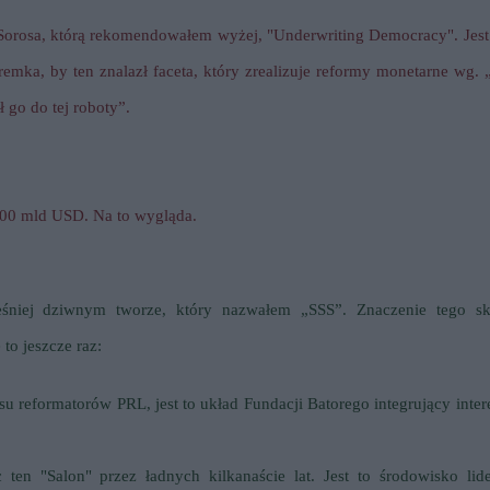
 Sorosa, którą rekomendowałem wyżej, "Underwriting Democracy". Jest
emka, by ten znalazł faceta, który zrealizuje reformy monetarne wg. 
 go do tej roboty”.
 200 mld USD. Na to wygląda.
eśniej dziwnym tworze, który nazwałem „
SSS
”. Znaczenie tego sk
to jeszcze raz:
esu reformatorów PRL, jest to układ
Fundacji Batorego
integrujący inter
 ten "Salon" przez ładnych kilkanaście lat. Jest to środowisko lid