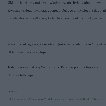
Układu ludzi trzymających władzę też nie było, żadnej sitwy, 
Kwaśniewskiego i Millera, żadnego Dużego ani Małego Pałacu, nic
nic nie słyszał. Czyli stary, świetnie znany bandycki trick, napastni
A teaz układ ogłasza, że to nie on jest tym układem, a twórcą układ
Układ idealnie rżnie głupa.
Jestem ciekaw, jak się Wam drodzy Państwo podoba hipoteza o rol
Capo di tutti capi?
___________________________________________________________
Przypisy:
[
1
] "Co łączy posła Samoobrony Misztala i głównego ekonomistę BPH Petru?" (maryla)