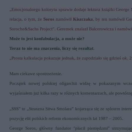
„Emocjonalnego kolorytu sprawie dodaje lektura książki George
relacja, o tym, że
Soros
namówił
Kiszczaka
, by ten namówił Ger
Soroche&Sachs Project”. Geremek znalazł Balcerowicza i namówił
Może to jest konfabulacja, a może nie?
Teraz to nie ma znaczenia, liczy się rezultat
.
„Prosta kalkulacja pokazuje jednak, że zapodziało się gdzieś ok.
Mam ciekawe spostrzeżenie.
Początek nowej polskiej oligarchii widzę w pokazanym wcz
wyjaśniałem już kilka razy w różnych komentarzach, ale powtórzę 
„
SSS
” to „
S
traszna
S
itwa
S
molara” kojarząca się ze splotem inter
pozycję elit polskich reform ekonomicznych lat 1987 – 2005.
George Soros
, główny fundator "płacił pieniędzmi" utrzymując