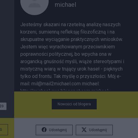
michael
Jesteśmy skazani na rzetelną analizę naszych
korzeni, sumienną refleksję filozoficzną i na
skrupuatne wyciąganie praktycznych wniosków.
Jestem więc wyrachowanym przeciwnikiem
poprawności politycznej, bo wpycha ona w
arogancką gnuśność myśli, wiąże stereotypami i
mistyczną wiarą w trujący urok haseł - pięknych
tylko od frontu. Tak myślę o przyszłości.
Mój e-
mail:
mil@mail2michael.com
michael:
http://michael-rwe.blogspot.com
michael:
http://michael-wolnaeuropa.blogspot.com/
Nowości od blogera
Rosyjska wytwornica gęstej mgły
Ptak nielot,
39
zwany limitem Linki do moich poprzednich
postów: 225.
DEBILIZM POLSKIEGO ŻYCIA
PUBLICZNEGO
224.
Popyt na Janusza Palikota
G
Udostępnij
Udostępnij
223.
Andrzej Wajda - Oligarcha demodernizacji