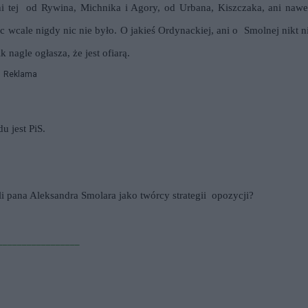
ani tej od Rywina, Michnika i Agory, od Urbana, Kiszczaka, ani nawe
 wcale nigdy nic nie było. O jakieś Ordynackiej, ani o Smolnej nikt n
k nagle ogłasza, że jest ofiarą.
Reklama
u jest PiS.
i pana Aleksandra Smolara jako twórcy strategii
opozycji?
_________________