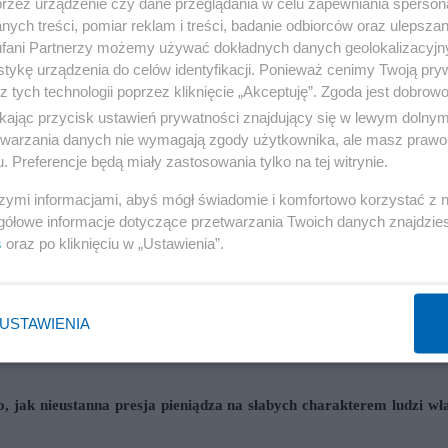
tężny i wpływowy by mógł udawać własne nieistnienie
. To na dłuższą
przez urządzenie czy dane przeglądania w celu zapewniania sperson
ych treści, pomiar reklam i treści, badanie odbiorców oraz ulepszan
zystkimi środkami masowego przekazu udającymi bezstronność.
fani Partnerzy możemy używać dokładnych danych geolokalizacyjn
tykę urządzenia do celów identyfikacji. Ponieważ cenimy Twoją pry
Pospieszalskiego „
Warto rozmawiać
” wystąpiła Dominika Wielowieys
z tych technologii poprzez kliknięcie „Akceptuję”. Zgoda jest dobro
ikając przycisk ustawień prywatności znajdujący się w lewym dolny
pozycyjnej LiD, PO,
GW, SO, LPR, UPR,...itp. Dotychczasowa taktyka 
etwarzania danych nie wymagają zgody użytkownika, ale masz prawo 
. Preferencje będą miały zastosowania tylko na tej witrynie.
aranoją braci Kaczyńskich
".
szymi informacjami, abyś mógł świadomie i komfortowo korzystać z
gółowe informacje dotyczące przetwarzania Twoich danych znajdzi
 Fundacji Batorego, Aleksander Smolar w obronie tej trudnej do utrzy
s
oraz po kliknięciu w „Ustawienia”.
enty ministra
sprawnie zaprzeczają jego taktyce obrony ukł
Piotra Piętaka
o istnieniu takiego zjawiska, o przenikaniu służb specjalnych do polit
USTAWIENIA
o odeszli na emerytury. Ciekawy sposób dowodzenia tezy o swoim wła
, jak nieustanna presja pieniądza na słabych charakterem ludzi wł