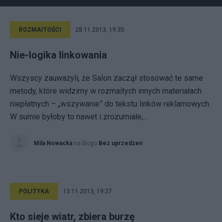
ROZMAITOŚCI
28.11.2013, 19:35
Nie-logika linkowania
Wszyscy zauważyli, że Salon zaczął stosować te same
metody, które widzimy w rozmaitych innych materiałach
niepłatnych – „wszywanie” do tekstu linków reklamowych.
W sumie byłoby to nawet i zrozumiałe,...
Mila Nowacka
na blogu
Bez uprzedzeń
POLITYKA
13.11.2013, 19:27
Kto sieje wiatr, zbiera burzę