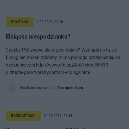
POLITYKA
7.07.2013, 22:28
Elbląska niespodzianka?
Czyżby PiS znowu źle przewidziało? Wygląda na to, ze
Elbląg nie został zdobyty, mimo pełnego przekonania, że
będzie inaczej http://www.elblag24.pl/fakty/85533-
elzbieta-gelert-prezydentem-elblaga.html
Mila Nowacka
na blogu
Bez uprzedzeń
ROZMAITOŚCI
21.06.2013, 21:38