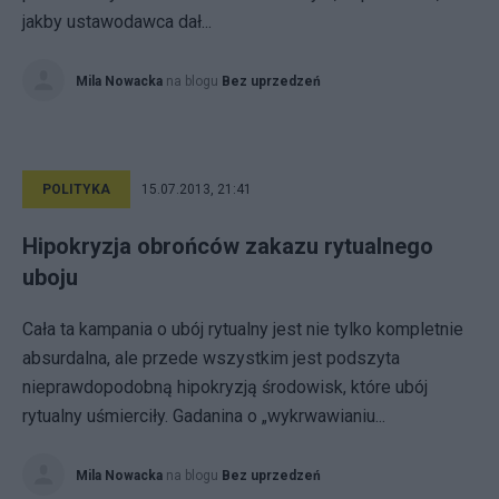
jakby ustawodawca dał...
Mila Nowacka
na blogu
Bez uprzedzeń
POLITYKA
15.07.2013, 21:41
Hipokryzja obrońców zakazu rytualnego
uboju
Cała ta kampania o ubój rytualny jest nie tylko kompletnie
absurdalna, ale przede wszystkim jest podszyta
nieprawdopodobną hipokryzją środowisk, które ubój
rytualny uśmierciły. Gadanina o „wykrwawianiu...
Mila Nowacka
na blogu
Bez uprzedzeń