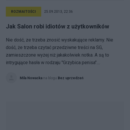
ROZMAITOŚCI
25.09.2013, 22:36
Jak Salon robi idiotów z użytkowników
Nie dość, ze trzeba znosić wyskakujące reklamy. Nie
dość, że trzeba czytać przedziwne treści na SG,
zamieszczone wyżej niż jakakolwiek notka. A są to
intrygujące hasła w rodzaju "Grzybica penisa"....
Mila Nowacka
na blogu
Bez uprzedzeń