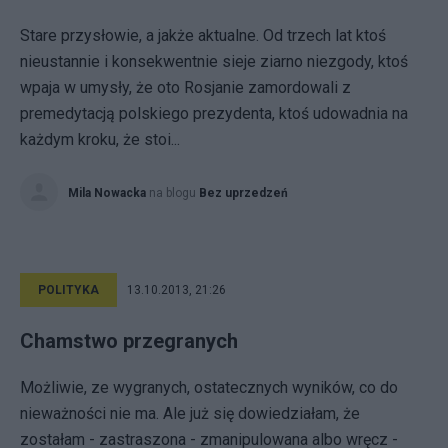
Stare przysłowie, a jakże aktualne. Od trzech lat ktoś
nieustannie i konsekwentnie sieje ziarno niezgody, ktoś
wpaja w umysły, że oto Rosjanie zamordowali z
premedytacją polskiego prezydenta, ktoś udowadnia na
każdym kroku, że stoi...
Mila Nowacka
na blogu
Bez uprzedzeń
POLITYKA
13.10.2013, 21:26
Chamstwo przegranych
Możliwie, ze wygranych, ostatecznych wyników, co do
nieważności nie ma. Ale już się dowiedziałam, że
zostałam - zastraszona - zmanipulowana albo wręcz -