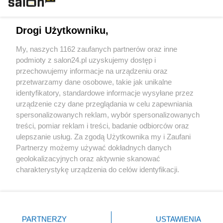
Technologie
Drogi Użytkowniku,
Sport
My, naszych 1162 zaufanych partnerów oraz inne
podmioty z salon24.pl uzyskujemy dostęp i
Społeczeństwo
przechowujemy informacje na urządzeniu oraz
przetwarzamy dane osobowe, takie jak unikalne
Kultura
identyfikatory, standardowe informacje wysyłane przez
urządzenie czy dane przeglądania w celu zapewniania
spersonalizowanych reklam, wybór spersonalizowanych
treści, pomiar reklam i treści, badanie odbiorców oraz
ulepszanie usług. Za zgodą Użytkownika my i Zaufani
X
Facebook
Instagram
Youtube
Partnerzy możemy używać dokładnych danych
geolokalizacyjnych oraz aktywnie skanować
charakterystykę urządzenia do celów identyfikacji.
Web Content Media sp. z o. o. © 2022
Ponieważ cenimy Twoją prywatność, prosimy o zgodę na
korzystanie z tych technologii poprzez kliknięcie
„Akceptuję”. Zgoda jest dobrowolna i zawsze możesz ją
Pomoc
O nas
Praca
Reklama
Kontakt
zmienić/wycofać klikając przycisk ustawień prywatności
PARTNERZY
USTAWIENIA