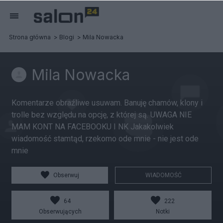
Strona główna
Blogi
Mila Nowacka
Mila Nowacka
Komentarze obraźliwe usuwam. Banuję chamów, klony i
trolle bez względu na opcję, z której są. UWAGA NIE
MAM KONT NA FACEBOOKU I NK Jakakolwiek
wiadomość stamtąd, rzekomo ode mnie - nie jest ode
mnie
Obserwuj
WIADOMOŚĆ
64
222
Obserwujących
Notki