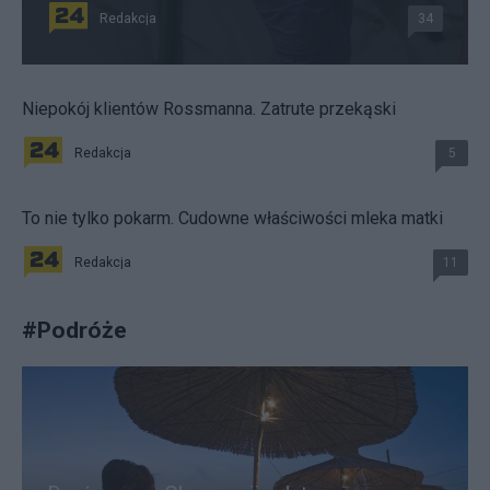
Redakcja
34
Niepokój klientów Rossmanna. Zatrute przekąski
Redakcja
5
To nie tylko pokarm. Cudowne właściwości mleka matki
Redakcja
11
#
Podróże