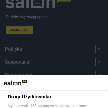
Podziel się swoją opinią
ZAŁÓŻ BLOG
Polityka
Gospodarka
Rozmaitości
Technologie
Drogi Użytkowniku,
Sport
My, naszych 1162 zaufanych partnerów oraz inne