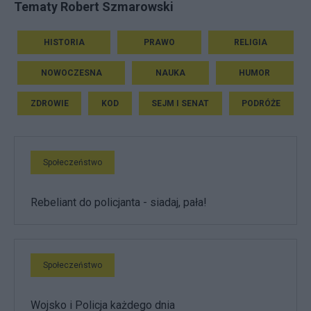
Tematy Robert Szmarowski
HISTORIA
PRAWO
RELIGIA
NOWOCZESNA
NAUKA
HUMOR
ZDROWIE
KOD
SEJM I SENAT
PODRÓŻE
Społeczeństwo
Rebeliant do policjanta - siadaj, pała!
Społeczeństwo
Wojsko i Policja każdego dnia