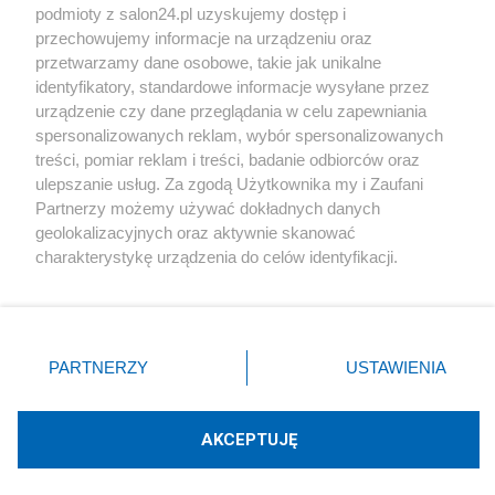
podmioty z salon24.pl uzyskujemy dostęp i
Społeczeństwo
przechowujemy informacje na urządzeniu oraz
przetwarzamy dane osobowe, takie jak unikalne
Kultura
identyfikatory, standardowe informacje wysyłane przez
urządzenie czy dane przeglądania w celu zapewniania
spersonalizowanych reklam, wybór spersonalizowanych
treści, pomiar reklam i treści, badanie odbiorców oraz
ulepszanie usług. Za zgodą Użytkownika my i Zaufani
X
Facebook
Instagram
Youtube
Partnerzy możemy używać dokładnych danych
geolokalizacyjnych oraz aktywnie skanować
charakterystykę urządzenia do celów identyfikacji.
Web Content Media sp. z o. o. © 2022
Ponieważ cenimy Twoją prywatność, prosimy o zgodę na
korzystanie z tych technologii poprzez kliknięcie
„Akceptuję”. Zgoda jest dobrowolna i zawsze możesz ją
Pomoc
O nas
Praca
Reklama
Kontakt
zmienić/wycofać klikając przycisk ustawień prywatności
PARTNERZY
USTAWIENIA
znajdujący się w lewym dolnym rogu strony
. Niektóre
rodzaje przetwarzania danych nie wymagają zgody
użytkownika, ale masz prawo sprzeciwić się takiemu
AKCEPTUJĘ
przetwarzaniu. Preferencje będą miały zastosowania tylko
Technologię dostarcza:
W3media.pl
na tej witrynie.