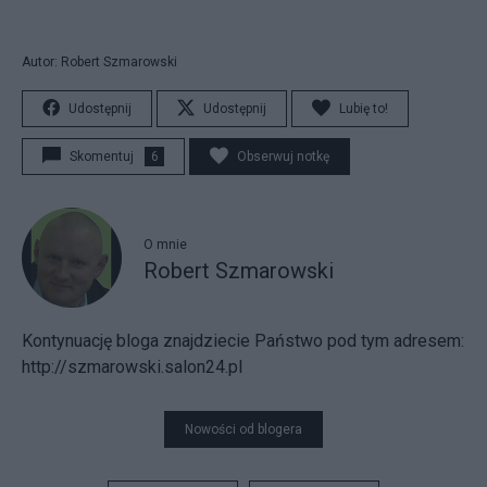
Autor: Robert Szmarowski
Udostępnij
Udostępnij
Lubię to!
Skomentuj
6
Obserwuj notkę
O mnie
Robert Szmarowski
Kontynuację bloga znajdziecie Państwo pod tym adresem:
http://szmarowski.salon24.pl
Nowości od blogera