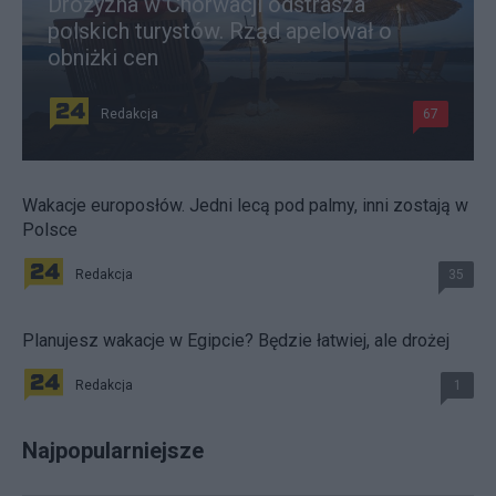
Drożyzna w Chorwacji odstrasza
polskich turystów. Rząd apelował o
obniżki cen
Redakcja
67
Wakacje europosłów. Jedni lecą pod palmy, inni zostają w
Polsce
Redakcja
35
Planujesz wakacje w Egipcie? Będzie łatwiej, ale drożej
Redakcja
1
Najpopularniejsze