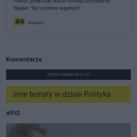
Fidesz zbojkotuje wybór nowego prezydenta
Węgier. "Był ostatnim legalnym"
Redakcja
Komentarze
POKAŻ KOMENTARZE (2)
Inne tematy w dziale
Polityka
#
PiS