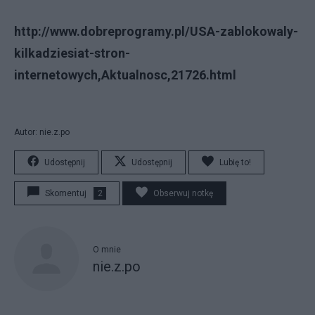
http://www.dobreprogramy.pl/USA-zablokowaly-
kilkadziesiat-stron-
internetowych,Aktualnosc,21726.html
Autor: nie.z.po
Udostępnij
Udostępnij
Lubię to!
Skomentuj
2
Obserwuj notkę
O mnie
nie.z.po