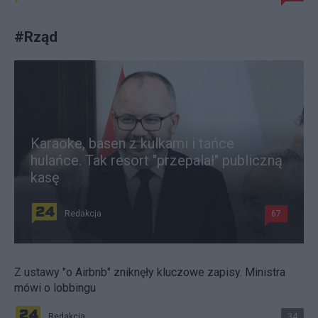
#
Rząd
Karaoke, basen z kulkami i tańce
hulańce. Tak resort "przepalał" publiczną
kasę
Redakcja
67
Z ustawy "o Airbnb" zniknęły kluczowe zapisy. Ministra
mówi o lobbingu
Redakcja
34