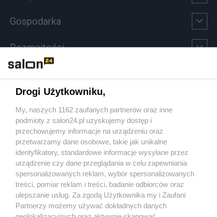
Gospodarka
Rozmaitości
Technologie
Drogi Użytkowniku,
Sport
My, naszych 1162 zaufanych partnerów oraz inne
podmioty z salon24.pl uzyskujemy dostęp i
Społeczeństwo
przechowujemy informacje na urządzeniu oraz
przetwarzamy dane osobowe, takie jak unikalne
Kultura
identyfikatory, standardowe informacje wysyłane przez
urządzenie czy dane przeglądania w celu zapewniania
spersonalizowanych reklam, wybór spersonalizowanych
treści, pomiar reklam i treści, badanie odbiorców oraz
ulepszanie usług. Za zgodą Użytkownika my i Zaufani
X
Facebook
Instagram
Youtube
Partnerzy możemy używać dokładnych danych
geolokalizacyjnych oraz aktywnie skanować