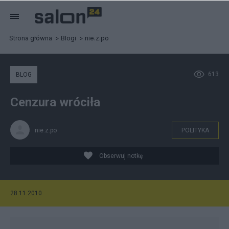
Strona główna
Blogi
nie.z.po
613
BLOG
Cenzura wróciła
nie.z.po
POLITYKA
Obserwuj notkę
28.11.2010