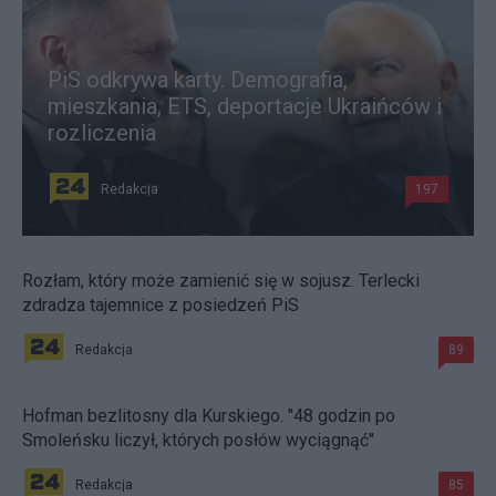
PiS odkrywa karty. Demografia,
mieszkania, ETS, deportacje Ukraińców i
rozliczenia
Redakcja
197
Rozłam, który może zamienić się w sojusz. Terlecki
zdradza tajemnice z posiedzeń PiS
Redakcja
89
Hofman bezlitosny dla Kurskiego. "48 godzin po
Smoleńsku liczył, których posłów wyciągnąć"
Redakcja
85