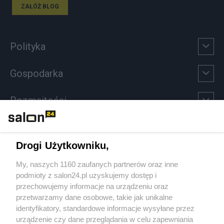
ZAŁÓŻ BLOG
Polityka
Gospodarka
Rozmaitości
Technologie
Drogi Użytkowniku,
Sport
My, naszych 1160 zaufanych partnerów oraz inne
podmioty z salon24.pl uzyskujemy dostęp i
Społeczeństwo
przechowujemy informacje na urządzeniu oraz
przetwarzamy dane osobowe, takie jak unikalne
Kultura
identyfikatory, standardowe informacje wysyłane przez
urządzenie czy dane przeglądania w celu zapewniania