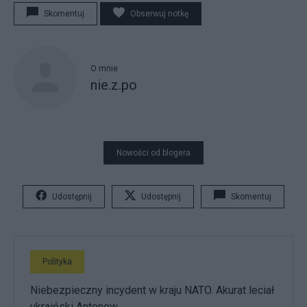
Skomentuj
Obserwuj notkę
O mnie
nie.z.po
Nowości od blogera
Udostępnij
Udostępnij
Skomentuj
Polityka
Niebezpieczny incydent w kraju NATO. Akurat leciał
ukraiński Antonow