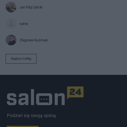
Jan Filip Libicki
catrw
Zbigniew Kuźmiuk
Napisz notkę
Podziel się swoją opinią