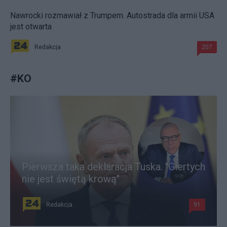
Nawrocki rozmawiał z Trumpem. Autostrada dla armii USA
jest otwarta
Redakcja
207
#
KO
Pierwsza taka deklaracja Tuska. "Giertych
nie jest świętą krową"
Redakcja
91