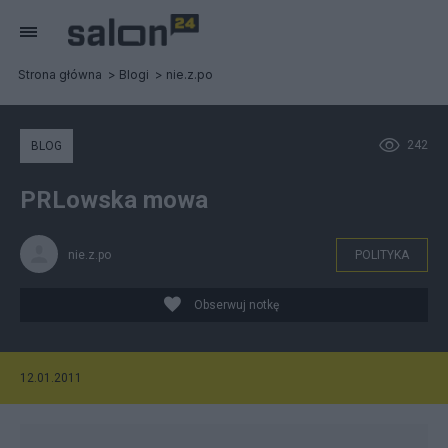
Strona główna
Blogi
nie.z.po
242
BLOG
PRLowska mowa
nie.z.po
POLITYKA
Obserwuj notkę
12.01.2011