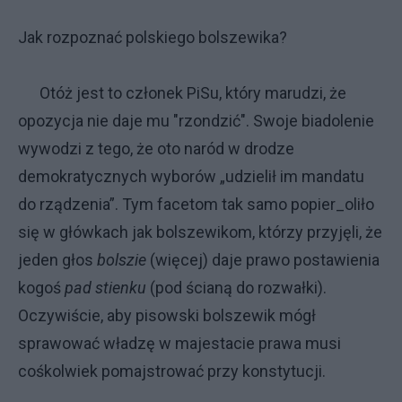
Jak rozpoznać polskiego bolszewika?
Otóż jest to członek PiSu, który marudzi, że
opozycja nie daje mu "rzondzić". Swoje biadolenie
wywodzi z tego, że oto naród w drodze
demokratycznych wyborów „udzielił im mandatu
do rządzenia”. Tym facetom tak samo popier_oliło
się w główkach jak bolszewikom, którzy przyjęli, że
jeden głos
bolszie
(więcej) daje prawo postawienia
kogoś
pad stienku
(pod ścianą do rozwałki).
Oczywiście, aby pisowski bolszewik mógł
sprawować władzę w majestacie prawa musi
cośkolwiek pomajstrować przy konstytucji.