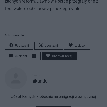
żadnych reform. Dawno w Polsce przegrały one z
festiwalem ochłapów z pańskiego stołu.
Autor: nikander
Udostępnij
Udostępnij
Lubię to!
Skomentuj
10
Obserwuj notkę
O mnie
nikander
Józef Kamycki - obecnie na emigracji wewnętrznej