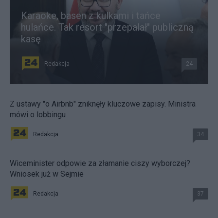
Karaoke, basen z kulkami i tańce
hulańce. Tak resort "przepalał" publiczną
kasę
Redakcja
24
Z ustawy "o Airbnb" zniknęły kluczowe zapisy. Ministra
mówi o lobbingu
Redakcja
34
Wiceminister odpowie za złamanie ciszy wyborczej?
Wniosek już w Sejmie
Redakcja
37