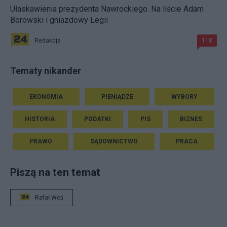
Ułaskawienia prezydenta Nawrockiego. Na liście Adam
Borowski i gniazdowy Legii
Redakcja
118
Tematy nikander
EKONOMIA
PIENIĄDZE
WYBORY
HISTORIA
PODATKI
PIS
BIZNES
PRAWO
SĄDOWNICTWO
PRACA
Piszą na ten temat
Rafał Woś