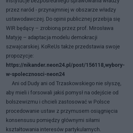
instytucje bezpośredniego sprawowania władzy
przez naród - przynajmniej w obszarze władzy
ustawodawczej. Do opinii publicznej przebija się
WIR będący – zrobioną przez prof. Mirosława
Matyję – adaptacja modelu demokracji
szwajcarskiej. KoReUs także przedstawia swoje
propozycje:
https://nikander.neon24.pl/post/156118,wybory-
w-spolecznosci-neon24
Ani od Dudy ani od Trzaskowskiego nie słyszę,
aby mieli i forsowali jakiś pomysł na odejście od
bolszewizmu i chcieli zastosować w Polsce
procedowanie ustaw z przymusem osiągnięcia
konsensusu pomiędzy głównymi siłami
kształtowania interesów partykularnych.