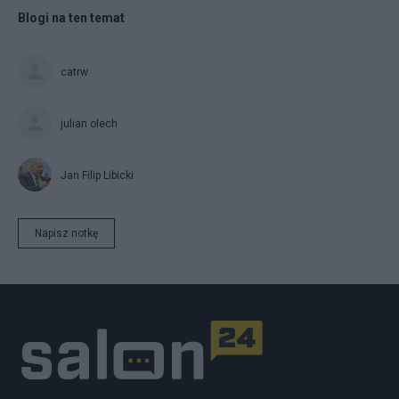
Blogi na ten temat
catrw
julian olech
Jan Filip Libicki
Napisz notkę