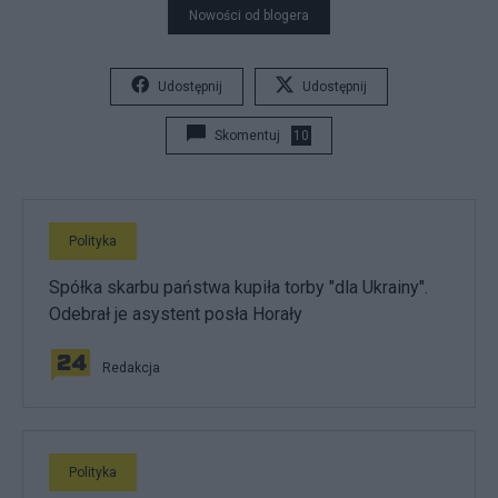
Nowości od blogera
Udostępnij
Udostępnij
Skomentuj
10
Polityka
Spółka skarbu państwa kupiła torby "dla Ukrainy".
Odebrał je asystent posła Horały
Redakcja
Polityka