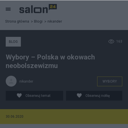
Strona główna
Blogi
nikander
163
BLOG
Wybory – Polska w okowach
neobolszewizmu
nikander
WYBORY
Obserwuj temat
Obserwuj notkę
30.06.2020