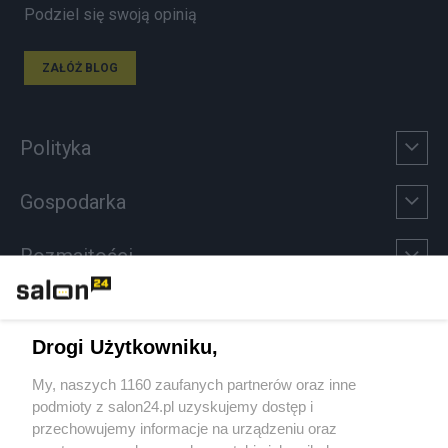
Podziel się swoją opinią
ZAŁÓŻ BLOG
Polityka
Gospodarka
Rozmaitości
Technologie
Drogi Użytkowniku,
Sport
My, naszych 1160 zaufanych partnerów oraz inne
podmioty z salon24.pl uzyskujemy dostęp i
Społeczeństwo
przechowujemy informacje na urządzeniu oraz