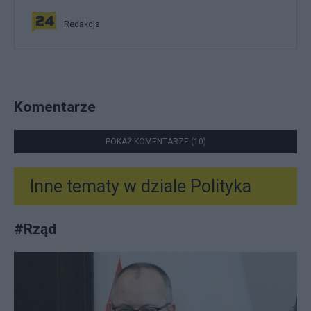
Redakcja
Komentarze
POKAŻ KOMENTARZE (10)
Inne tematy w dziale
Polityka
#
Rząd