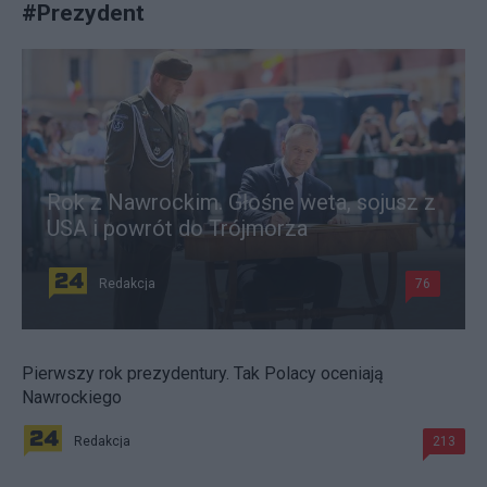
#
Prezydent
Rok z Nawrockim. Głośne weta, sojusz z
USA i powrót do Trójmorza
Redakcja
76
Pierwszy rok prezydentury. Tak Polacy oceniają
Nawrockiego
Redakcja
213