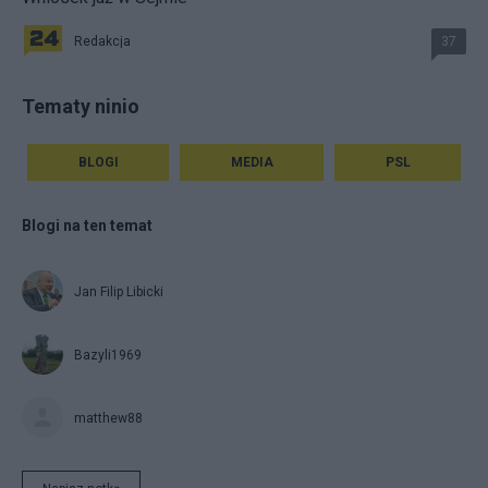
Redakcja
37
Tematy ninio
BLOGI
MEDIA
PSL
Blogi na ten temat
Jan Filip Libicki
Bazyli1969
matthew88