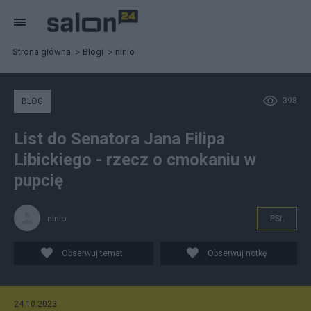
Strona główna
Blogi
ninio
398
BLOG
List do Senatora Jana Filipa
Libickiego - rzecz o cmokaniu w
pupcię
ninio
PSL
Obserwuj temat
Obserwuj notkę
24.10.2023