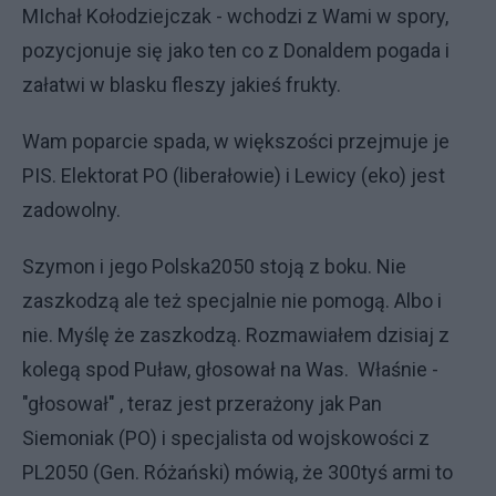
MIchał Kołodziejczak - wchodzi z Wami w spory,
pozycjonuje się jako ten co z Donaldem pogada i
załatwi w blasku fleszy jakieś frukty.
Wam poparcie spada, w większości przejmuje je
PIS. Elektorat PO (liberałowie) i Lewicy (eko) jest
zadowolny.
Szymon i jego Polska2050 stoją z boku. Nie
zaszkodzą ale też specjalnie nie pomogą. Albo i
nie. Myślę że zaszkodzą. Rozmawiałem dzisiaj z
kolegą spod Puław, głosował na Was. Właśnie -
"głosował" , teraz jest przerażony jak Pan
Siemoniak (PO) i specjalista od wojskowości z
PL2050 (Gen. Różański) mówią, że 300tyś armi to