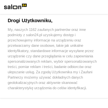
Technologie
Drogi Użytkowniku,
Sport
My, naszych 1162 zaufanych partnerów oraz inne
podmioty z salon24.pl uzyskujemy dostęp i
Społeczeństwo
przechowujemy informacje na urządzeniu oraz
przetwarzamy dane osobowe, takie jak unikalne
Kultura
identyfikatory, standardowe informacje wysyłane przez
urządzenie czy dane przeglądania w celu zapewniania
spersonalizowanych reklam, wybór spersonalizowanych
treści, pomiar reklam i treści, badanie odbiorców oraz
ulepszanie usług. Za zgodą Użytkownika my i Zaufani
X
Facebook
Instagram
Youtube
Partnerzy możemy używać dokładnych danych
geolokalizacyjnych oraz aktywnie skanować
charakterystykę urządzenia do celów identyfikacji.
Web Content Media sp. z o. o. © 2022
Ponieważ cenimy Twoją prywatność, prosimy o zgodę na
korzystanie z tych technologii poprzez kliknięcie
„Akceptuję”. Zgoda jest dobrowolna i zawsze możesz ją
Pomoc
O nas
Praca
Reklama
Kontakt