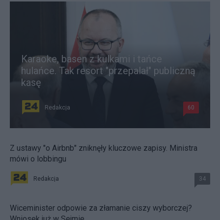
Karaoke, basen z kulkami i tańce
hulańce. Tak resort "przepalał" publiczną
kasę
Redakcja
60
Z ustawy "o Airbnb" zniknęły kluczowe zapisy. Ministra
mówi o lobbingu
Redakcja
34
Wiceminister odpowie za złamanie ciszy wyborczej?
Wniosek już w Sejmie