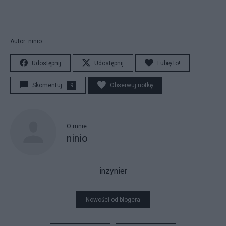
Autor: ninio
Udostępnij
Udostępnij
Lubię to!
Skomentuj
9
Obserwuj notkę
O mnie
ninio
inzynier
Nowości od blogera