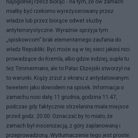
najogólniej rzecz biorąc - na tym, że ów zamach
miałby być rzekomo wyreżyserowany przez
władze lub przez biorące odwet służby
antyterrorystyczne. Wyraźnie sprzyja tym
„spiskowcom” brak elementarnego zaufania do
władz Republiki. Być może są w tej sieci jakieś nici
prowadzące do Kremla, albo gdzie indziej, supła tu
też Timmermans, ale to Pałac Elizejski stworzył na
to warunki. Krąży zrzut z ekranu z antydatowanym
tweetem jako dowodem na spisek. Informacja o
zamachu nosi datę 11 grudnia, godzina 11.47,
podczas gdy faktycznie strzelanina miała miejsce
przed godz. 20.00. Oznaczać by to miało, że
zamach był inscenizacją, z góry zaplanowaną i
przeprowadzoną. Wytłumaczenie tego jest proste: