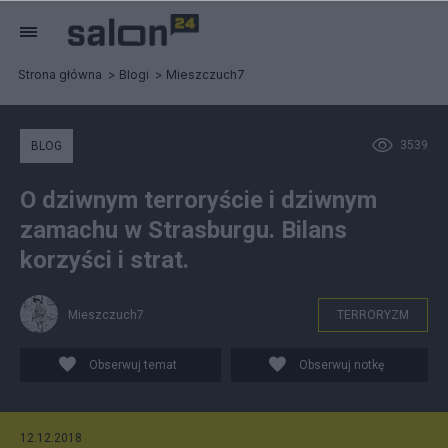
Strona główna
Blogi
Mieszczuch7
3539
BLOG
O dziwnym terroryście i dziwnym
zamachu w Strasburgu. Bilans
korzyści i strat.
Mieszczuch7
TERRORYZM
Obserwuj temat
Obserwuj notkę
12.12.2018