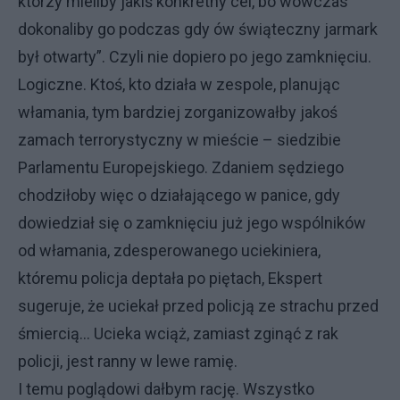
którzy mieliby jakiś konkretny cel, bo wówczas
dokonaliby go podczas gdy ów świąteczny jarmark
był otwarty”. Czyli nie dopiero po jego zamknięciu.
Logiczne. Ktoś, kto działa w zespole, planując
włamania, tym bardziej zorganizowałby jakoś
zamach terrorystyczny w mieście – siedzibie
Parlamentu Europejskiego. Zdaniem sędziego
chodziłoby więc o działającego w panice, gdy
dowiedział się o zamknięciu już jego wspólników
od włamania, zdesperowanego uciekiniera,
któremu policja deptała po piętach, Ekspert
sugeruje, że uciekał przed policją ze strachu przed
śmiercią… Ucieka wciąż, zamiast zginąć z rak
policji, jest ranny w lewe ramię.
I temu poglądowi dałbym rację. Wszystko