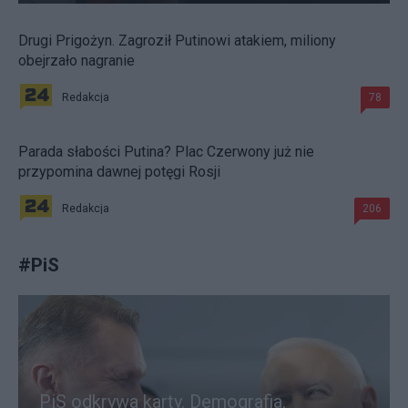
Drugi Prigożyn. Zagroził Putinowi atakiem, miliony
obejrzało nagranie
Redakcja
78
Parada słabości Putina? Plac Czerwony już nie
przypomina dawnej potęgi Rosji
Redakcja
206
#
PiS
PiS odkrywa karty. Demografia,