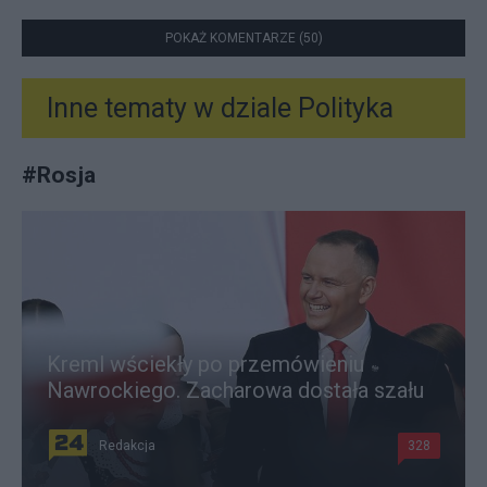
POKAŻ KOMENTARZE (50)
Inne tematy w dziale
Polityka
#
Rosja
Kreml wściekły po przemówieniu
Nawrockiego. Zacharowa dostała szału
Redakcja
328