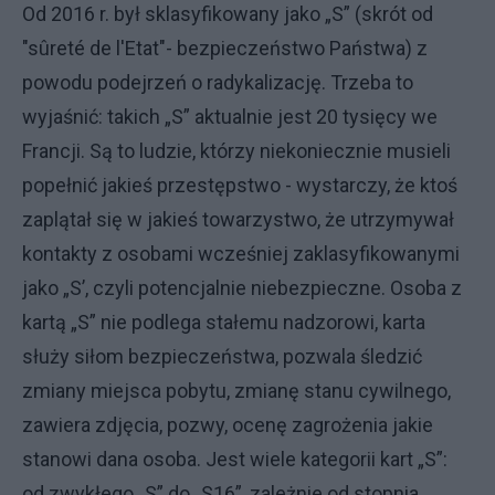
Od 2016 r. był sklasyfikowany jako „S” (skrót od
"sûreté de l'Etat"- bezpieczeństwo Państwa) z
powodu podejrzeń o radykalizację. Trzeba to
wyjaśnić: takich „S” aktualnie jest 20 tysięcy we
Francji. Są to ludzie, którzy niekoniecznie musieli
popełnić jakieś przestępstwo - wystarczy, że ktoś
zaplątał się w jakieś towarzystwo, że utrzymywał
kontakty z osobami wcześniej zaklasyfikowanymi
jako „S’, czyli potencjalnie niebezpieczne. Osoba z
kartą „S” nie podlega stałemu nadzorowi, karta
służy siłom bezpieczeństwa, pozwala śledzić
zmiany miejsca pobytu, zmianę stanu cywilnego,
zawiera zdjęcia, pozwy, ocenę zagrożenia jakie
stanowi dana osoba. Jest wiele kategorii kart „S”:
od zwykłego „S” do „S16”, zależnie od stopnia