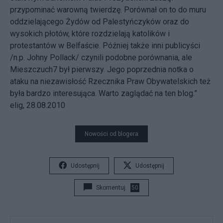
przypominać warowną twierdzę. Porównał on to do muru
oddzielającego Żydów od Palestyńczyków oraz do
wysokich płotów, które rozdzielają katolików i
protestantów w Belfaście. Później także inni publicyści
/n.p. Johny Pollack/ czynili podobne porównania, ale
Mieszczuch7 był pierwszy. Jego poprzednia notka o
ataku na niezawisłość Rzecznika Praw Obywatelskich też
była bardzo interesująca. Warto zaglądać na ten blog.”
elig, 28.08.2010
Nowości od blogera
Udostępnij
Udostępnij
Skomentuj
50