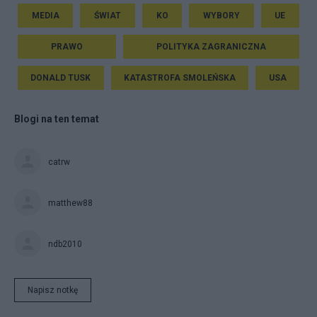
MEDIA
ŚWIAT
KO
WYBORY
UE
PRAWO
POLITYKA ZAGRANICZNA
DONALD TUSK
KATASTROFA SMOLEŃSKA
USA
Blogi na ten temat
catrw
matthew88
ndb2010
Napisz notkę