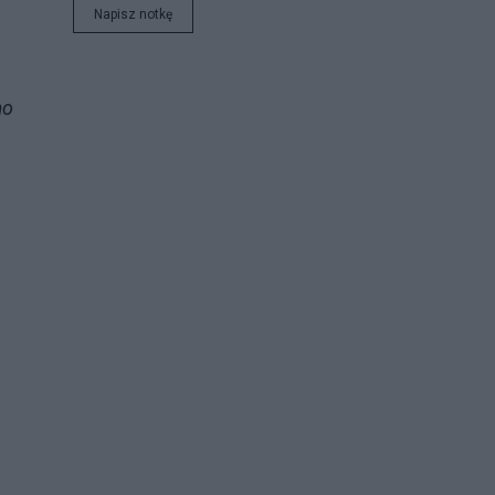
Napisz notkę
mo
.
.