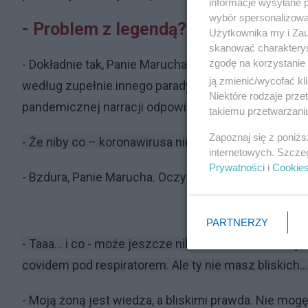
informacje wysyłane 
wybór spersonalizowan
- Problem z legendą?
Użytkownika my i Zau
skanować charakterys
zgodę na korzystanie 
- Dokładnie tak, Panie Marucha. Czuję po prostu r
ją zmienić/wycofać kl
według zupełnie innego paradygmatu. Zbyt długo to 
Niektóre rodzaje prz
pandemicznej narracji odpowiedniej legendy o wielkie
takiemu przetwarzaniu
Zapoznaj się z poniż
- Że niby co – koronawirusa nie ma?
internetowych. Szcze
Prywatności
i
Cookie
- Bzdura, Panie Marucha. Oczywiście, że jest, ale nie 
PARTNERZY
- Taaa... i co - może jeszcze nikt nie umarł? Inaczej 
covidem pod respiratorem. Ale ty nie masz bliskich...
- Moją żoną jest wiedza, a bliskimi prawda. Nie mog