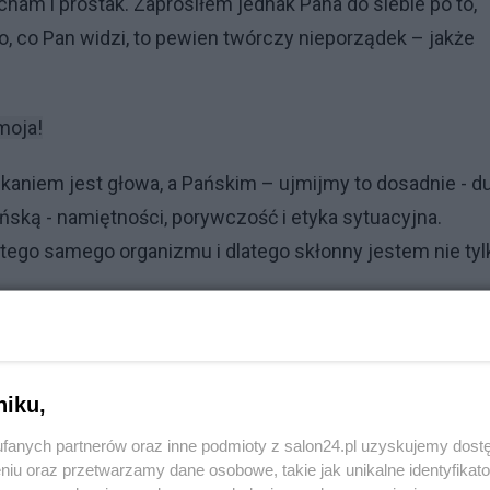
ham i prostak. Zaprosiłem jednak Pana do siebie po to,
o, co Pan widzi, to pewien twórczy nieporządek – jakże
 moja!
zkaniem jest głowa, a Pańskim – ujmijmy to dosadnie - d
ańską - namiętności, porywczość i etyka sytuacyjna.
 tego samego organizmu i dlatego skłonny jestem nie tyl
Reklama
niku,
 jednak dokładnie chodzi o problem z jej legendą, o które
fanych partnerów oraz inne podmioty z salon24.pl uzyskujemy dost
niu oraz przetwarzamy dane osobowe, takie jak unikalne identyfikat
”