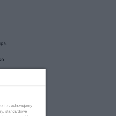
upa.
ko
j
ęp i przechowujemy
ory, standardowe