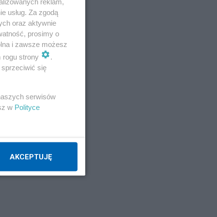
alizowanych reklam,
ie usług. Za zgodą
ych oraz aktywnie
watność, prosimy o
wolna i zawsze możesz
uje
m rogu strony
.
sprzeciwić się
 naszych serwisów
esz w
Polityce
a.
AKCEPTUJĘ
z