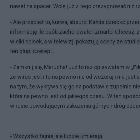
nawet na spacer. Wolę już z tego zrezygnować niż rz
- Ale przecież to, kurwa, absurd. Każde dziecko prz
informację ile osób zachorowało i zmarło. Chcesz, 
wielki spisek, a w telewizji pokazują sceny ze stud
ten głupi czerep...
- Zamknij się, Marucha! Już to raz opisywałem w „
Fi
że wirus jest i to na pewno nie od wczoraj i nie jest
na tym, że wykrywa się go na podstawie zupełnie nie
która na pewno jest od jakiegoś czasu. W ten spos
wirusie powodującym zakażenia górnych dróg odd
- Wszystko fajnie, ale ludzie umierają.