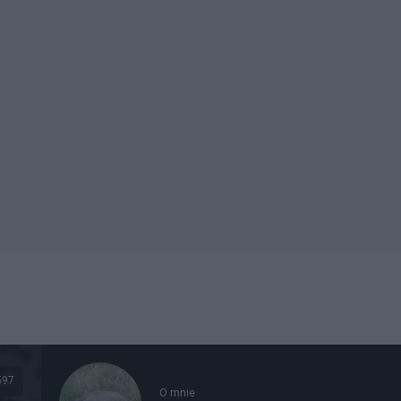
597
O mnie