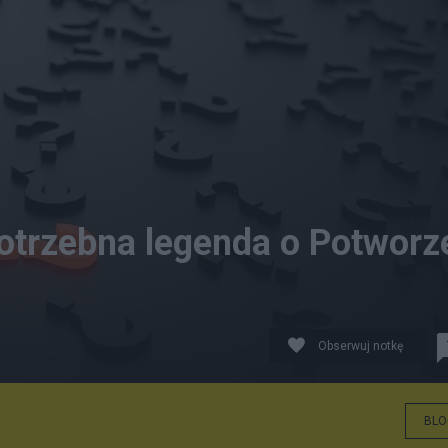
potrzebna legenda o Potworz
Obserwuj notkę
BLO