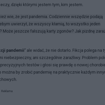
eczy, dzięki którymi jestem tym, kim jestem.
ecież wie, że jest pandemia. Codziennie wszędzie podają
żebym uwierzył, że wszyscy kłamią, to wszystko jeden
io? Może jeszcze fałszują karty zgonów? Jak pizdnę zara
kcji pandemii
” ale widać, że nie dotarło. Fikcja polega na 
 ani niebezpieczny, ani szczególnie zaraźliwy. Problem po
precyzyjnych testów i głosi się prawdę o nowej chorobie
ób można by zrobić pandemię na praktycznie każdym inn
echowych.
Reklama