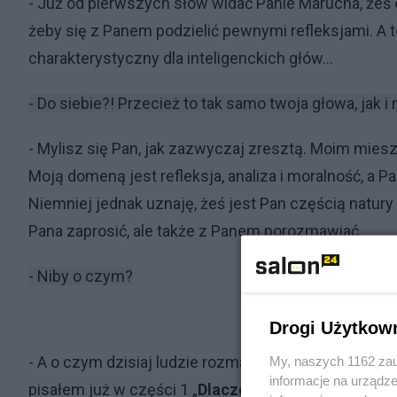
- Już od pierwszych słów widać Panie Marucha, żeś c
żeby się z Panem podzielić pewnymi refleksjami. A t
charakterystyczny dla inteligenckich głów...
- Do siebie?! Przecież to tak samo twoja głowa, jak i
- Mylisz się Pan, jak zazwyczaj zresztą. Moim mies
Moją domeną jest refleksja, analiza i moralność, a P
Niemniej jednak uznaję, żeś jest Pan częścią natury
Pana zaprosić, ale także z Panem porozmawiać.
- Niby o czym?
Drogi Użytkow
- A o czym dzisiaj ludzie rozmawiają? O pandemii. Mi
My, naszych 1162 zau
informacje na urządze
pisałem już w części 1 „
Dlaczego ludzie uwierzyli?