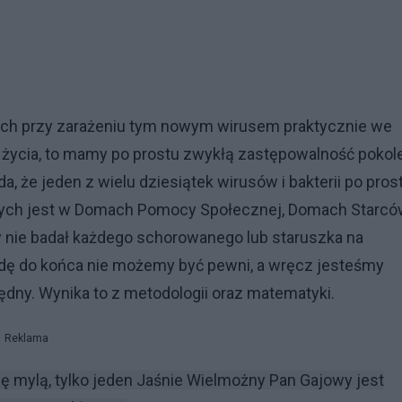
arłych przy zarażeniu tym nowym wirusem praktycznie we
u życia, to mamy po prostu zwykłą zastępowalność pokol
że jeden z wielu dziesiątek wirusów i bakterii po pros
ych jest w Domach Pomocy Społecznej, Domach Starców
ry nie badał każdego schorowanego lub staruszka na
dę do końca nie możemy być pewni, a wręcz jesteśmy
dny. Wynika to z metodologii oraz matematyki.
Reklama
ię mylą, tylko jeden Jaśnie Wielmożny Pan Gajowy jest