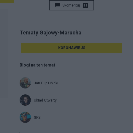
Skomentuj
11
Tematy Gajowy-Marucha
KORONAWIRUS
Blogi na ten temat
Jan Filip Libicki
Układ Otwarty
GPS