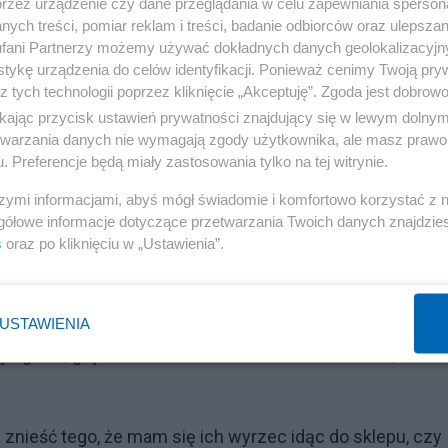
przez urządzenie czy dane przeglądania w celu zapewniania sperson
ych treści, pomiar reklam i treści, badanie odbiorców oraz ulepszan
fani Partnerzy możemy używać dokładnych danych geolokalizacyjn
tykę urządzenia do celów identyfikacji. Ponieważ cenimy Twoją pry
z tych technologii poprzez kliknięcie „Akceptuję”. Zgoda jest dobro
osnący mur między mną a społeczeństwem, które funkcjon
ikając przycisk ustawień prywatności znajdujący się w lewym dolny
trwa. Myślę, że najwyższy czas na przeciwstawienie tej
etwarzania danych nie wymagają zgody użytkownika, ale masz prawo 
j fikcji.
. Preferencje będą miały zastosowania tylko na tej witrynie.
szymi informacjami, abyś mógł świadomie i komfortowo korzystać z
gółowe informacje dotyczące przetwarzania Twoich danych znajdzi
s
oraz po kliknięciu w „Ustawienia”.
ma żadnej pandemii. Jest za to panika, pieniądze i polityk
Reklama
USTAWIENIA
byś gadał, gdy to ktoś z twoich bliskich zachorował, leżał 
ę znieść tego, że mam się ich wyrzec idąc do sklepu, czy