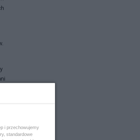
ch
w.
zy
ani
ęp i przechowujemy
ory, standardowe