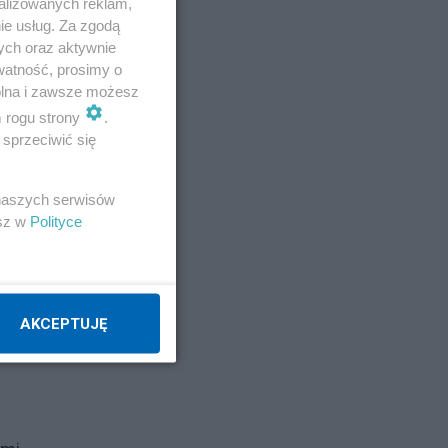
alizowanych reklam,
twa
ie usług. Za zgodą
go
ych oraz aktywnie
watność, prosimy o
wolna i zawsze możesz
m rogu strony
.
sprzeciwić się
 naszych serwisów
esz w
Polityce
AKCEPTUJĘ