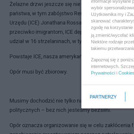
informacje wysyłane 
Żelazne drzwi jeszcze się nie zamknęły. Nadal trw
wybór spersonalizowan
państwa, w tym zabójstwo Renee Nicole Good w Minn
Użytkownika my i Zau
skanować charakterys
Urzędu (ICE) Jonathana Rossa. Ale drzwi szybko s
zgodę na korzystanie 
przeciwko imigrantom, ICE deportowało ponad 300 00
ją zmienić/wycofać kl
udział w 16 strzelaninach, w tym czterech zabójstw
Niektóre rodzaje prz
takiemu przetwarzaniu
Powstaje ICE, nasza amerykańska gestapo.
Zapoznaj się z poniż
internetowych. Szcze
Opór musi być zbiorowy.
Prywatności
i
Cookie
PARTNERZY
Musimy dochodzić nie tylko naszych praw indywidua
politycznych – bez nich jesteśmy bezsilni.
Opór oznacza organizowanie się w celu zakłócenia