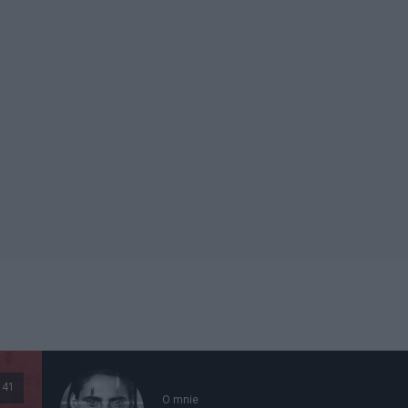
141
O mnie