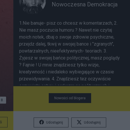
Nowoczesna Demokracja
1.Nie banuje- pisz co chcesz w komentarzach, 2.
Nie masz poczucia humoru ? Nawet nie czytaj
moich notek, dbaj o swoje zdrowie psychiczne,
przejdz dalej, tkwij w swojej bance i "zgranych",
powtarzalnych, nieefektywnych- teoriach. 3.
Żyjesz w swojej bańce politycznej, masz poglądy
? Fajnie ! U mnie znajdziesz tylko wizje,
kreatywność i niedaleko wybiegające w czasie
przewidywania. 4. Znajdziesz tez oczywiście
oczywista satyrę i sarkazm na politycznych i
groteskowych kretynów. Ktorych jedynym
Nowości od blogera
życiowym osiągnięciem jest trwanie jak najbliżej
8
koryta z publicznymi pieniędzmi... "Dobry polityk
musi umieć przepowiedzieć, co będzie się działo
jutro, za tydzień czy za rok, i musi umieć
G
Udostępnij
Udostępnij
wytłumaczyć, dlaczego nie zaszło to, co