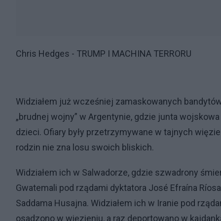
Chris Hedges - TRUMP I MACHINA TERRORU
Widziałem już wcześniej zamaskowanych bandytów, k
„brudnej wojny” w Argentynie, gdzie junta wojskowa 
dzieci. Ofiary były przetrzymywane w tajnych więzie
rodzin nie zna losu swoich bliskich.
Widziałem ich w Salwadorze, gdzie szwadrony śmier
Gwatemali pod rządami dyktatora José Efraína Ríosa
Saddama Husajna. Widziałem ich w Iranie pod rządam
osadzono w więzieniu, a raz deportowano w kajdanka