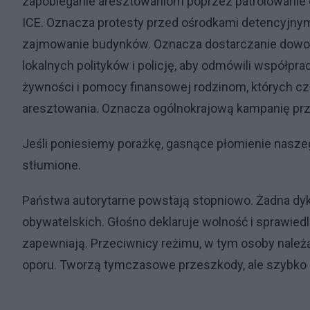
zapobieganie aresztowaniom poprzez patrolowanie dz
ICE. Oznacza protesty przed ośrodkami detencyjnymi.
zajmowanie budynków. Oznacza dostarczanie dowodó
lokalnych polityków i policję, aby odmówili współpr
żywności i pomocy finansowej rodzinom, których cz
aresztowania. Oznacza ogólnokrajową kampanię pr
Jeśli poniesiemy porażkę, gasnące płomienie nasz
stłumione.
Państwa autorytarne powstają stopniowo. Żadna dyk
obywatelskich. Głośno deklaruje wolność i sprawiedli
zapewniają. Przeciwnicy reżimu, w tym osoby nale
oporu. Tworzą tymczasowe przeszkody, ale szybko z