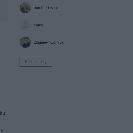
Jan Filip Libicki
catrw
Zbigniew Kuźmiuk
Napisz notkę
aku
ch