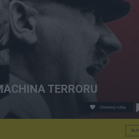
I MACHINA TERRORU
Obserwuj notkę
BLO