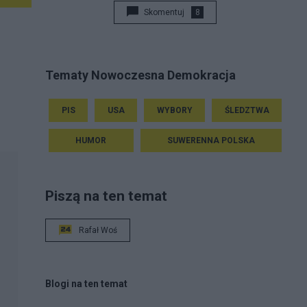
przepowiedział" /W. Churchill /
Skomentuj
8
Tematy Nowoczesna Demokracja
PIS
USA
WYBORY
ŚLEDZTWA
HUMOR
SUWERENNA POLSKA
Piszą na ten temat
Rafał Woś
Blogi na ten temat