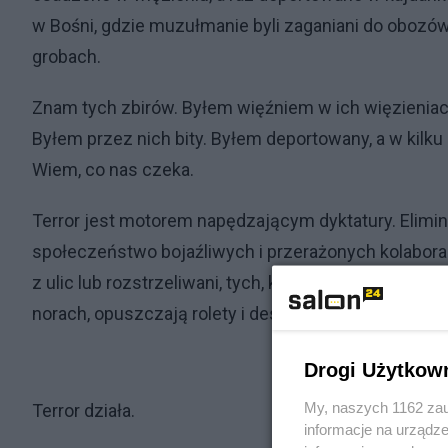
w Bośni, gdzie muzułmanie byli zaganiani do obozó
grobach.
Znam tych zbirów. Byłem więźniem w ich więzieniac
Byłem przez nich bity. Byłem deportowany, a w kilk
Wiem, co nas czeka.
Terror jest motorem napędzającym dyktatury. Elimi
społeczeństwo bojaźliwych i przerażonych kolaboran
z ulic lub rozstrzeliwani, tych, którzy donoszą, aby
norach, opuszczają rolety i desperacko modlą się, 
Drogi Użytkow
My, naszych 1162 zau
Terror działa.
informacje na urządze