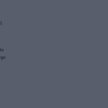
j
to
ego