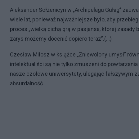
Aleksander Sołżenicyn w „Archipelagu Gułag” zauważa
wiele lat, ponieważ najważniejsze było, aby przebie
proces „wielką cichą grą w pasjansa, której zasady 
zarys możemy docenić dopiero teraz”.(...)
Czesław Miłosz w książce „Zniewolony umysł” równie
intelektualiści są nie tylko zmuszeni do powtarzania 
nasze czołowe uniwersytety, ulegając fałszywym z
absurdalność.