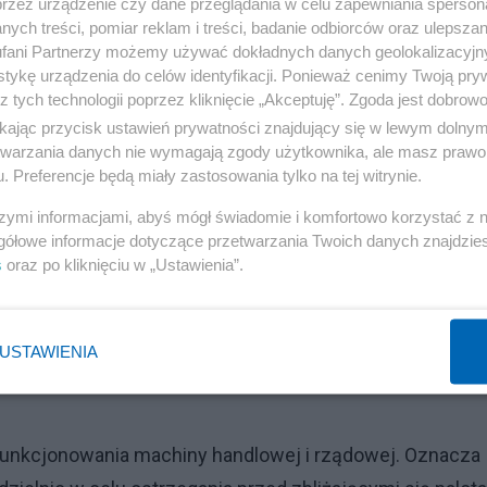
przez urządzenie czy dane przeglądania w celu zapewniania sperson
ają protesty. Media nadal mogą dokumentować okrucieńs
ych treści, pomiar reklam i treści, badanie odbiorców oraz ulepszan
eapolis 7 stycznia przez agenta Imigracyjnego i Celne
fani Partnerzy możemy używać dokładnych danych geolokalizacyjn
tykę urządzenia do celów identyfikacji. Ponieważ cenimy Twoją pry
ię zamykają. Odkąd Trump rozpoczął swoją kampanię
z tych technologii poprzez kliknięcie „Akceptuję”. Zgoda jest dobro
0 osób i zatrzymało prawie 69 000 innych, a także brało
ikając przycisk ustawień prywatności znajdujący się w lewym dolny
ach.
etwarzania danych nie wymagają zgody użytkownika, ale masz prawo 
. Preferencje będą miały zastosowania tylko na tej witrynie.
szymi informacjami, abyś mógł świadomie i komfortowo korzystać z
gółowe informacje dotyczące przetwarzania Twoich danych znajdzi
s
oraz po kliknięciu w „Ustawienia”.
Reklama
USTAWIENIA
lnych, ale także praw ekonomicznych, społecznych i
 funkcjonowania machiny handlowej i rządowej. Oznacza