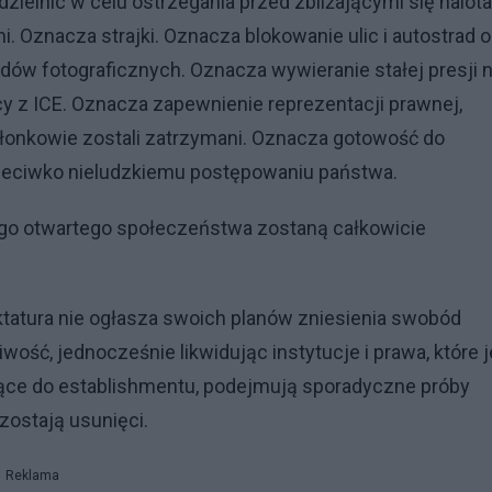
ielnic w celu ostrzegania przed zbliżającymi się nalot
 Oznacza strajki. Oznacza blokowanie ulic i autostrad o
w fotograficznych. Oznacza wywieranie stałej presji 
acy z ICE. Oznacza zapewnienie reprezentacji prawnej,
łonkowie zostali zatrzymani. Oznacza gotowość do
zeciwko nieludzkiemu postępowaniu państwa.
ego otwartego społeczeństwa zostaną całkowicie
tatura nie ogłasza swoich planów zniesienia swobód
wość, jednocześnie likwidując instytucje i prawa, które j
żące do establishmentu, podejmują sporadyczne próby
ostają usunięci.
Reklama