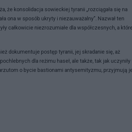
, że konsolidacja sowieckiej tyranii „rozciągała się na
gała ona w sposób ukryty i niezauważalny”. Nazwał ten
były całkowicie niezrozumiałe dla współczesnych, a które
ż dokumentuje postęp tyranii, jej skradanie się, aż
pochlebnych dla reżimu haseł, ale także, tak jak uczyniły 
arzutom o bycie bastionami antysemityzmu, przyjmują j