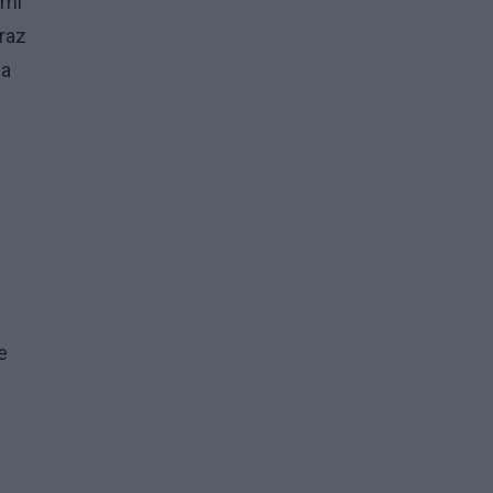
ami
raz
na
e