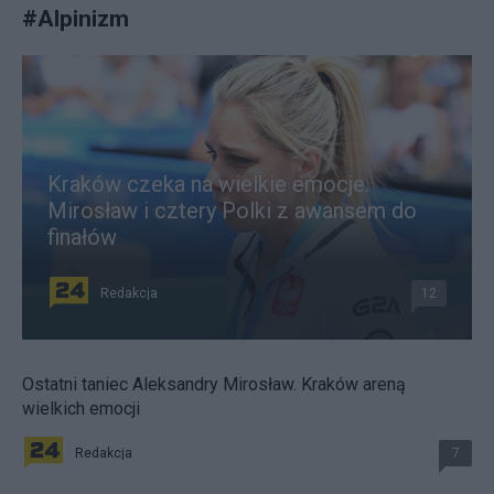
#
Alpinizm
Kraków czeka na wielkie emocje.
Mirosław i cztery Polki z awansem do
finałów
Redakcja
12
Ostatni taniec Aleksandry Mirosław. Kraków areną
wielkich emocji
Redakcja
7