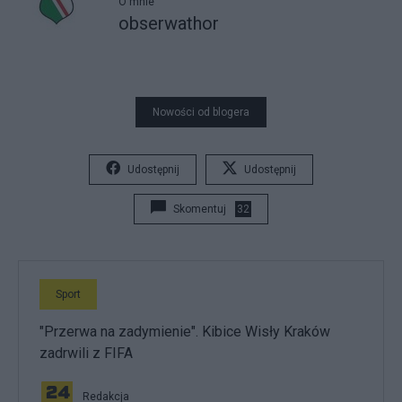
O mnie
obserwathor
Nowości od blogera
Udostępnij
Udostępnij
Skomentuj
32
Sport
"Przerwa na zadymienie". Kibice Wisły Kraków
zadrwili z FIFA
Redakcja