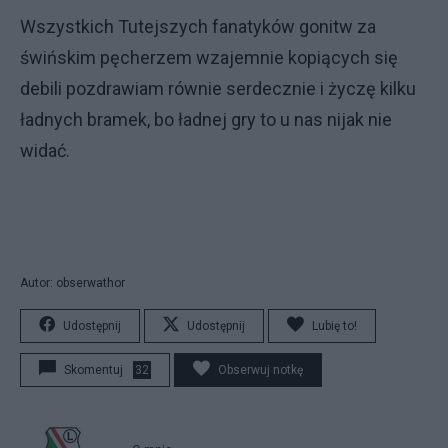
Wszystkich Tutejszych fanatyków gonitw za
świńskim pęcherzem wzajemnie kopiących się
debili pozdrawiam równie serdecznie i życzę kilku
ładnych bramek, bo ładnej gry to u nas nijak nie
widać.
Autor: obserwathor
Udostępnij
Udostępnij
Lubię to!
Skomentuj
32
Obserwuj notkę