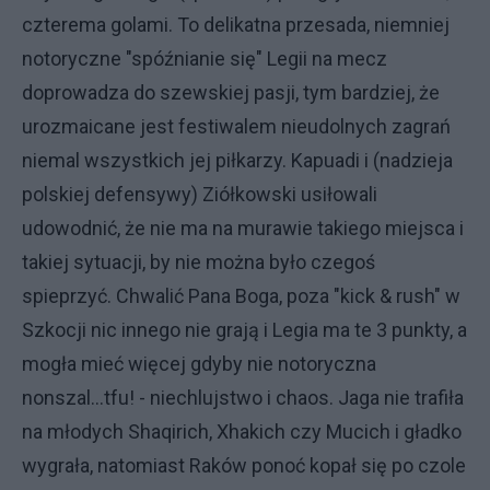
czterema golami. To delikatna przesada, niemniej
notoryczne "spóźnianie się" Legii na mecz
doprowadza do szewskiej pasji, tym bardziej, że
urozmaicane jest festiwalem nieudolnych zagrań
niemal wszystkich jej piłkarzy. Kapuadi i (nadzieja
polskiej defensywy) Ziółkowski usiłowali
udowodnić, że nie ma na murawie takiego miejsca i
takiej sytuacji, by nie można było czegoś
spieprzyć. Chwalić Pana Boga, poza "kick & rush" w
Szkocji nic innego nie grają i Legia ma te 3 punkty, a
mogła mieć więcej gdyby nie notoryczna
nonszal...tfu! - niechlujstwo i chaos. Jaga nie trafiła
na młodych Shaqirich, Xhakich czy Mucich i gładko
wygrała, natomiast Raków ponoć kopał się po czole