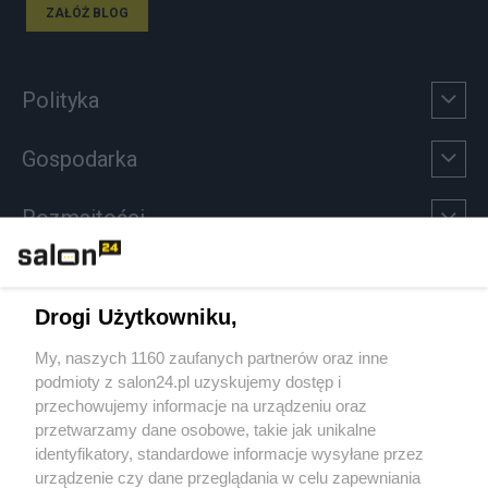
ZAŁÓŻ BLOG
Polityka
Gospodarka
Rozmaitości
Technologie
Drogi Użytkowniku,
Sport
My, naszych 1160 zaufanych partnerów oraz inne
podmioty z salon24.pl uzyskujemy dostęp i
Społeczeństwo
przechowujemy informacje na urządzeniu oraz
przetwarzamy dane osobowe, takie jak unikalne
Kultura
identyfikatory, standardowe informacje wysyłane przez
urządzenie czy dane przeglądania w celu zapewniania