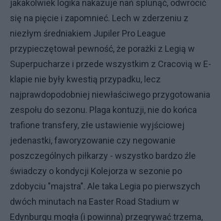
jakakolwiek logika nakazuje nań splunąć, odwrócić
się na pięcie i zapomnieć. Lech w zderzeniu z
niezłym średniakiem Jupiler Pro League
przypieczętował pewność, że porażki z Legią w
Superpucharze i przede wszystkim z Cracovią w E-
klapie nie były kwestią przypadku, lecz
najprawdopodobniej niewłaściwego przygotowania
zespołu do sezonu. Plaga kontuzji, nie do końca
trafione transfery, złe ustawienie wyjściowej
jedenastki, faworyzowanie czy negowanie
poszczególnych piłkarzy - wszystko bardzo źle
świadczy o kondycji Kolejorza w sezonie po
zdobyciu "majstra". Ale taka Legia po pierwszych
dwóch minutach na Easter Road Stadium w
Edynburgu mogła (i powinna) przegrywać trzema,