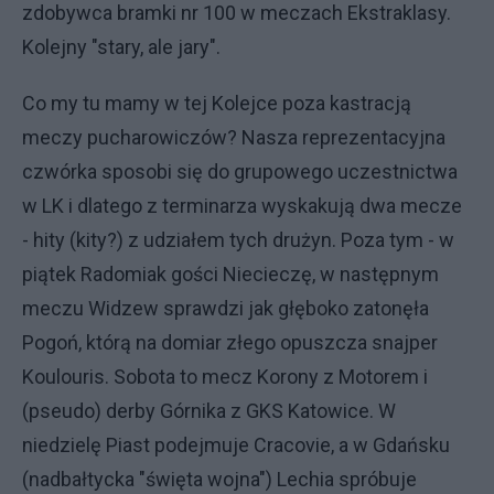
zdobywca bramki nr 100 w meczach Ekstraklasy.
Kolejny "stary, ale jary".
Co my tu mamy w tej Kolejce poza kastracją
meczy pucharowiczów? Nasza reprezentacyjna
czwórka sposobi się do grupowego uczestnictwa
w LK i dlatego z terminarza wyskakują dwa mecze
- hity (kity?) z udziałem tych drużyn. Poza tym - w
piątek Radomiak gości Niecieczę, w następnym
meczu Widzew sprawdzi jak głęboko zatonęła
Pogoń, którą na domiar złego opuszcza snajper
Koulouris. Sobota to mecz Korony z Motorem i
(pseudo) derby Górnika z GKS Katowice. W
niedzielę Piast podejmuje Cracovie, a w Gdańsku
(nadbałtycka "święta wojna") Lechia spróbuje