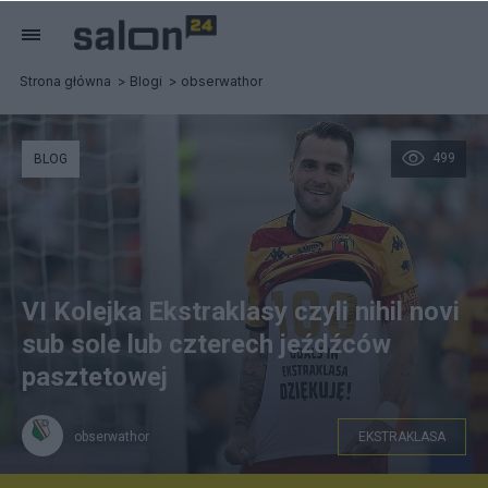
Strona główna
Blogi
obserwathor
499
BLOG
VI Kolejka Ekstraklasy czyli nihil novi
sub sole lub czterech jeźdźców
pasztetowej
obserwathor
EKSTRAKLASA
Fot: PAP