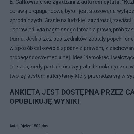
E. Całkowicie się zgadzam z autorem cytatu.
"Rozl
oprawą propagandową było i jest stosowane wyłączni
zbrodniczych. Granie na ludzkiej zazdrości, zawiści 
usprawiedliwia nagminnego łamania prawa, prób zast
tłumu. Jeśli przez poprzedników zostały popełnione
w sposób całkowicie zgodny z prawem, z zachowani
propagandowo-medialnej. Idea "demokracji walczącej
opisana, kiedy partia która wygrała demokratyczne 
tworzy system autorytarny który przeradza się w sys
ANKIETA JEST DOSTĘPNA PRZEZ CA
OPUBLIKUJĘ WYNIKI.
Autor: Ojciec 1500 plus