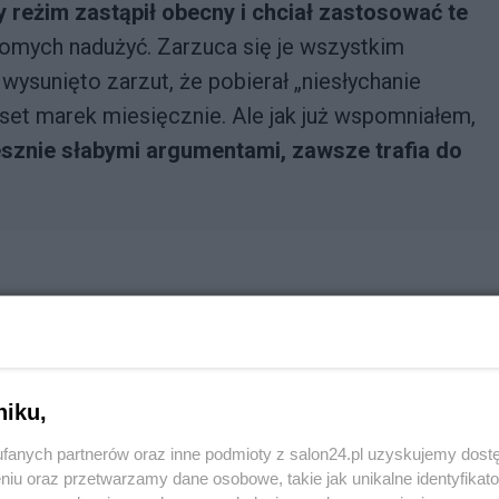
y reżim zastąpił obecny i chciał zastosować te
omych nadużyć. Zarzuca się je wszystkim
 wysunięto zarzut, że pobierał „niesłychanie
et marek miesięcznie. Ale jak już wspomniałem,
esznie słabymi argumentami, zawsze trafia do
niku,
fanych partnerów oraz inne podmioty z salon24.pl uzyskujemy dost
niu oraz przetwarzamy dane osobowe, takie jak unikalne identyfikat