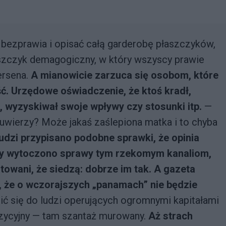
.
 bezprawia i opisać całą garderobę płaszczyków,
łaszczyk demagogiczny, w który wszyscy prawie
ersena.
A mianowicie zarzuca się osobom, które
ść. Urzędowe oświadczenie, że ktoś kradł,
, wyzyskiwał swoje wpływy czy stosunki itp.
—
 uwierzy? Może jakaś zaślepiona matka i to chyba
ludzi przypisano podobne sprawki, że opinia
czy wytoczono sprawy tym rzekomym kanaliom,
towani, że siedzą: dobrze im tak. A gazeta
i, że o wczorajszych „panamach” nie będzie
ić się do ludzi operujących ogromnymi kapitałami
ozycyjny — tam szantaż murowany.
Aż strach