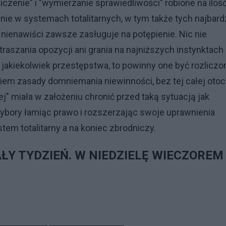
iczenie" i "wymierzanie sprawiedliwości" robione na iloś
e w systemach totalitarnych, w tym także tych najbard
i nienawiści zawsze zasługuje na potępienie. Nic nie
raszania opozycji ani grania na najniższych instynktach
 jakiekolwiek przestępstwa, to powinny one być rozliczo
em zasady domniemania niewinności, bez tej całej otoc
" miała w założeniu chronić przed taką sytuacją jak
wybory łamiąc prawo i rozszerzając swoje uprawnienia
tem totalitarny a na koniec zbrodniczy.
ŁY TYDZIEŃ. W NIEDZIELĘ WIECZOREM