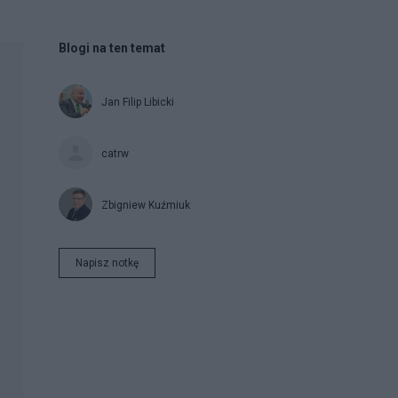
Blogi na ten temat
Jan Filip Libicki
catrw
Zbigniew Kuźmiuk
Napisz notkę