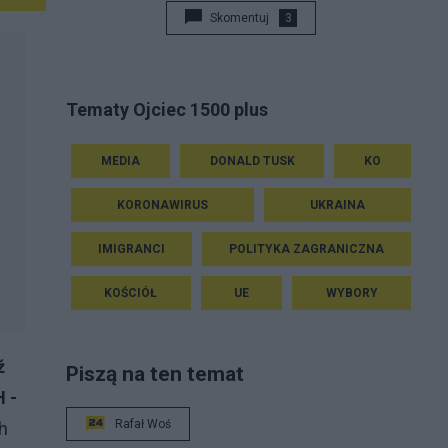
Skomentuj
3
Tematy Ojciec 1500 plus
MEDIA
DONALD TUSK
KO
KORONAWIRUS
UKRAINA
IMIGRANCI
POLITYKA ZAGRANICZNA
KOŚCIÓŁ
UE
WYBORY
ź
Piszą na ten temat
 -
Rafał Woś
h