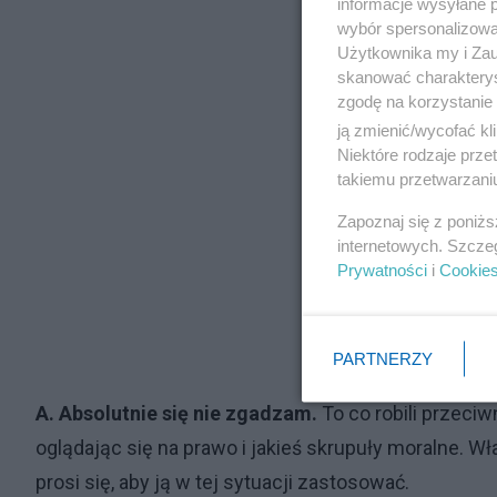
informacje wysyłane 
wybór spersonalizowan
Użytkownika my i Zau
skanować charakterys
zgodę na korzystanie 
ją zmienić/wycofać kl
Niektóre rodzaje prz
takiemu przetwarzaniu
Zapoznaj się z poniż
internetowych. Szcze
Prywatności
i
Cookie
PARTNERZY
A. Absolutnie się nie zgadzam.
To co robili przeciw
oglądając się na prawo i jakieś skrupuły moralne. W
prosi się, aby ją w tej sytuacji zastosować.