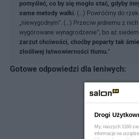
pomyśleć, co by się mogło stać, gdyby inn
same metody walki.
(...) Powróćmy do rzek
„niewygodnym”. (...) Przeciw jednemu z nich
wygórowane wynagrodzenie”, bo aż siedems
zarzut chciwości, choćby poparty tak śmi
złośliwej łatwowierności tłumu.
"
Gotowe odpowiedzi dla leniwych:
Drogi Użytkow
My, naszych 1160 zau
informacje na urządze