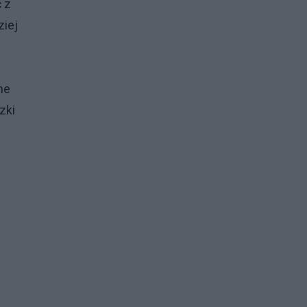
ć z
ziej
ne
zki