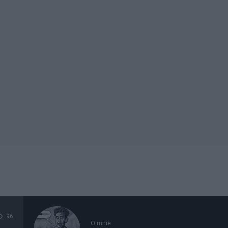
96
O mnie