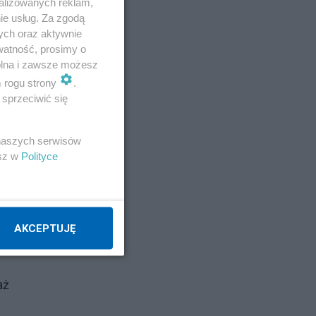
alizowanych reklam,
ie usług. Za zgodą
ych oraz aktywnie
watność, prosimy o
wolna i zawsze możesz
m rogu strony
.
sprzeciwić się
 naszych serwisów
esz w
Polityce
AKCEPTUJĘ
aż