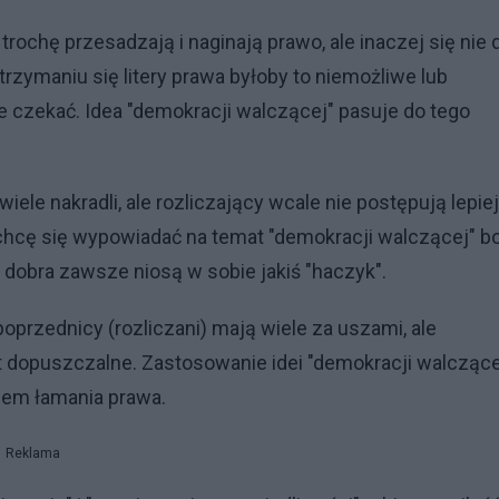
rochę przesadzają i naginają prawo, ale inaczej się nie 
trzymaniu się litery prawa byłoby to niemożliwe lub
le czekać. Idea "demokracji walczącej" pasuje do tego
iele nakradli, ale rozliczający wcale nie postępują lepiej
e chcę się wypowiadać na temat "demokracji walczącej" bo
 dobra zawsze niosą w sobie jakiś "haczyk".
przednicy (rozliczani) mają wiele za uszami, ale
st dopuszczalne. Zastosowanie idei "demokracji walczące
iem łamania prawa.
Reklama