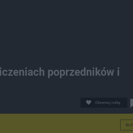
liczeniach poprzedników i
Obserwuj notkę
BLO