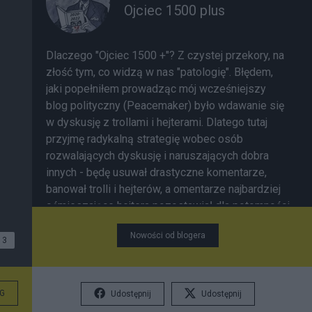
Ojciec 1500 plus
Dlaczego "Ojciec 1500 +"? Z czystej przekory, na
złość tym, co widzą w nas "patologię". Błędem,
jaki popełniłem prowadząc mój wcześniejszy
blog polityczny (Peacemaker) było wdawanie się
w dyskusję z trollami i hejterami. Dlatego tutaj
przyjmę radykalną strategię wobec osób
rozwalających dyskusję i naruszających dobra
innych - będę usuwał drastyczne komentarze,
banował trolli i hejterów, a omentarze najbardziej
ośmieszające hejtera pozostawiał dla potomności
ku przestrodze (o nile nie naruszają prawa i dóbr
Nowości od blogera
osobistych. Jeśli chcecie mnie tu wkręcać w
3
swoją spiralę nienawiści, to odpuśćcie sobie. "I
got a peaceful easy feeling" jak to śpiewała moja
ulubiona grupa The Eagles i nie mam zamiaru tego
G
Udostępnij
Udostępnij
popsuć ani zmieniać.