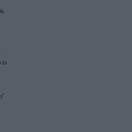
da.
.
 to
j"