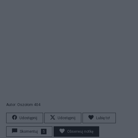
Autor: Oszołom 404
Udostępnij
Udostępnij
Lubię to!
Skomentuj
5
Obserwuj notkę