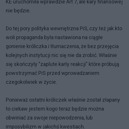
KE uruchomiła wprawdzie Art 7, ale kary finansowej
nie będzie.
Do tej pory polityka wewnętrzna PiS, czy też jak kto
woli propaganda była nastawiona na ciągłe
gonienie króliczka i tłumaczenia, że bez przejęcia
kolejnych instytucji nic się nie da zrobić. Właśnie
się skończyły "zaplute karły reakcji" które próbują
powstrzymać PiS przed wprowadzaniem
czegokolwiek w życie.
Ponieważ ostatni króliczek właśnie został złapany
to ciekaw jestem kogo teraz będzie można
obwiniać za swoje niepowodzenia, lub
imposybilizm w jakichś kwestiach.