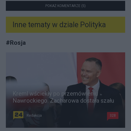
POKAŻ KOMENTARZE (5)
Inne tematy w dziale
Polityka
#
Rosja
Kreml wściekły po przemówieniu
Nawrockiego. Zacharowa dostała szału
Redakcja
328