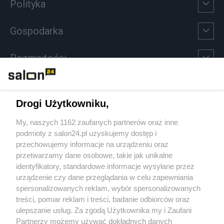
Polityka
Gospodarka
Rozmaitości
Technologie
Drogi Użytkowniku,
Sport
My, naszych 1162 zaufanych partnerów oraz inne
podmioty z salon24.pl uzyskujemy dostęp i
Społeczeństwo
przechowujemy informacje na urządzeniu oraz
przetwarzamy dane osobowe, takie jak unikalne
Kultura
identyfikatory, standardowe informacje wysyłane przez
urządzenie czy dane przeglądania w celu zapewniania
spersonalizowanych reklam, wybór spersonalizowanych
treści, pomiar reklam i treści, badanie odbiorców oraz
ulepszanie usług. Za zgodą Użytkownika my i Zaufani
X
Facebook
Instagram
Youtube
Partnerzy możemy używać dokładnych danych