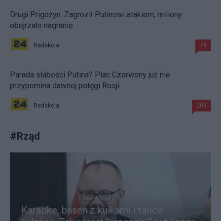
Drugi Prigożyn. Zagroził Putinowi atakiem, miliony
obejrzało nagranie
Redakcja
78
Parada słabości Putina? Plac Czerwony już nie
przypomina dawnej potęgi Rosji
Redakcja
206
#
Rząd
Karaoke, basen z kulkami i tańce