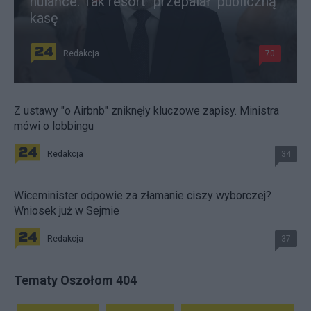
hulańce. Tak resort "przepalał" publiczną
kasę
Redakcja
70
Z ustawy "o Airbnb" zniknęły kluczowe zapisy. Ministra
mówi o lobbingu
Redakcja
34
Wiceminister odpowie za złamanie ciszy wyborczej?
Wniosek już w Sejmie
Redakcja
37
Tematy Oszołom 404