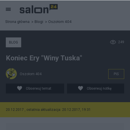
Strona główna
Blogi
Oszołom 404
249
BLOG
Koniec Ery "Winy Tuska"
Oszołom 404
PIS
Obserwuj temat
Obserwuj notkę
20.12.2017 , ostatnia aktualizacja: 20.12.2017, 19:31