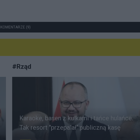
 KOMENTARZE (9)
#
Rząd
Karaoke, basen z kulkami i tańce hulańce.
Tak resort "przepalał" publiczną kasę