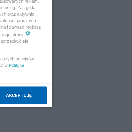
alizowanych reklam,
ie usług. Za zgodą
ych oraz aktywnie
watność, prosimy o
wolna i zawsze możesz
m rogu strony
.
sprzeciwić się
 naszych serwisów
esz w
Polityce
AKCEPTUJĘ