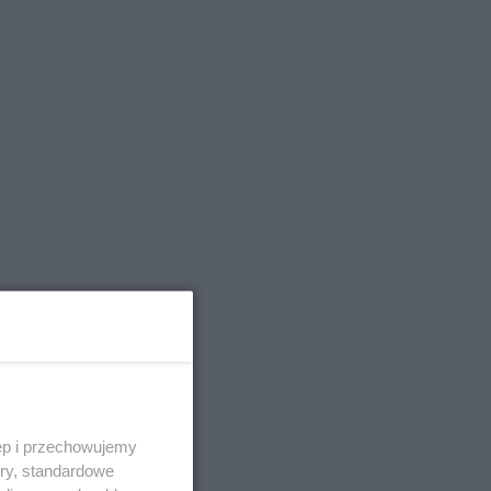
,
ęp i przechowujemy
ory, standardowe