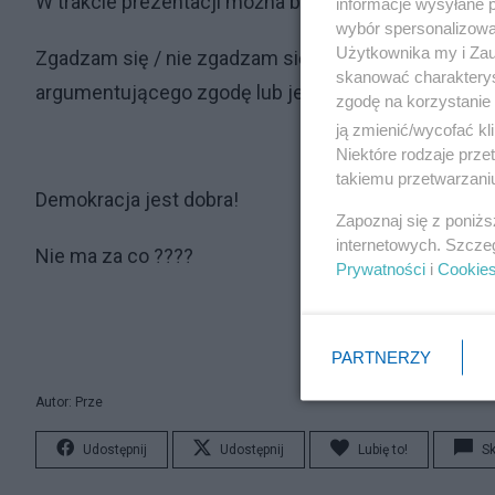
W trakcie prezentacji można by prowadzić sms-owy
informacje wysyłane 
wybór spersonalizowan
Użytkownika my i Zau
Zgadzam się / nie zgadzam się – a punkt pojawiałby
skanować charakterys
argumentującego zgodę lub jej brak – każda taka 
zgodę na korzystanie 
ją zmienić/wycofać kl
Niektóre rodzaje prz
takiemu przetwarzaniu
Demokracja jest dobra!
Zapoznaj się z poniż
internetowych. Szcze
Nie ma za co ????
Prywatności
i
Cookie
PARTNERZY
Autor: Prze
Udostępnij
Udostępnij
Lubię to!
S