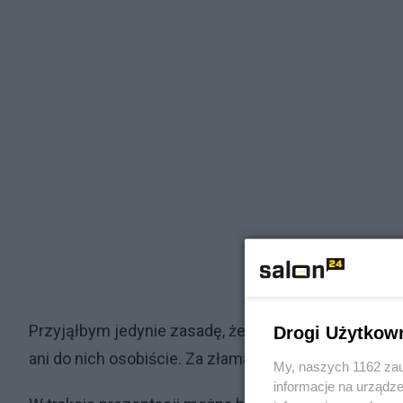
Przyjąłbym jedynie zasadę, że nie należy w tych w
Drogi Użytkow
ani do nich osobiście. Za złamanie zasady – czerwo
My, naszych 1162 zau
informacje na urządze