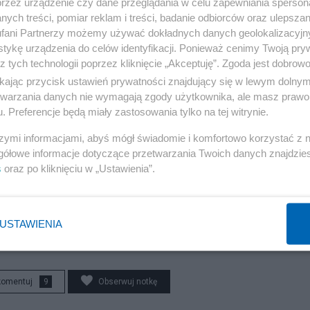
 sondaż.
przez urządzenie czy dane przeglądania w celu zapewniania sperson
ych treści, pomiar reklam i treści, badanie odbiorców oraz ulepszan
fani Partnerzy możemy używać dokładnych danych geolokalizacyjn
 się pod warunkiem przesłania jednego zdania
tykę urządzenia do celów identyfikacji. Ponieważ cenimy Twoją pry
wiadomość byłaby przekazywana kandydatowi.
z tych technologii poprzez kliknięcie „Akceptuję”. Zgoda jest dobro
ikając przycisk ustawień prywatności znajdujący się w lewym dolny
Reklama
etwarzania danych nie wymagają zgody użytkownika, ale masz prawo 
. Preferencje będą miały zastosowania tylko na tej witrynie.
szymi informacjami, abyś mógł świadomie i komfortowo korzystać z
gółowe informacje dotyczące przetwarzania Twoich danych znajdzi
s
oraz po kliknięciu w „Ustawienia”.
USTAWIENIA
komentuj
9
Obserwuj notkę