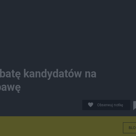
ebatę kandydatów na
bawę
Obserwuj notkę
BLO