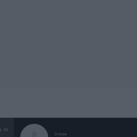
90
O mnie