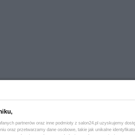
ypowiedziach odnosić się do programów kontrkandydatów
niku,
na kartka od nadawcy widoczna na ekranie.
fanych partnerów oraz inne podmioty z salon24.pl uzyskujemy dost
niu oraz przetwarzamy dane osobowe, takie jak unikalne identyfikat