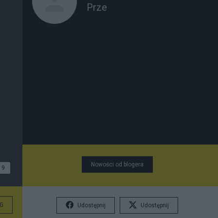
Prze
Nowości od blogera
9
G
Udostępnij
Udostępnij