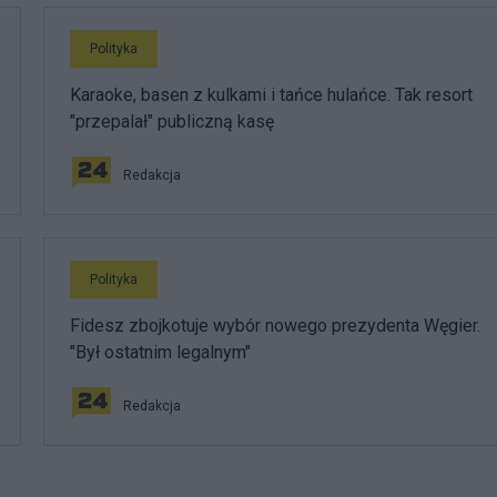
Polityka
Karaoke, basen z kulkami i tańce hulańce. Tak resort
"przepalał" publiczną kasę
Redakcja
Polityka
Fidesz zbojkotuje wybór nowego prezydenta Węgier.
"Był ostatnim legalnym"
Redakcja