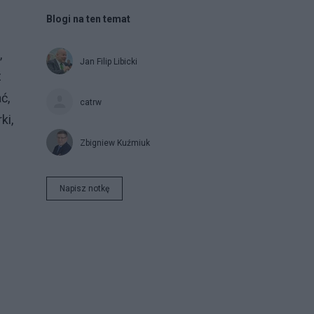
Blogi na ten temat
,
Jan Filip Libicki
z
ć,
catrw
ki,
Zbigniew Kuźmiuk
Napisz notkę