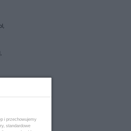
l,
,
ęp i przechowujemy
ory, standardowe