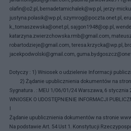
olafin@o2.pl, bernadetamichalek@wp.pl, jerzy-mick
justyna.polasik@wp.pl, szymrog@poczta.onet.pl, e
k_tomaszewska@onet.pl, sajgon1948@op.pl, wende
katarzyna.zwierzchowska.rmb@gmail.com, mateus
robartodzieje@gmail.com, teresa.krzycka@wp.pl, 
jacekpodwolski@gmail.com, guma.bydgoszcz@onet.pl
Dotyczy : 1) Wniosek o udzielenie Informacji public
2) Żądanie upublicznienia dokumentów na stronie
Sygnatura . : MEU 1/06/01/24 Warszawa, 6 stycznia
WNIOSEK O UDOSTĘPNIENIE INFORMACJI PUBLICZ
I
Żądanie upublicznienia dokumentów na stronie www 
Na podstawie Art. 54 Ust 1. Konstytucji Rzeczypospoli