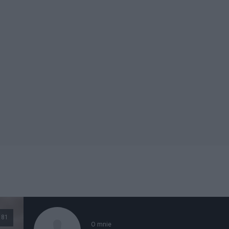
181
O mnie