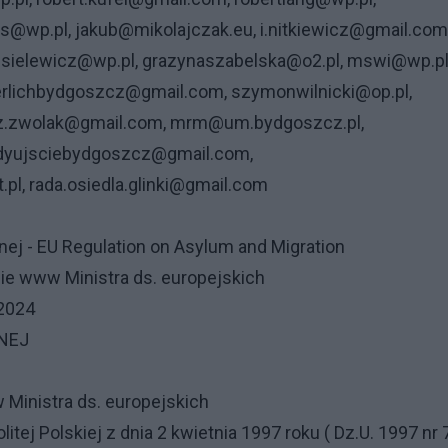
us@wp.pl, jakub@mikolajczak.eu, i.nitkiewicz@gmail.com
rusielewicz@wp.pl, grazynaszabelska@o2.pl, mswi@wp.pl
rlichbydgoszcz@gmail.com, szymonwilnicki@op.pl,
z.zwolak@gmail.com, mrm@um.bydgoszcz.pl,
brdyujsciebydgoszcz@gmail.com,
, rada.osiedla.glinki@gmail.com
znej - EU Regulation on Asylum and Migration
 www Ministra ds. europejskich
 2024
NEJ
Ministra ds. europejskich
tej Polskiej z dnia 2 kwietnia 1997 roku ( Dz.U. 1997 nr 