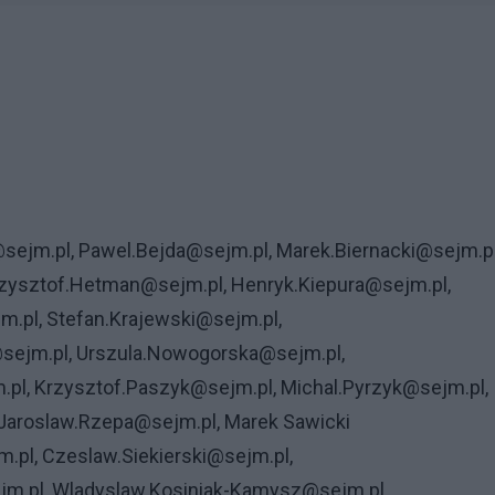
sejm.pl, Pawel.Bejda@sejm.pl, Marek.Biernacki@sejm.pl
rzysztof.Hetman@sejm.pl, Henryk.Kiepura@sejm.pl,
m.pl, Stefan.Krajewski@sejm.pl,
sejm.pl, Urszula.Nowogorska@sejm.pl,
.pl, Krzysztof.Paszyk@sejm.pl, Michal.Pyrzyk@sejm.pl,
Jaroslaw.Rzepa@sejm.pl, Marek Sawicki
pl, Czeslaw.Siekierski@sejm.pl,
m.pl, Wladyslaw.Kosiniak-Kamysz@sejm.pl,