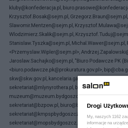
kluby@konfederacja.pl, biuro.prasowe@konfederacja
Krzysztof.Bosak@sejm.pl, Grzegorz.Braun@sejm.pl, 
Slawomir.Mentzen@sejm.pl, Krzysztof.Mulawa@sejm.
Wlodzimierz.Skalik@sejm.pl, Krzysztof.Tuduj@sejm
Stanislaw.Tyszka@sejm.pl, Michal.Wawer@sejm.pl, 
<Przemyslaw.Wipler@sejm.pl>, Andrzej.Zapalowski@
Jaroslaw.Sachajko@sejm.pl, "Biuro Podawcze PK (B
<biuro.podawcze.pk@prokuratura.gov.pl>, bip@cba.g
skw@skw.gov.pl, kancelaria.gabinetkgp@policja.gov.
sekretariat@mlynyrothera.pl, bwa@galeriabwa.bydgo
muzeum@muzeum.bydgoszcz.pl, biuro@teatrkameraln
sekretariat@bzpow.pl, biuro@bbfo.bydgoszcz.pl, bc
Drogi Użytkow
sekretariat@kmpspbydgoszcz.pl, sekretariat@mpg
My, naszych 1162 zau
sekretariat@mopsbydgoszcz.pl, sekretariat@pinbbyd
informacje na urządze