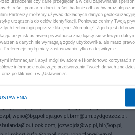
przez urządzenie czy dane przeglądania w celu zapewniania sperson
.bydgoszcz.pl, zpo.bydgoszcz@op.pl,
ych treści, pomiar reklam i treści, badanie odbiorców oraz ulepszan
zzmbyd@wp.pl, ksmarz@kmpspbydgoszcz.pl,
fani Partnerzy możemy używać dokładnych danych geolokalizacyjn
tykę urządzenia do celów identyfikacji. Ponieważ cenimy Twoją pry
pbydgoszcz.pl, pdaniel@kmpspbydgoszcz.pl,
z tych technologii poprzez kliknięcie „Akceptuję”. Zgoda jest dobro
@kmpspbydgoszcz.pl, dsenkowska@kmpspbydgoszcz.p
ikając przycisk ustawień prywatności znajdujący się w lewym dolny
, sekretariat-komendanta@bg.policja.gov.pl, sekretariat-
etwarzania danych nie wymagają zgody użytkownika, ale masz prawo 
. Preferencje będą miały zastosowania tylko na tej witrynie.
g.policja.gov.pl, opp@bg.policja.gov.pl,
 laboratorium@bg.policja.gov.pl, pg@bg.policja.gov.pl,
szymi informacjami, abyś mógł świadomie i komfortowo korzystać z
gółowe informacje dotyczące przetwarzania Twoich danych znajdzi
l, wrd-kwp@bg.policja.gov.pl, konwojowy@bg.policja.gov.
s
oraz po kliknięciu w „Ustawienia”.
l, naczelnik-wkon@bg.policja.gov.pl, bhp@bg.policja.gov.
holog@bg.policja.gov.pl, finanse@bg.policja.gov.pl,
r@bg.policja.gov.pl, informatyka@bg.policja.gov.pl,
USTAWIENIA
p@bg.policja.gov.pl, rzecznik@bg.policja.gov.pl,
gov.pl, wpiio@bg.policja.gov.pl, brm@um.bydgoszcz.pl,
.bulanda@outlook.com, jczwojda@wp.pl, blr@op.pl,
pl, robert.kufel@gmail.com, robertlang@wp.pl,