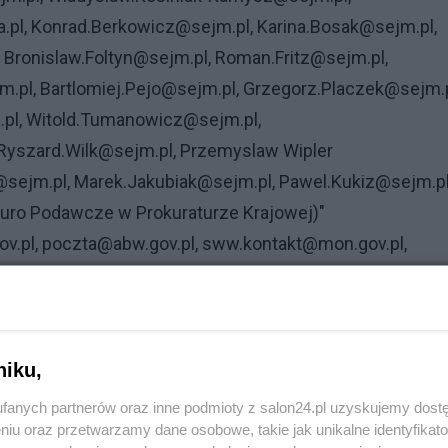
.pl, Konrad.Berkowicz@sejm.pl, Karina.Bosak@sejm.pl,
Bronislaw.Foltyn@sejm.pl, Roman.Fritz@sejm.pl,
pl, Bartlomiej.Pejo@sejm.pl, Grzegorz.Placzek@sejm.p
.pl, Witold.Tumanowicz@sejm.pl,
Ryszard.Wilk@sejm.pl, Przemyslaw Wipler
sejm.pl, Marek.Jakubiak@sejm.pl, Pawel.Kukiz@sejm.pl
iuro Podawcze w Prokuraturze Krajowej)"
ov.pl, poczta@abw.gov.pl, sww.kontakt@mon.gov.pl,
pl, kontakt@kprm.gov.pl, kontakt@mswia.gov.pl,
szcz.pl, sekretariat@mck-bydgoszcz.pl,
y.com, tp@teatrpolski.pl, borpa@poczta.onet.pl,
i@visitbydgoszcz.pl, sekretariat@bcsbydgoszcz.pl,
niku,
.bydgoszcz.pl, mpu@mpu.bydgoszcz.pl,
fanych partnerów oraz inne podmioty z salon24.pl uzyskujemy dost
goszcz.pl, sekretariat@pup.bydgoszcz.pl,
niu oraz przetwarzamy dane osobowe, takie jak unikalne identyfikat