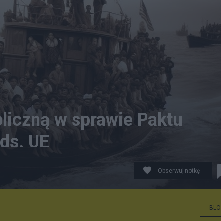
liczną w sprawie Paktu
 ds. UE
Obserwuj notkę
BLO