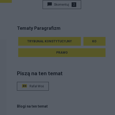
Skomentuj
2
Tematy Paragrafizm
TRYBUNAŁ KONSTYTUCYJNY
KO
PRAWO
Piszą na ten temat
Rafał Woś
Blogi na ten temat