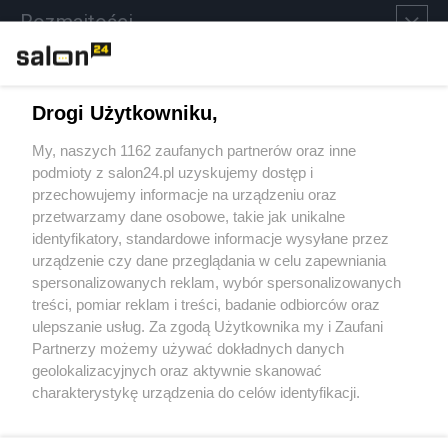
Rozmaitości
Technologie
Drogi Użytkowniku,
Sport
My, naszych 1162 zaufanych partnerów oraz inne
podmioty z salon24.pl uzyskujemy dostęp i
Społeczeństwo
przechowujemy informacje na urządzeniu oraz
przetwarzamy dane osobowe, takie jak unikalne
Kultura
identyfikatory, standardowe informacje wysyłane przez
urządzenie czy dane przeglądania w celu zapewniania
spersonalizowanych reklam, wybór spersonalizowanych
treści, pomiar reklam i treści, badanie odbiorców oraz
ulepszanie usług. Za zgodą Użytkownika my i Zaufani
X
Facebook
Instagram
Youtube
Partnerzy możemy używać dokładnych danych
geolokalizacyjnych oraz aktywnie skanować
charakterystykę urządzenia do celów identyfikacji.
Web Content Media sp. z o. o. © 2022
Ponieważ cenimy Twoją prywatność, prosimy o zgodę na
korzystanie z tych technologii poprzez kliknięcie