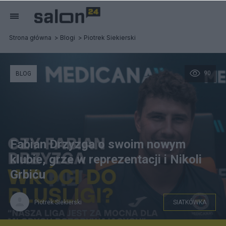
Strona główna
Blogi
Piotrek Siekierski
90
BLOG
Fabian Drzyzga o swoim nowym
klubie, grze w reprezentacji i Nikoli
Grbiću
Piotrek Siekierski
SIATKÓWKA