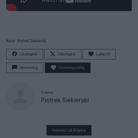
Autor: Piotrek Siekierski
Udostępnij
Udostępnij
Lubię to!
Skomentuj
Obserwuj notkę
O mnie
Piotrek Siekierski
Nowości od blogera