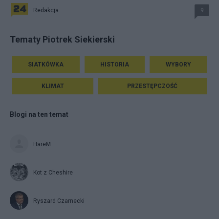
Redakcja
9
Tematy Piotrek Siekierski
SIATKÓWKA
HISTORIA
WYBORY
KLIMAT
PRZESTĘPCZOŚĆ
Blogi na ten temat
HareM
Kot z Cheshire
Ryszard Czarnecki