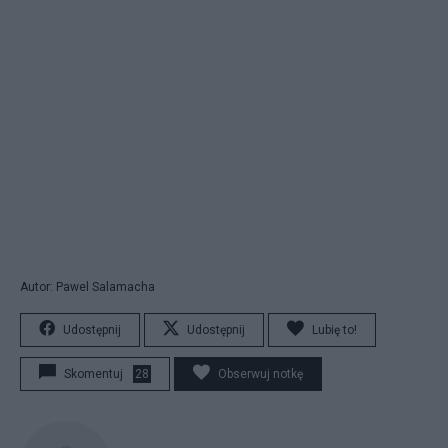
Autor: Pawel Salamacha
Udostępnij
Udostępnij
Lubię to!
Skomentuj
28
Obserwuj notkę