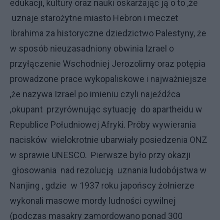
edukacji, kultury oraz nauki oskarżając ją o to ,że
uznaje starożytne miasto Hebron i meczet
Ibrahima za historyczne dziedzictwo Palestyny, że
w sposób nieuzasadniony obwinia Izrael o
przyłączenie Wschodniej Jerozolimy oraz potępia
prowadzone prace wykopaliskowe i najważniejsze
,że nazywa Izrael po imieniu czyli najeźdźca
,okupant przyrównując sytuację do apartheidu w
Republice Południowej Afryki. Próby wywierania
nacisków wielokrotnie ubarwiały posiedzenia ONZ
w sprawie UNESCO. Pierwsze było przy okazji
głosowania nad rezolucją uznania ludobójstwa w
Nanjing , gdzie w 1937 roku japońscy żołnierze
wykonali masowe mordy ludności cywilnej
(podczas masakry zamordowano ponad 300