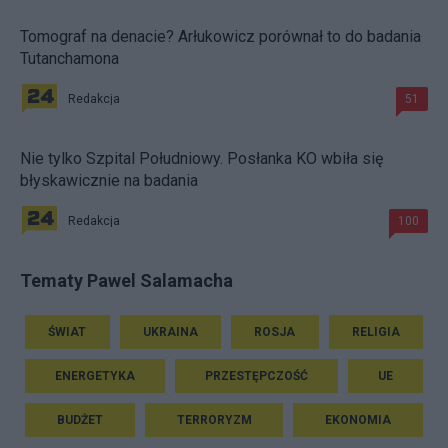
Tomograf na denacie? Arłukowicz porównał to do badania
Tutanchamona
Redakcja
51
Nie tylko Szpital Południowy. Posłanka KO wbiła się
błyskawicznie na badania
Redakcja
100
Tematy Pawel Salamacha
ŚWIAT
UKRAINA
ROSJA
RELIGIA
ENERGETYKA
PRZESTĘPCZOŚĆ
UE
BUDŻET
TERRORYZM
EKONOMIA