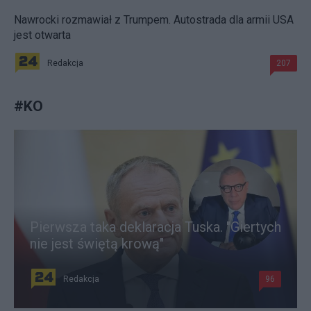
Nawrocki rozmawiał z Trumpem. Autostrada dla armii USA
jest otwarta
Redakcja
207
#
KO
Pierwsza taka deklaracja Tuska. "Giertych
nie jest świętą krową"
Redakcja
96