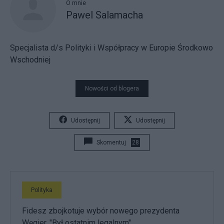
O mnie
Pawel Salamacha
Specjalista d/s Polityki i Współpracy w Europie Środkowo
Wschodniej
Nowości od blogera
Udostępnij
Udostępnij
Skomentuj
28
Polityka
Fidesz zbojkotuje wybór nowego prezydenta
Węgier. "Był ostatnim legalnym"