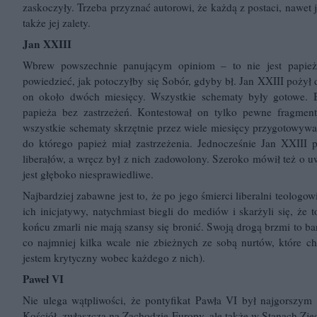
zaskoczyły. Trzeba przyznać autorowi, że każdą z postaci, nawet 
także jej zalety.
Jan XXIII
Wbrew powszechnie panującym opiniom – to nie jest papież,
powiedzieć, jak potoczyłby się Sobór, gdyby bł. Jan XXIII pożył 
on około dwóch miesięcy. Wszystkie schematy były gotowe. B
papieża bez zastrzeżeń. Kontestował on tylko pewne fragmenty 
wszystkie schematy skrzętnie przez wiele miesięcy przygotowywane
do którego papież miał zastrzeżenia. Jednocześnie Jan XXIII 
liberałów, a wręcz był z nich zadowolony. Szeroko mówił też o uw
jest głęboko niesprawiedliwe.
Najbardziej zabawne jest to, że po jego śmierci liberalni teolog
ich inicjatywy, natychmiast biegli do mediów i skarżyli się, że 
końcu zmarli nie mają szansy się bronić. Swoją drogą brzmi to b
co najmniej kilka wcale nie zbieżnych ze sobą nurtów, które c
jestem krytyczny wobec każdego z nich).
Paweł VI
Nie ulega wątpliwości, że pontyfikat Pawła VI był najgorszym
Kościół, zwłaszcza na Zachodzie Europy, ale także w Stanach Zj