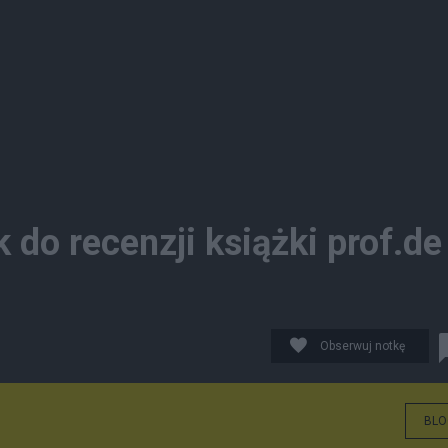
 do recenzji książki prof.de
Obserwuj notkę
BLO