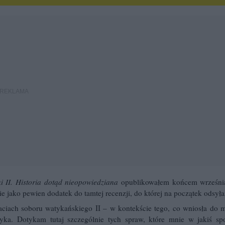
 II. Historia dotąd nieopowiedziana
opublikowałem końcem wrześni
ynie jako pewien dodatek do tamtej recenzji, do której na początek odsył
taciach soboru watykańskiego II – w kontekście tego, co wniosła do m
ryka. Dotykam tutaj szczególnie tych spraw, które mnie w jakiś sp