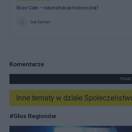
Boże Ciało – rekonstrukcja historyczna?
brat Damian
Komentarze
POKAŻ
Inne tematy w dziale
Społeczeństw
#
Głos Regionów