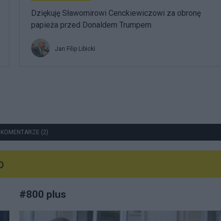
Dziękuję Sławomirowi Cenckiewiczowi za obronę
papieża przed Donaldem Trumpem
Jan Filip Libicki
 KOMENTARZE (2)
o
#
800 plus