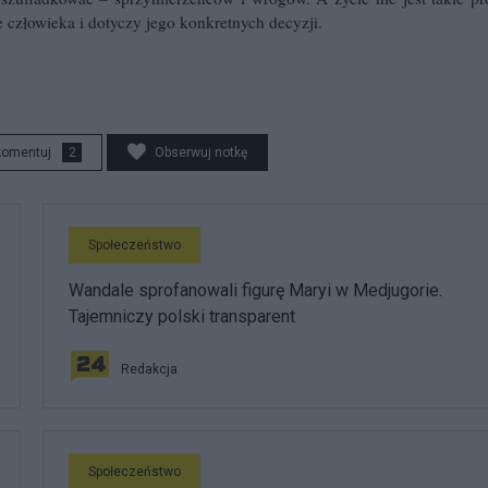
człowieka i dotyczy jego konkretnych decyzji.
komentuj
2
Obserwuj notkę
Społeczeństwo
Wandale sprofanowali figurę Maryi w Medjugorie.
Tajemniczy polski transparent
Redakcja
Społeczeństwo