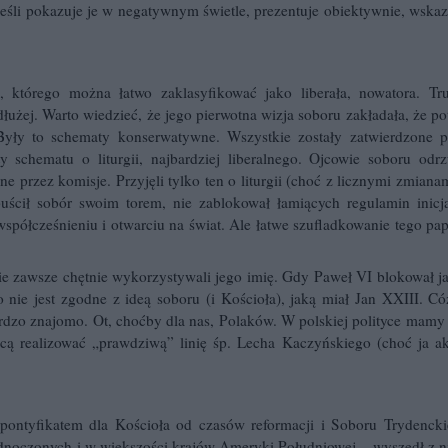
jeśli pokazuje je w negatywnym świetle, prezentuje obiektywnie, wska
 którego można łatwo zaklasyfikować jako liberała, nowatora. Tr
dłużej. Warto wiedzieć, że jego pierwotna wizja soboru zakładała, że p
yły to schematy konserwatywne. Wszystkie zostały zatwierdzone p
schematu o liturgii, najbardziej liberalnego. Ojcowie soboru odrzu
 przez komisje. Przyjęli tylko ten o liturgii (choć z licznymi zmiana
puścił sobór swoim torem, nie zablokował łamiących regulamin inicj
spółcześnieniu i otwarciu na świat. Ale łatwe szufladkowanie tego pa
owie zawsze chętnie wykorzystywali jego imię. Gdy Paweł VI blokował j
to nie jest zgodne z ideą soboru (i Kościoła), jaką miał Jan XXIII. C
ardzo znajomo. Ot, choćby dla nas, Polaków. W polskiej polityce mamy 
hcą realizować „prawdziwą” linię śp. Lecha Kaczyńskiego (choć ja ak
 pontyfikatem dla Kościoła od czasów reformacji i Soboru Trydencki
ednoczonych i w większości krajów Ameryki Południowej – wyszedł z n