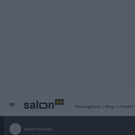
Strona główna
Blogi
Paweł P
Paweł Pomianek