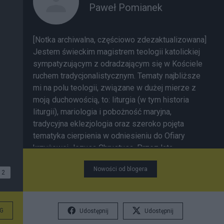
Paweł Pomianek
[Notka archiwalna, częściowo zdezaktualizowana]
Jestem świeckim magistrem teologii katolickiej
sympatyzującym z odradzającym się w Kościele
ruchem tradycjonalistycznym
. Tematy najbliższe
mi na polu teologii, związane w dużej mierze z
moją duchowością, to: liturgia (w tym historia
liturgii), mariologia i pobożność maryjna,
tradycyjna eklezjologia oraz szeroko pojęta
tematyka cierpienia w odniesieniu do Ofiary
krzyżowej Jezusa Chrystusa. Przez lata
zajmowałem się także relacją przesądów do
Nowości od blogera
wiary katolickiej. W życiu zawodowym zajmuję się
2
redakcją i korektą tekstów (jestem również
filologiem polskim) oraz pisaniem. Zapraszam na
stronę z poradami językowymi, którą wraz ze
G
Udostępnij
Udostępnij
współpracownikami prowadzę pod adresem