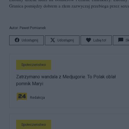
Granica pomiędzy dobrem a złem zazwyczaj przebiega przez serce 
Autor: Paweł Pomianek
Udostępnij
Udostępnij
Lubię to!
S
Społeczeństwo
Zatrzymano wandala z Medjugorie. To Polak oblał
pomnik Maryi
Redakcja
Społeczeństwo