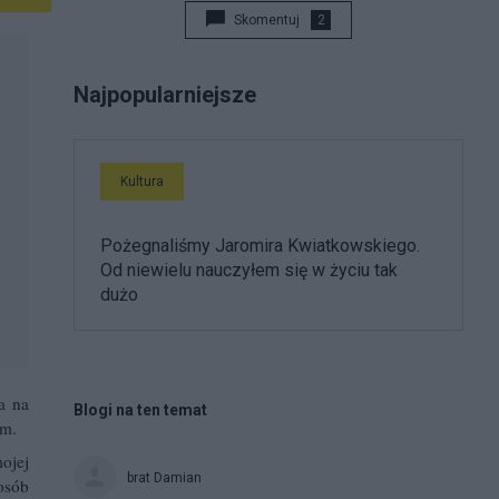
JęzykoweDylematy.pl
. Ponadto współpracujemy z
Skomentuj
2
serwisem
DziennikParafialny.pl
. Moje publikacje
można (było) odnaleźć w licznych portalach
Najpopularniejsze
internetowych oraz czasopismach.
Kultura
Pożegnaliśmy Jaromira Kwiatkowskiego.
Od niewielu nauczyłem się w życiu tak
dużo
a na
Blogi na ten temat
am.
ojej
brat Damian
osób