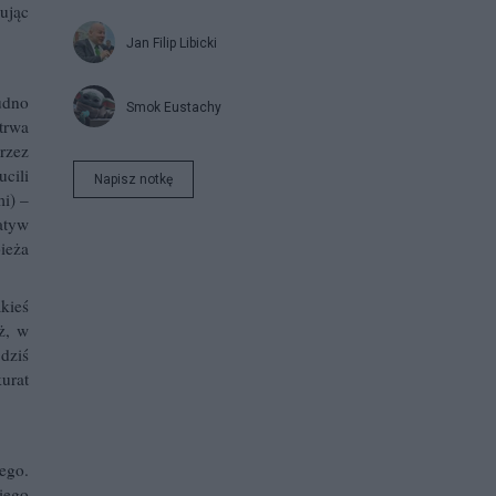
zując
Jan Filip Libicki
udno
Smok Eustachy
otrwa
rzez
cili
Napisz notkę
mi) –
atyw
pieża
akieś
óż, w
dziś
urat
ego.
iego