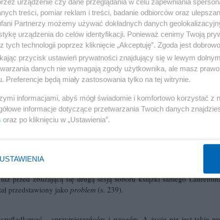
przez urządzenie czy dane przeglądania w celu zapewniania sperson
spes
– zresztą trzeba pamiętać, że w sprawach moralnych był on za
ych treści, pomiar reklam i treści, badanie odbiorców oraz ulepszan
fani Partnerzy możemy używać dokładnych danych geolokalizacyjn
tykę urządzenia do celów identyfikacji. Ponieważ cenimy Twoją pry
 spotkał mnie pewien zawód. Przez całe studia teologiczne zdecydow
z tych technologii poprzez kliknięcie „Akceptuję”. Zgoda jest dobro
e od o. Celestyna Napiórkowskiego. Generalnie obracałem się bardzo m
ikając przycisk ustawień prywatności znajdujący się w lewym dolny
picznej – Maryja typem Kościoła). Ale gdy dobrze poznałem i przyj
etwarzania danych nie wymagają zgody użytkownika, ale masz prawo 
o kroku – zrozumienie tej dawnej. I ważnym pomostem na tej drodz
. Preferencje będą miały zastosowania tylko na tej witrynie.
ka ks. Laurentina pt.
Matka Pana
. W stosunku do o. Napiórkowskiego
szymi informacjami, abyś mógł świadomie i komfortowo korzystać z
gółowe informacje dotyczące przetwarzania Twoich danych znajdzi
zmiany, jakie zaszły w mariologii (a które potem w dużej mierze wyco
s
oraz po kliknięciu w „Ustawienia”.
rentina, największego przedstawiciela „minimalistów”, który zasłużył
USTAWIENIA
uż przed zbliżającą się drugą sesją soboru książki samego Laurenti
tał przedstawiony jako
problem
(s. 239).
szufladkować – sprzymierzeńców i wrogów. A życie nie jest takie pro