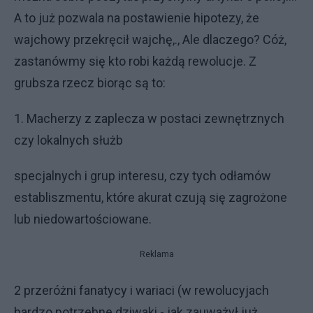
A to już pozwala na postawienie hipotezy, że
wajchowy przekręcił wajchę,., Ale dlaczego? Cóż,
zastanówmy się kto robi każdą rewolucje. Z
grubsza rzecz biorąc są to:
1. Macherzy z zaplecza w postaci zewnętrznych
czy lokalnych służb
specjalnych i grup interesu, czy tych odłamów
establiszmentu, które akurat czują się zagrożone
lub niedowartościowane.
Reklama
2 przeróżni fanatycy i wariaci (w rewolucyjach
bardzo potrzebne dziwaki - jak zauważył już