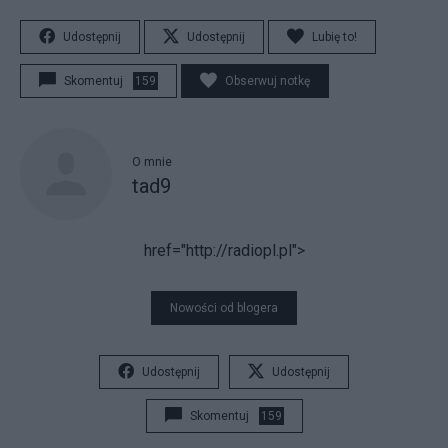
Udostępnij
Udostępnij
Lubię to!
Skomentuj
159
Obserwuj notkę
O mnie
tad9
href="http://radiopl.pl">
Nowości od blogera
Udostępnij
Udostępnij
Skomentuj
159