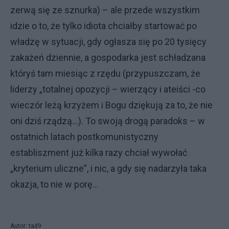
zerwą się ze sznurka) – ale przede wszystkim
idzie o to, że tylko idiota chciałby startować po
władzę w sytuacji, gdy ogłasza się po 20 tysięcy
zakażeń dziennie, a gospodarka jest schładzana
któryś tam miesiąc z rzędu (przypuszczam, że
liderzy „totalnej opozycji – wierzący i ateiści -co
wieczór leżą krzyżem i Bogu dziękują za to, że nie
oni dziś rządzą…). To swoją drogą paradoks – w
ostatnich latach postkomunistyczny
establiszment już kilka razy chciał wywołać
„kryterium uliczne”, i nic, a gdy się nadarzyła taka
okazja, to nie w porę…
Autor: tad9