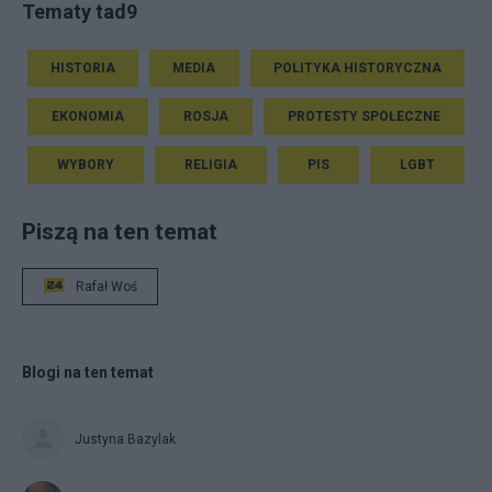
Tematy tad9
HISTORIA
MEDIA
POLITYKA HISTORYCZNA
EKONOMIA
ROSJA
PROTESTY SPOŁECZNE
WYBORY
RELIGIA
PIS
LGBT
Piszą na ten temat
Rafał Woś
Blogi na ten temat
Justyna Bazylak