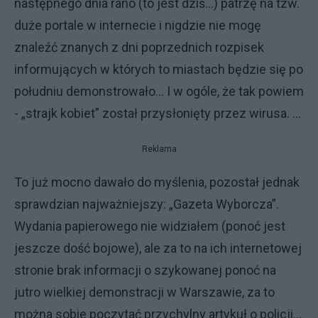
następnego dnia rano (to jest dziś…) patrzę na tzw.
duże portale w internecie i nigdzie nie mogę
znaleźć znanych z dni poprzednich rozpisek
informujących w których to miastach będzie się po
południu demonstrowało… I w ogóle, że tak powiem
- „strajk kobiet” został przysłonięty przez wirusa. ...
Reklama
To już mocno dawało do myślenia, pozostał jednak
sprawdzian najważniejszy: „Gazeta Wyborcza”.
Wydania papierowego nie widziałem (ponoć jest
jeszcze dość bojowe), ale za to na ich internetowej
stronie brak informacji o szykowanej ponoć na
jutro wielkiej demonstracji w Warszawie, za to
można sobie poczytać przychylny artykuł o policji…