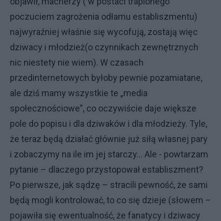
objawił, macherzy ( w postaci trapionego
poczuciem zagrożenia odłamu establiszmentu)
najwyraźniej właśnie się wycofują, zostają więc
dziwacy i młodzież(o czynnikach zewnętrznych
nic niestety nie wiem). W czasach
przedinternetowych byłoby pewnie pozamiatane,
ale dziś mamy wszystkie te „media
społecznościowe”, co oczywiście daje większe
pole do popisu i dla dziwaków i dla młodzieży. Tyle,
że teraz będą działać głównie już siłą własnej pary
i zobaczymy na ile im jej starczy… Ale - powtarzam
pytanie – dlaczego przystopował establiszment?
Po pierwsze, jak sądzę – stracili pewność, że sami
będą mogli kontrolować, to co się dzieje (słowem –
pojawiła się ewentualność, że fanatycy i dziwacy