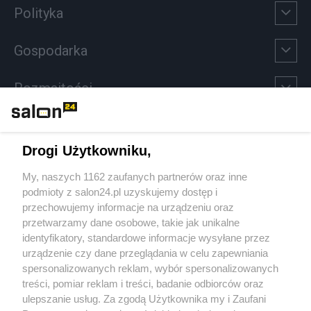
Polityka
Gospodarka
Rozmaitości
Technologie
Drogi Użytkowniku,
Sport
My, naszych 1162 zaufanych partnerów oraz inne
podmioty z salon24.pl uzyskujemy dostęp i
Społeczeństwo
przechowujemy informacje na urządzeniu oraz
przetwarzamy dane osobowe, takie jak unikalne
Kultura
identyfikatory, standardowe informacje wysyłane przez
urządzenie czy dane przeglądania w celu zapewniania
spersonalizowanych reklam, wybór spersonalizowanych
treści, pomiar reklam i treści, badanie odbiorców oraz
ulepszanie usług. Za zgodą Użytkownika my i Zaufani
X
Facebook
Instagram
Youtube