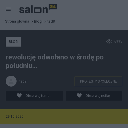
Strona główna
Blogi
tad9
6995
BLOG
rewolucję odwołano w środę po
południu...
tad9
PROTESTY SPOŁECZNE
Obserwuj temat
Obserwuj notkę
29.10.2020