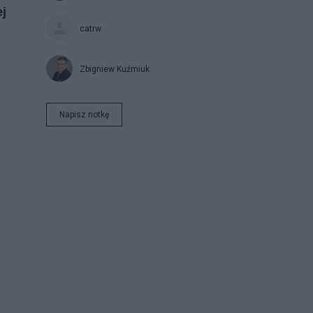
j
catrw
Zbigniew Kuźmiuk
Napisz notkę