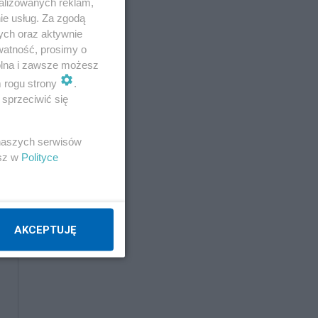
alizowanych reklam,
ie usług. Za zgodą
ych oraz aktywnie
e.
watność, prosimy o
wolna i zawsze możesz
m rogu strony
.
sprzeciwić się
 naszych serwisów
esz w
Polityce
AKCEPTUJĘ