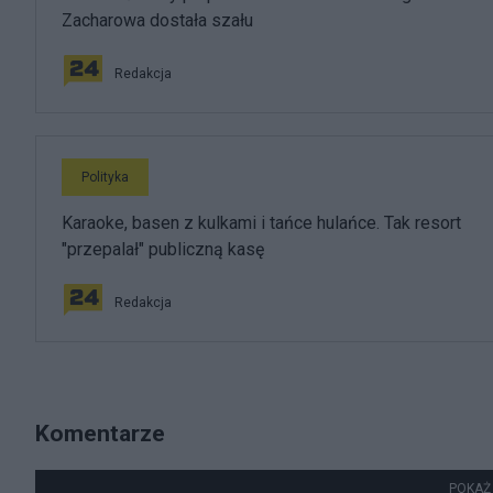
Zacharowa dostała szału
Redakcja
Polityka
Karaoke, basen z kulkami i tańce hulańce. Tak resort
"przepalał" publiczną kasę
Redakcja
Komentarze
POKAŻ