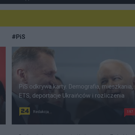
#
PiS
PiS odkrywa karty. Demografia, mieszkania,
ETS, deportacje Ukraińców i rozliczenia
Redakcja
197