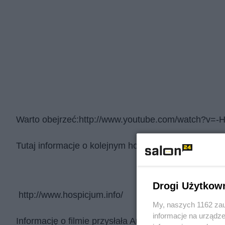
Warto obejrzeć:
http://www.youtube.com/watch?v=
Tutaj informacje o kolejnym hospicjum perinatalnym
Drogi Użytkow
http://www.hospicjum.info/
My, naszych 1162 zau
informacje na urządze
Informację o filmie przysłała Amy Kuebelbeck, założy