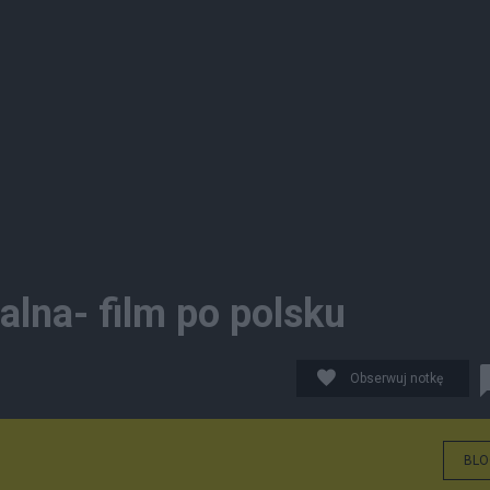
alna- film po polsku
Obserwuj notkę
BLO