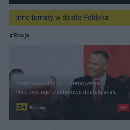
Inne tematy w dziale
Polityka
#
Rosja
Kreml wściekły po przemówieniu
Nawrockiego. Zacharowa dostała szału
Redakcja
329