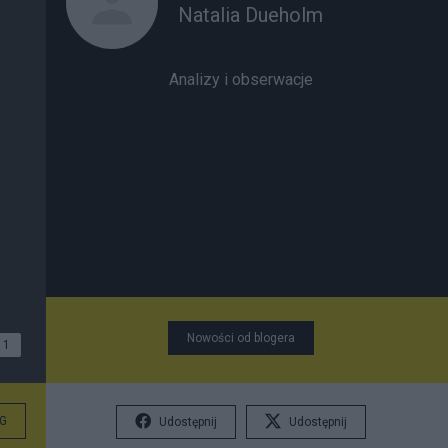
Natalia Dueholm
Analizy i obserwacje
Nowości od blogera
1
G
Udostępnij
Udostępnij