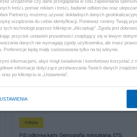
przez urządzenie czy dane przeglądania w celu zapewniania sperson
ych treści, pomiar reklam i treści, badanie odbiorców oraz ulepszan
fani Partnerzy możemy używać dokładnych danych geolokalizacyjn
 na temat perinatalnej opieki hospicyjnej na całym świeci
tykę urządzenia do celów identyfikacji. Ponieważ cenimy Twoją pry
z tych technologii poprzez kliknięcie „Akceptuję”. Zgoda jest dobro
ikając przycisk ustawień prywatności znajdujący się w lewym dolny
etwarzania danych nie wymagają zgody użytkownika, ale masz prawo 
. Preferencje będą miały zastosowania tylko na tej witrynie.
szymi informacjami, abyś mógł świadomie i komfortowo korzystać z
gółowe informacje dotyczące przetwarzania Twoich danych znajdzi
s
oraz po kliknięciu w „Ustawienia”.
komentuj
1
Obserwuj notkę
USTAWIENIA
Polityka
PiS odkrywa karty. Demografia, mieszkania, ETS,