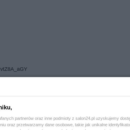
-HvtZ8A_aGY
 w Polsce:
Reklama
niku,
fanych partnerów oraz inne podmioty z salon24.pl uzyskujemy dost
niu oraz przetwarzamy dane osobowe, takie jak unikalne identyfikat
cielka strony: perinatalhospice.org (oraz