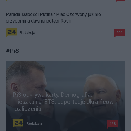
Parada słabości Putina? Plac Czerwony już nie
przypomina dawnej potęgi Rosji
Redakcja
206
#
PiS
PiS odkrywa karty. Demografia,
mieszkania, ETS, deportacje Ukraińców i
rozliczenia
Redakcja
198