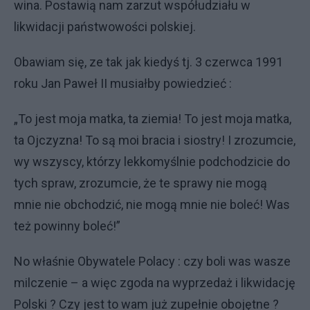
wina. Postawią nam zarzut współudziału w
likwidacji państwowości polskiej.
Obawiam się, ze tak jak kiedyś tj. 3 czerwca 1991
roku Jan Paweł II musiałby powiedzieć :
„To jest moja matka, ta ziemia! To jest moja matka,
ta Ojczyzna! To są moi bracia i siostry! I zrozumcie,
wy wszyscy, którzy lekkomyślnie podchodzicie do
tych spraw, zrozumcie, że te sprawy nie mogą
mnie nie obchodzić, nie mogą mnie nie boleć! Was
też powinny boleć!”
No właśnie Obywatele Polacy : czy boli was wasze
milczenie – a więc zgoda na wyprzedaż i likwidację
Polski ? Czy jest to wam już zupełnie obojętne ?