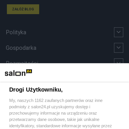
ZAŁÓŻ BLOG
Polityka
Gospodarka
Rozmaitości
Technologie
Drogi Użytkowniku,
Sport
My, naszych 1162 zaufanych partnerów oraz inne
podmioty z salon24.pl uzyskujemy dostęp i
Społeczeństwo
przechowujemy informacje na urządzeniu oraz
przetwarzamy dane osobowe, takie jak unikalne
Kultura
identyfikatory, standardowe informacje wysyłane przez