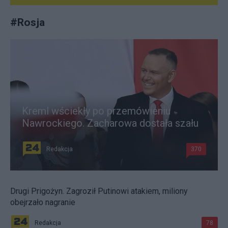
#
Rosja
Kreml wściekły po przemówieniu
Nawrockiego. Zacharowa dostała szału
Redakcja
370
Drugi Prigożyn. Zagroził Putinowi atakiem, miliony
obejrzało nagranie
Redakcja
78