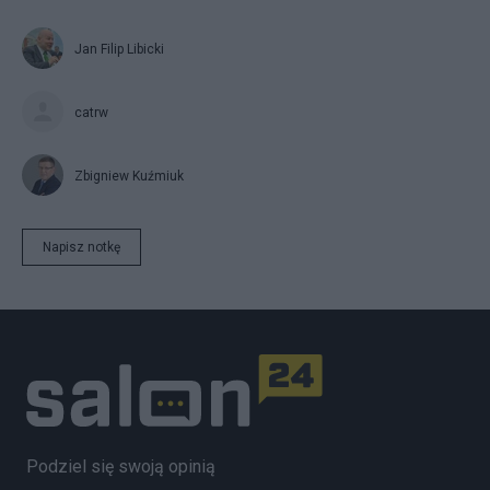
Jan Filip Libicki
catrw
Zbigniew Kuźmiuk
Napisz notkę
Podziel się swoją opinią