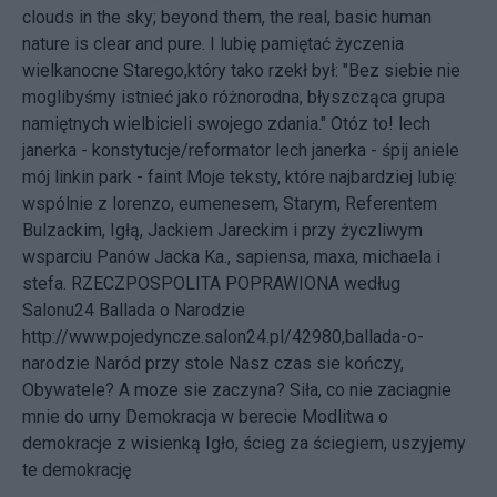
clouds in the sky; beyond them, the real, basic human
nature is clear and pure. I lubię pamiętać życzenia
wielkanocne Starego,który tako rzekł był: "Bez siebie nie
moglibyśmy istnieć jako różnorodna, błyszcząca grupa
namiętnych wielbicieli swojego zdania." Otóz to!
lech
janerka - konstytucje/reformator
lech janerka - śpij aniele
mój
linkin park - faint
Moje teksty, które najbardziej lubię:
wspólnie z lorenzo, eumenesem, Starym, Referentem
Bulzackim, Igłą, Jackiem Jareckim i przy życzliwym
wsparciu Panów Jacka Ka., sapiensa, maxa, michaela i
stefa.
RZECZPOSPOLITA POPRAWIONA według
Salonu24
Ballada o Narodzie
http://www.pojedyncze.salon24.pl/42980,ballada-o-
narodzie Naród przy stole Nasz czas sie kończy,
Obywatele? A moze sie zaczyna? Siła, co nie zaciagnie
mnie do urny Demokracja w berecie Modlitwa o
demokracje z wisienką Igło, ścieg za ściegiem, uszyjemy
te demokrację