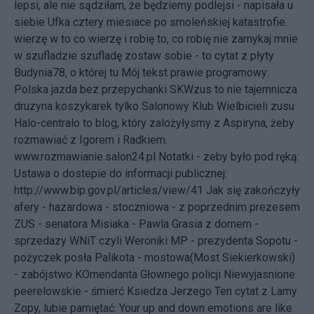
lepsi, ale nie sądziłam, że będziemy podlejsi - napisała u
siebie Ufka cztery miesiace po smoleńskiej katastrofie.
wierzę w to co wierzę i robię to, co robię nie zamykaj mnie
w szufladzie szufladę zostaw sobie - to cytat z płyty
Budynia78, o której
tu
Mój tekst prawie programowy:
Polska jazda bez przepychanki
SKWzus to nie tajemnicza
druzyna koszykarek tylko Salonowy Klub Wielbicieli zusu
Halo-centralo to blog, który zalożyłysmy z Aspiryna, żeby
rozmawiać z Igorem i Radkiem.
www.rozmawianie.salon24.pl Notatki - zeby było pod ręką:
Ustawa o dostepie do informacji publicznej:
http://www.bip.gov.pl/articles/view/41
Jak się zakończyły
afery - hazardowa - stoczniowa - z poprzednim prezesem
ZUS - senatora Misiaka - Pawla Grasia z domem -
sprzedazy WNiT czyli Weroniki MP - prezydenta Sopotu -
pożyczek posła Palikota - mostowa(Most Siekierkowski)
- zabójstwo KOmendanta Głownego policji Niewyjasnione
peerelowskie - śmierć Ksiedza Jerzego Ten cytat z Lamy
Zopy, lubie pamiętać: Your up and down emotions are like