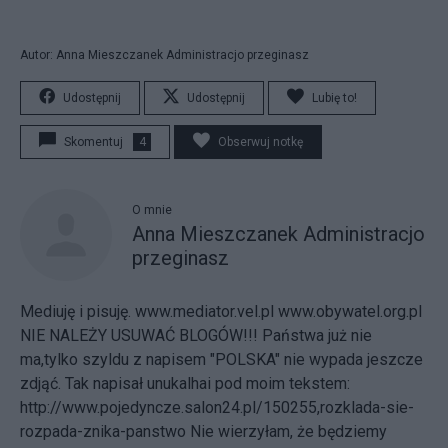
Autor: Anna Mieszczanek Administracjo przeginasz
Udostępnij
Udostępnij
Lubię to!
Skomentuj
4
Obserwuj notkę
O mnie
Anna Mieszczanek Administracjo
przeginasz
Mediuję i pisuję. www.mediator.vel.pl www.obywatel.org.pl
NIE NALEŻY USUWAĆ BLOGÓW!!! Państwa już nie
ma,tylko szyldu z napisem "POLSKA" nie wypada jeszcze
zdjąć. Tak napisał unukalhai pod moim tekstem:
http://www.pojedyncze.salon24.pl/150255,rozklada-sie-
rozpada-znika-panstwo Nie wierzyłam, że będziemy