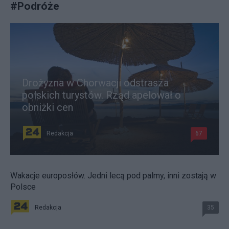
#
Podróże
Drożyzna w Chorwacji odstrasza
polskich turystów. Rząd apelował o
obniżki cen
Redakcja
67
Wakacje europosłów. Jedni lecą pod palmy, inni zostają w
Polsce
Redakcja
35