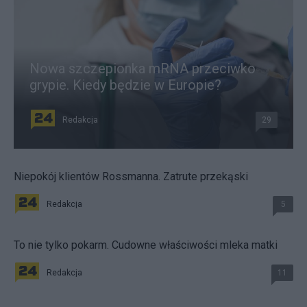
Nowa szczepionka mRNA przeciwko
grypie. Kiedy będzie w Europie?
Redakcja
29
Niepokój klientów Rossmanna. Zatrute przekąski
Redakcja
5
To nie tylko pokarm. Cudowne właściwości mleka matki
Redakcja
11