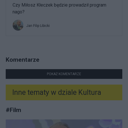
Czy Miłosz Kłeczek będzie prowadził program
nago?
Jan Filip Libicki
Komentarze
POKAŻ KOMENTARZE
Inne tematy w dziale
Kultura
#
Film