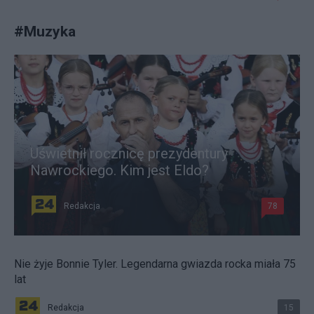
#
Muzyka
Uświetnił rocznicę prezydentury
Nawrockiego. Kim jest Eldo?
Redakcja
78
Nie żyje Bonnie Tyler. Legendarna gwiazda rocka miała 75
lat
Redakcja
15