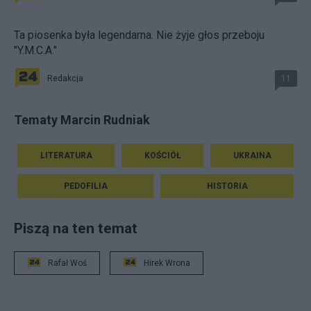
Ta piosenka była legendarna. Nie żyje głos przeboju
"Y.M.C.A."
Redakcja
11
Tematy Marcin Rudniak
LITERATURA
KOŚCIÓŁ
UKRAINA
PEDOFILIA
HISTORIA
Piszą na ten temat
Rafał Woś
Hirek Wrona