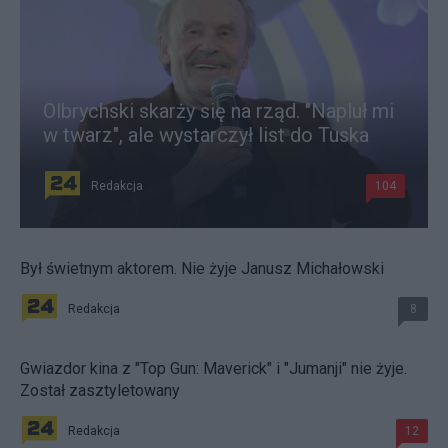
Olbrychski skarży się na rząd. "Napluł mi
w twarz", ale wystarczył list do Tuska
Redakcja
104
Był świetnym aktorem. Nie żyje Janusz Michałowski
Redakcja
8
Gwiazdor kina z "Top Gun: Maverick" i "Jumanji" nie żyje.
Został zasztyletowany
Redakcja
12