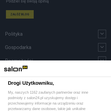
Podziel się swoją opinią
ZAŁÓŻ BLOG
Polityka
Gospodarka
Rozmaitości
Technologie
Drogi Użytkowniku,
Sport
My, naszych 1162 zaufanych partnerów oraz inne
podmioty z salon24.pl uzyskujemy dostęp i
Społeczeństwo
przechowujemy informacje na urządzeniu oraz
przetwarzamy dane osobowe, takie jak unikalne