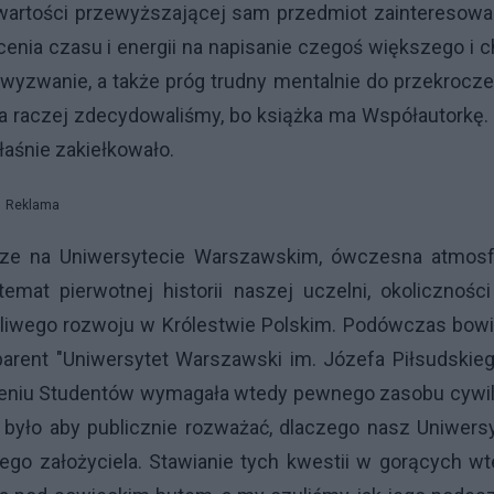
wartości przewyższającej sam przedmiot zainteresowa
nia czasu i energii na napisanie czegoś większego i 
wyzwanie, a także próg trudny mentalnie do przekrocze
a raczej zdecydowaliśmy, bo książka ma Współautorkę. 
właśnie zakiełkowało.
Reklama
cze na Uniwersytecie Warszawskim, ówczesna atmosf
temat pierwotnej historii naszej uczelni, okoliczności
kotliwego rozwoju w Królestwie Polskim. Podówczas bo
arent "Uniwersytet Warszawski im. Józefa Piłsudskieg
zeniu Studentów wymagała wtedy pewnego zasobu cywil
j było aby publicznie rozważać, dlaczego nasz Uniwers
jego założyciela. Stawianie tych kwestii w gorących w