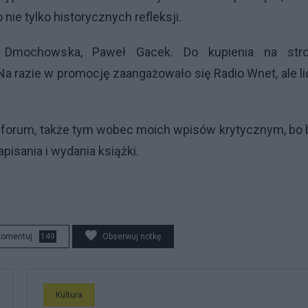
 nie tylko historycznych refleksji.
a Dmochowska, Paweł Gacek. Do kupienia na stro
 Na razie w promocję zaangażowało się Radio Wnet, ale l
 forum, także tym wobec moich wpisów krytycznym, bo 
pisania i wydania książki.
komentuj
149
Obserwuj notkę
Kultura