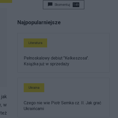
Skomentuj
149
Najpopularniejsze
Literatura
Pełnoskalowy debiut "Kelkeszosa".
Książka już w sprzedaży
Ukraina
jak
Czego nie wie Piotr Semka cz. II. Jak grać
w, w
Ukraińcami
też