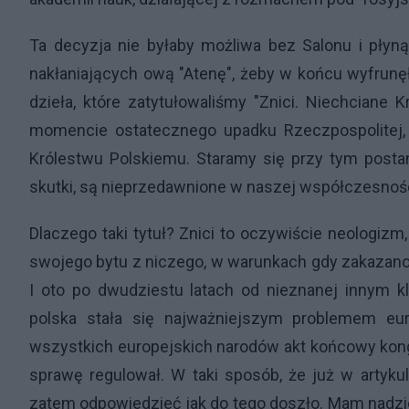
Ta decyzja nie byłaby możliwa bez Salonu i płyn
nakłaniających ową "Atenę", żeby w końcu wyfrunęł
dzieła, które zatytułowaliśmy "Znici. Niechciane 
momencie ostatecznego upadku Rzeczpospolitej, 
Królestwu Polskiemu. Staramy się przy tym posta
skutki, są nieprzedawnione w naszej współczesnośc
Dlaczego taki tytuł? Znici to oczywiście neologizm
swojego bytu z niczego, w warunkach gdy zakazano 
I oto po dwudziestu latach od nieznanej innym kl
polska stała się najważniejszym problemem eur
wszystkich europejskich narodów akt końcowy kong
sprawę regulował. W taki sposób, że już w artykul
zatem odpowiedzieć jak do tego doszło. Mam nadziej