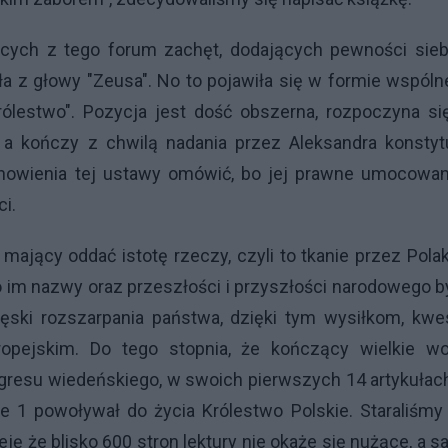
ących z tego forum zachęt, dodających pewności siebi
a z głowy "Zeusa". No to pojawiła się w formie wspól
Królestwo". Pozycja jest dość obszerna, rozpoczyna s
a kończy z chwilą nadania przez Aleksandra konstytu
nowienia tej ustawy omówić, bo jej prawne umocowani
i.
, mający oddać istotę rzeczy, czyli to tkanie przez Pol
im nazwy oraz przeszłości i przyszłości narodowego b
ęski rozszarpania państwa, dzięki tym wysiłkom, kwe
opejskim. Do tego stopnia, że kończący wielkie wo
resu wiedeńskiego, w swoich pierwszych 14 artykułac
e 1 powoływał do życia Królestwo Polskie. Staraliśmy
ę że blisko 600 stron lektury nie okaże się nużące, a 