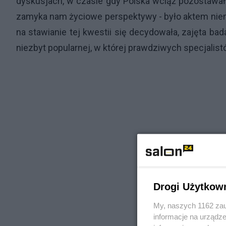
dyskusjach, w czasie gdy Polska wciąż pozostawa
zamyka nam życiowe perspektywy - było aktem nie
na stawianie tej kwestii się decydowała, zajęta bada
niezbyt popularnej, w której prawdziwych specjal
Drogi Użytkow
My, naszych 1162 zau
informacje na urządze