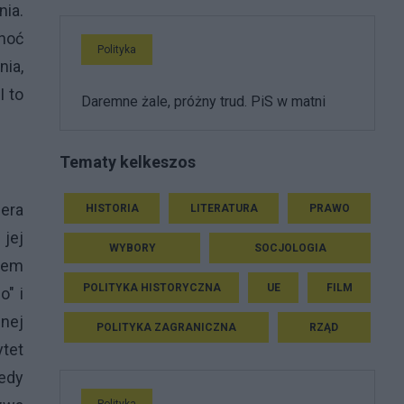
nia.
choć
Polityka
nia,
I to
Daremne żale, próżny trud. PiS w matni
Tematy kelkeszos
era
HISTORIA
LITERATURA
PRAWO
 jej
WYBORY
SOCJOLOGIA
wiem
POLITYKA HISTORYCZNA
UE
FILM
o" i
nej
POLITYKA ZAGRANICZNA
RZĄD
ytet
tedy
Polityka