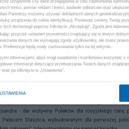
przez urządzenie czy dane przeglądania w celu zapewniania sperson
ych treści, pomiar reklam i treści, badanie odbiorców oraz ulepszan
fani Partnerzy możemy używać dokładnych danych geolokalizacyjn
tykę urządzenia do celów identyfikacji. Ponieważ cenimy Twoją pry
z tych technologii poprzez kliknięcie „Akceptuję”. Zgoda jest dobro
ikając przycisk ustawień prywatności znajdujący się w lewym dolny
etwarzania danych nie wymagają zgody użytkownika, ale masz prawo 
. Preferencje będą miały zastosowania tylko na tej witrynie.
związane z powołaniem do życia Królestwa Polskiego
szymi informacjami, abyś mógł świadomie i komfortowo korzystać z
gółowe informacje dotyczące przetwarzania Twoich danych znajdzi
ezwykle trudne. Główną przeszkodą jest tu przemo
s
oraz po kliknięciu w „Ustawienia”.
ększej części zrozumiała. Nie zmienia to jednak st
ącym okresie w narodowej historii jaką było pierw
nem Napoleona. Wyniesionego przy tym na Polskie cok
USTAWIENIA
iesięcioleci odpowiedzi na pytanie dlaczego w Warsza
eksandra - dar wotywny Polaków dla rosyjskiego cara, 
m Pałacem Staszica, wybudowanym dla pierwszej polsk
skim zaborem", zdecydowaliśmy się napisać książkę.