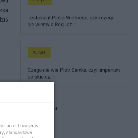
zwa
rka
Testament Piotra Wielkiego, czyli czego
dziś
nie wiemy o Rosji cz. I
Kultura
Czego nie wie Piotr Semka, czyli imperium
polskie cz. I
Blogi na ten temat
ęp i przechowujemy
report
ory, standardowe