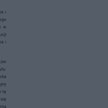
e i
nego
ię w
cji
a i
aków
ytu.
stia
jny
h tę
 się
sama