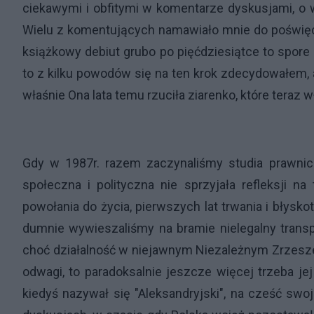
ciekawymi i obfitymi w komentarze dyskusjami, o 
Wielu z komentujących namawiało mnie do poświęce
książkowy debiut grubo po pięćdziesiątce to spore 
to z kilku powodów się na ten krok zdecydowałem, 
właśnie Ona lata temu rzuciła ziarenko, które teraz 
Gdy w 1987r. razem zaczynaliśmy studia prawni
społeczna i polityczna nie sprzyjała refleksji na 
powołania do życia, pierwszych lat trwania i błys
dumnie wywieszaliśmy na bramie nielegalny transp
choć działalność w niejawnym Niezależnym Zrzes
odwagi, to paradoksalnie jeszcze więcej trzeba je
kiedyś nazywał się "Aleksandryjski", na cześć swo