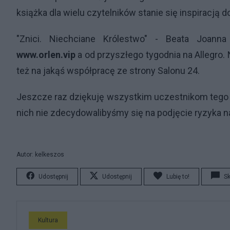
książka dla wielu czytelników stanie się inspiracją do
"Znici. Niechciane Królestwo" - Beata Joann
www.orlen.vip
a od przyszłego tygodnia na Allegro.
też na jakąś współpracę ze strony Salonu 24.
Jeszcze raz dziękuję wszystkim uczestnikom tego
nich nie zdecydowalibyśmy się na podjęcie ryzyka na
Autor: kelkeszos
Udostępnij
Udostępnij
Lubię to!
S
Kultura