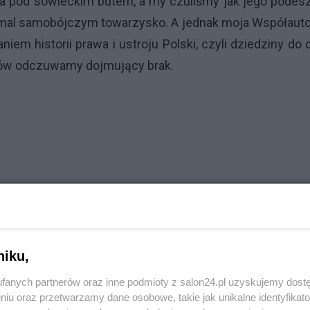
ła pod sowieckim butem, a my czuliśmy jak jego podes
mal samobójczym towarzysko. A jednak moja Współauto
niem historii prawa i ustroju Polski, czyli dziedziny do 
istów odczuwamy dojmujący brak.
niku,
fanych partnerów oraz inne podmioty z salon24.pl uzyskujemy dost
niu oraz przetwarzamy dane osobowe, takie jak unikalne identyfikat