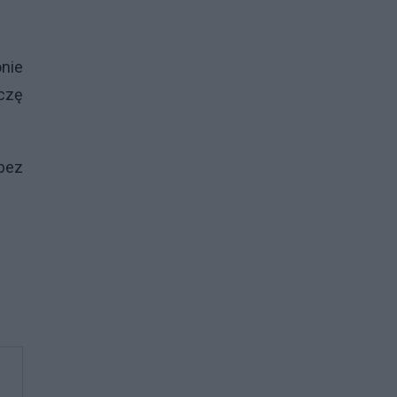
nie
iczę
bez