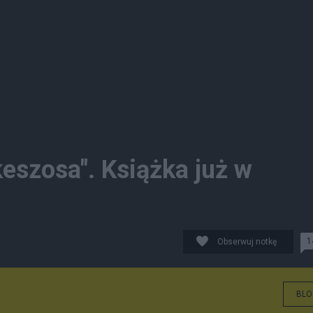
eszosa". Książka już w
1
Obserwuj notkę
BLO