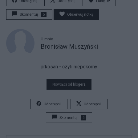
Udostępnij
Udostępnij
Lubię to!
Skomentuj
5
Obserwuj notkę
O mnie
Bronisław Muszyński
prkosan - czyli niepokorny
Nowości od blogera
Udostępnij
Udostępnij
Skomentuj
5