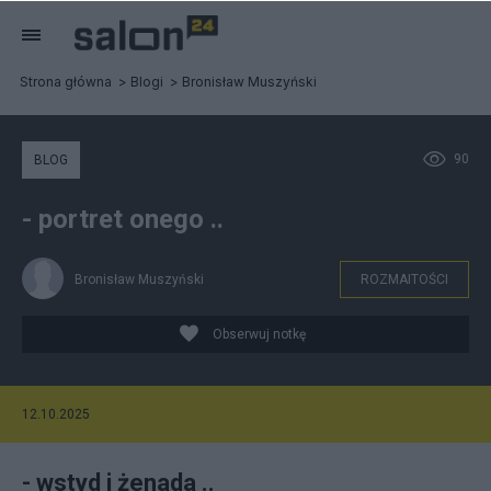
Strona główna
Blogi
Bronisław Muszyński
90
BLOG
- portret onego ..
Bronisław Muszyński
ROZMAITOŚCI
Obserwuj notkę
12.10.2025
- wstyd i żenada ..