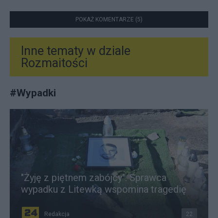
POKAŻ KOMENTARZE (5)
Inne tematy w dziale
Rozmaitości
#
Wypadki
"Żyję z piętnem zabójcy". Sprawca
wypadku z Litewką wspomina tragedię
Redakcja
22