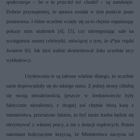
społecznego – bo o to przecież też chodzi! – są zamknięte.
Dobrze przynajmniej, że sprawa została w tym punkcie jasno
postawiona. I różne uczelnie wzięły się za to chętnie organizując
pokazy miss studentek [4], [5], czy udostępniając sale na
wystąpienia znanej celebrytki, mówiącej o tym, że
d*pa rządzi
światem
[6]. Jak ktoś trafnie skomentował
Jaka uczelnia tacy
wykładowcy
.
Utyskiwania te są żałosne właśnie dlatego, że uczelnie
same doprowadziły się do takiego stanu. Z jednej strony chlubią
się swoją niezależnością (jeszcze w średniowieczu były
faktycznie niezależne), z drugiej zaś chętnie biorą kasę z
ministerstwa, przerażone faktem, że być może trzeba będzie się
utrzymywać z własnej pracy, a nie z dotacji rządowych. Potem
natomiast buńczucznie krzyczą, że Ministerstwo zaczyna od