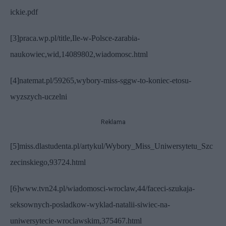
ickie.pdf
[3]
praca.wp.pl/title,Ile-w-Polsce-zarabia-
naukowiec,wid,14089802,wiadomosc.html
[4]
natemat.pl/59265,wybory-miss-sggw-to-koniec-etosu-
wyzszych-uczelni
Reklama
[5
]
miss.dlastudenta.pl/artykul/Wybory_Miss_Uniwersytetu_Szc
zecinskiego,93724.html
[6]
www.tvn24.pl/wiadomosci-wroclaw,44/faceci-szukaja-
seksownych-posladkow-wyklad-natalii-siwiec-na-
uniwersytecie-wroclawskim,375467.html