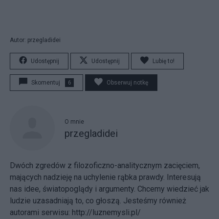
Autor: przegladidei
Udostępnij
Udostępnij
Lubię to!
Skomentuj
6
Obserwuj notkę
O mnie
przegladidei
Dwóch zgredów z filozoficzno-analitycznym zacięciem,
mających nadzieję na uchylenie rąbka prawdy. Interesują
nas idee, światopoglądy i argumenty. Chcemy wiedzieć jak
ludzie uzasadniają to, co głoszą. Jesteśmy również
autorami serwisu: http://luznemysli.pl/