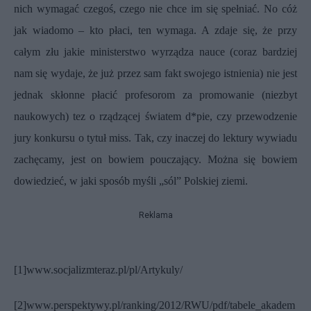
nich wymagać czegoś, czego nie chce im się spełniać. No cóż
jak wiadomo – kto płaci, ten wymaga. A zdaje się, że przy
całym złu jakie ministerstwo wyrządza nauce (coraz bardziej
nam się wydaje, że już przez sam fakt swojego istnienia) nie jest
jednak skłonne płacić profesorom za promowanie (niezbyt
naukowych) tez o rządzącej światem d*pie, czy przewodzenie
jury konkursu o tytuł miss. Tak, czy inaczej do lektury wywiadu
zachęcamy, jest on bowiem pouczający. Można się bowiem
dowiedzieć, w jaki sposób myśli „sól” Polskiej ziemi.
Reklama
[1]
www.socjalizmteraz.pl/pl/Artykuly/
[2]
www.perspektywy.pl/ranking/2012/RWU/pdf/tabele_akadem