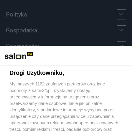
Polityka
Gospodarka
Rozmaitości
Technologie
Drogi Użytkowniku,
Sport
My, naszych 1162 zaufanych partnerów oraz inne
podmioty z salon24.pl uzyskujemy dostęp i
Społeczeństwo
przechowujemy informacje na urządzeniu oraz
przetwarzamy dane osobowe, takie jak unikalne
Kultura
identyfikatory, standardowe informacje wysyłane przez
urządzenie czy dane przeglądania w celu zapewniania
spersonalizowanych reklam, wybór spersonalizowanych
treści, pomiar reklam i treści, badanie odbiorców oraz