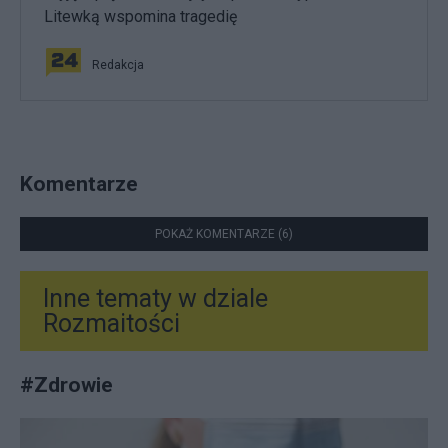
Litewką wspomina tragedię
Redakcja
Komentarze
POKAŻ KOMENTARZE (6)
Inne tematy w dziale
Rozmaitości
#
Zdrowie