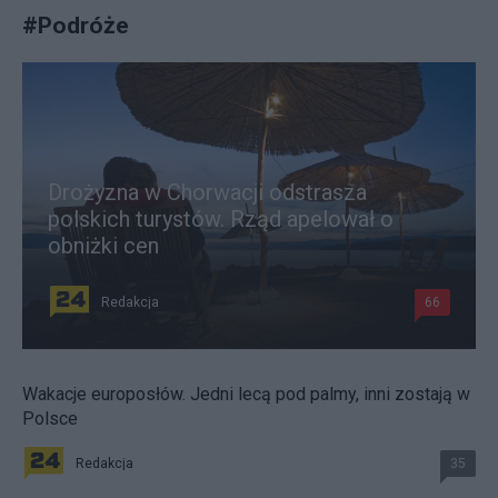
#
Podróże
Drożyzna w Chorwacji odstrasza
polskich turystów. Rząd apelował o
obniżki cen
Redakcja
66
Wakacje europosłów. Jedni lecą pod palmy, inni zostają w
Polsce
Redakcja
35