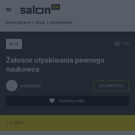
Strona główna
Blogi
przegladidei
675
BLOG
Żałosne utyskiwania pewnego
naukowca
przegladidei
ROZMAITOŚCI
Obserwuj notkę
1.12.2013