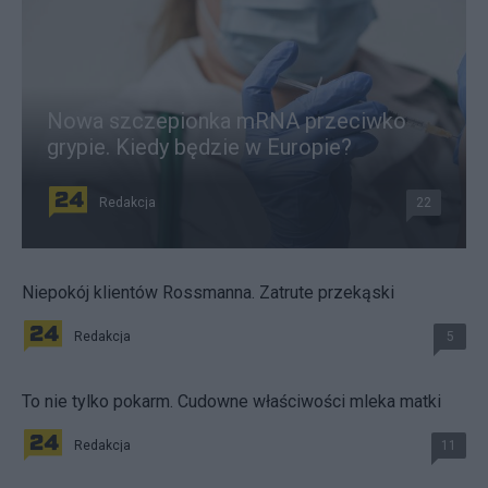
Nowa szczepionka mRNA przeciwko
grypie. Kiedy będzie w Europie?
Redakcja
22
Niepokój klientów Rossmanna. Zatrute przekąski
Redakcja
5
To nie tylko pokarm. Cudowne właściwości mleka matki
Redakcja
11