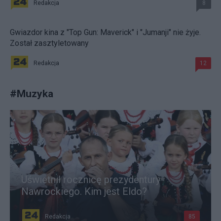
Redakcja
8
Gwiazdor kina z "Top Gun: Maverick" i "Jumanji" nie żyje.
Został zasztyletowany
Redakcja
12
#
Muzyka
Uświetnił rocznicę prezydentury
Nawrockiego. Kim jest Eldo?
Redakcja
85