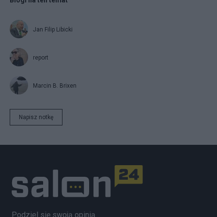
Blogi na ten temat
Jan Filip Libicki
report
Marcin B. Brixen
Napisz notkę
Podziel się swoją opinią