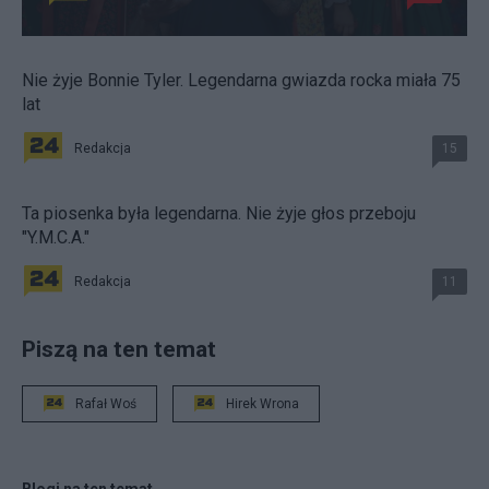
Nie żyje Bonnie Tyler. Legendarna gwiazda rocka miała 75
lat
Redakcja
15
Ta piosenka była legendarna. Nie żyje głos przeboju
"Y.M.C.A."
Redakcja
11
Piszą na ten temat
Rafał Woś
Hirek Wrona