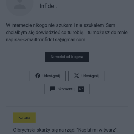
Infidel.
W internecie nikogo nie szukam i nie szukałem. Sam
chciałbym się dowiedzieć co tu robię.
tu możesz do mnie
napisać<>mailto:infidel.sa@gmail.com
Nowości od blogera
Udostępnij
Udostępnij
Skomentuj
67
Kultura
Olbrychski skarży się na rząd. "Napluł mi w twarz",