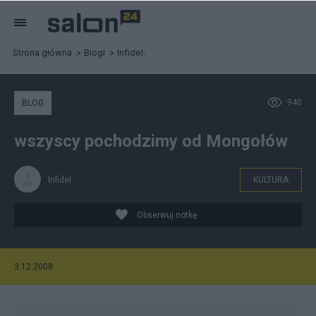
Strona główna
Blogi
Infidel.
940
BLOG
wszyscy pochodzimy od Mongołów
Infidel.
KULTURA
Obserwuj notkę
3.12.2008