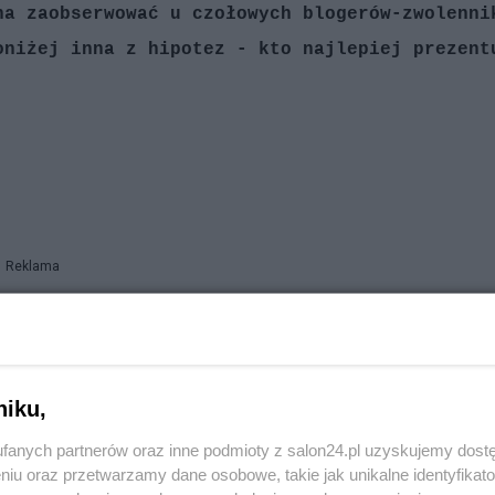
na zaobserwować u czołowych blogerów-zwolenni
oniżej inna z hipotez - kto najlepiej prezent
Reklama
niku,
fanych partnerów oraz inne podmioty z salon24.pl uzyskujemy dost
niu oraz przetwarzamy dane osobowe, takie jak unikalne identyfikat