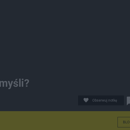
 myśli?
Obserwuj notkę
BLO