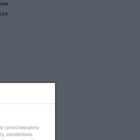
ków
uje
ęp i przechowujemy
ory, standardowe