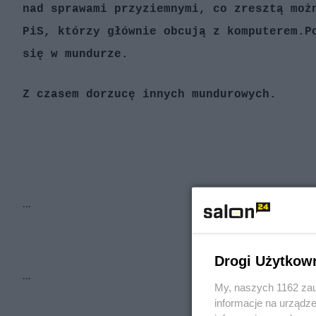
nad sprawami przyziemnymi, co zresztą moż
PiS, którzy głównie obcują z komputerem.
P
się w mundurze.
Z czasem dorzucę innych mundurowych.
...
Drogi Użytkow
...
My, naszych 1162 zau
informacje na urządze