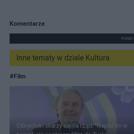
Komentarze
POKAŻ 
Inne tematy w dziale
Kultura
#
Film
Olbrychski skarży się na rząd. "Napluł mi w