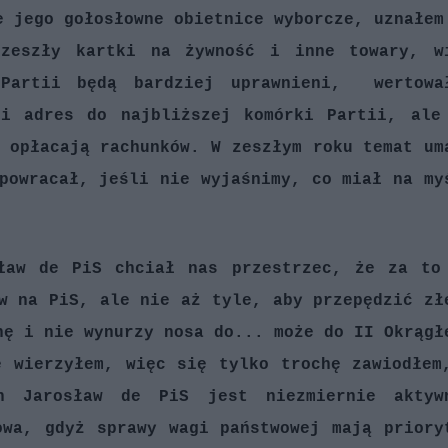
e jego gołosłowne obietnice wyborcze, uznałem
zeszły kartki na żywność i inne towary, w
 Partii będą bardziej uprawnieni, wertowa
 i adres do najbliższej komórki Partii, ale
 opłacają rachunków. W zeszłym roku temat um
powracał, jeśli nie wyjaśnimy, co miał na my
ław de PiS chciał nas przestrzec, że za to
w na PiS, ale nie aż tyle, aby przepędzić zł
nę i nie wynurzy nosa do... może do II Okrągł
ę wierzyłem, więc się tylko trochę zawiodłem
n Jarosław de PiS jest niezmiernie aktyw
owa, gdyż sprawy wagi państwowej mają priory