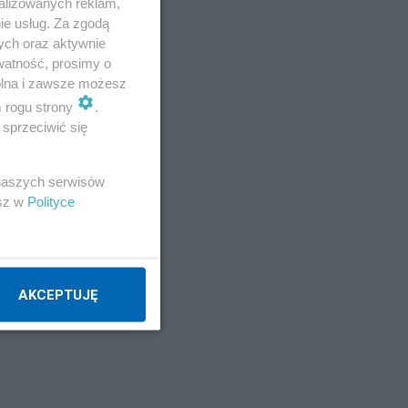
alizowanych reklam,
ie usług. Za zgodą
ych oraz aktywnie
watność, prosimy o
wolna i zawsze możesz
m rogu strony
.
sprzeciwić się
 naszych serwisów
esz w
Polityce
jak
AKCEPTUJĘ