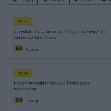
Udostępnij
Udostępnij
Lubię to!
S
Kultura
Olbrychski skarży się na rząd. "Napluł mi w twarz", ale
wystarczył list do Tuska
Redakcja
Kultura
Nie żyje Andrzej Morozowski. TVN24 żegna
dziennikarza
Redakcja