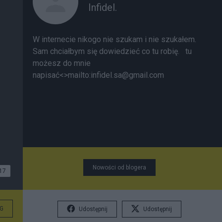
Infidel.
W internecie nikogo nie szukam i nie szukałem.
Sam chciałbym się dowiedzieć co tu robię.
tu
możesz do mnie
napisać<>mailto:infidel.sa@gmail.com
Nowości od blogera
17
G
Udostępnij
Udostępnij