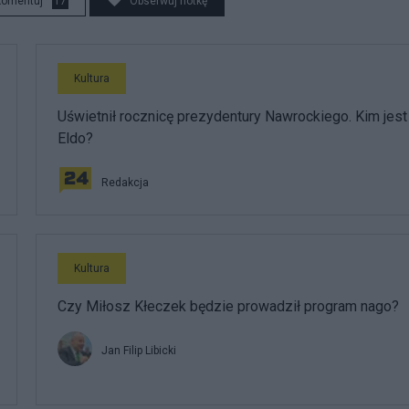
komentuj
17
Obserwuj notkę
Kultura
Uświetnił rocznicę prezydentury Nawrockiego. Kim jest
Eldo?
Redakcja
Kultura
Czy Miłosz Kłeczek będzie prowadził program nago?
Jan Filip Libicki