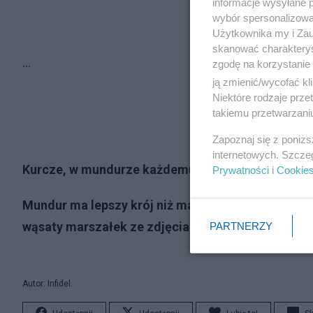
informacje wysyłane 
wybór spersonalizowan
Użytkownika my i Zau
skanować charakterys
...
zgodę na korzystanie 
ją zmienić/wycofać kl
Niektóre rodzaje prz
takiemu przetwarzaniu
Zapoznaj się z poniż
internetowych. Szcze
Kurcze, w mundurze każdemu jest do twarzy!
Prywatności
i
Cookie
Mundur ma lepszy krój niż marynarki, które nosi J
wąsaty marszałek ze zdjęcia po prawej
PARTNERZY
Autor: Infidel.