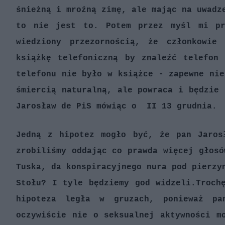
śnieżną i mroźną zimę, ale mając na uwadz
to nie jest to. Potem przez myśl mi pr
wiedziony przezornością, że członkowie
książkę telefoniczną by znaleźć telefon
telefonu nie było w książce - zapewne nie
śmiercią naturalną, ale powraca i będzie 
Jarosław de PiS mówiąc o II 13 grudnia.
Jedną z hipotez mogło być, że pan Jaros
zrobiliśmy oddając co prawda więcej głosó
Tuska, da konspiracyjnego nura pod pierzy
Stołu? I tyle będziemy god widzeli.
Troch
hipoteza legła w gruzach, ponieważ pa
oczywiście nie o seksualnej aktywności m