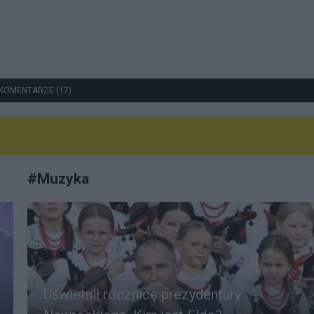
KOMENTARZE (17)
#
Muzyka
Uświetnił rocznicę prezydentury