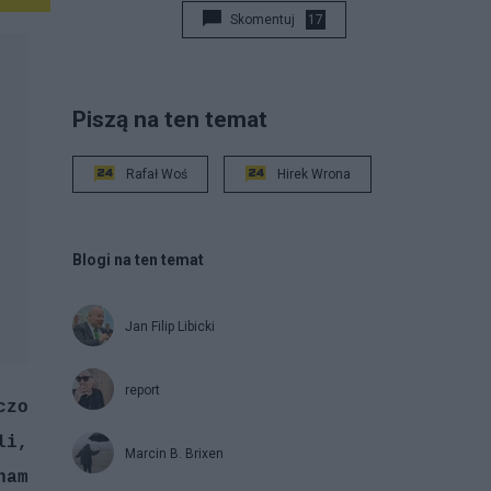
Skomentuj
17
Piszą na ten temat
Rafał Woś
Hirek Wrona
Blogi na ten temat
Jan Filip Libicki
report
czo
li,
Marcin B. Brixen
nam