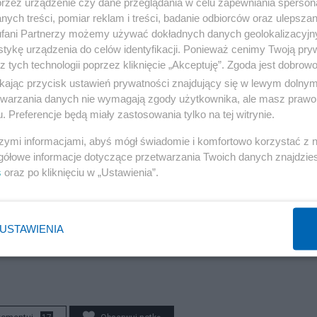
przez urządzenie czy dane przeglądania w celu zapewniania sperson
ych treści, pomiar reklam i treści, badanie odbiorców oraz ulepszan
Reklama
fani Partnerzy możemy używać dokładnych danych geolokalizacyjn
tykę urządzenia do celów identyfikacji. Ponieważ cenimy Twoją pry
z tych technologii poprzez kliknięcie „Akceptuję”. Zgoda jest dobro
ikając przycisk ustawień prywatności znajdujący się w lewym dolny
etwarzania danych nie wymagają zgody użytkownika, ale masz prawo 
. Preferencje będą miały zastosowania tylko na tej witrynie.
szymi informacjami, abyś mógł świadomie i komfortowo korzystać z
gółowe informacje dotyczące przetwarzania Twoich danych znajdzi
s
oraz po kliknięciu w „Ustawienia”.
arosław. Jeszcze gdyby stracił 15% masy ciała, byłby 
USTAWIENIA