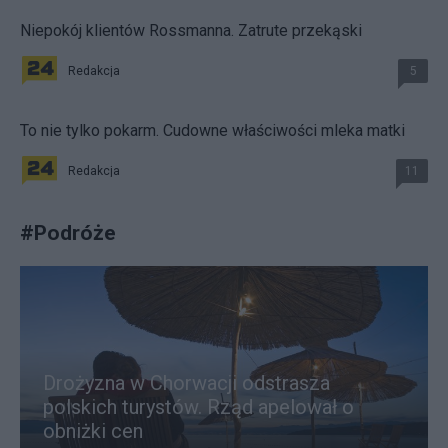
Niepokój klientów Rossmanna. Zatrute przekąski
Redakcja
5
To nie tylko pokarm. Cudowne właściwości mleka matki
Redakcja
11
#
Podróże
Drożyzna w Chorwacji odstrasza
polskich turystów. Rząd apelował o
obniżki cen