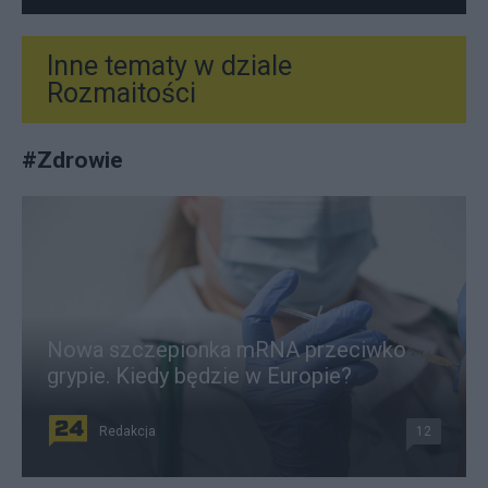
Inne tematy w dziale
Rozmaitości
#
Zdrowie
Nowa szczepionka mRNA przeciwko
grypie. Kiedy będzie w Europie?
Redakcja
12