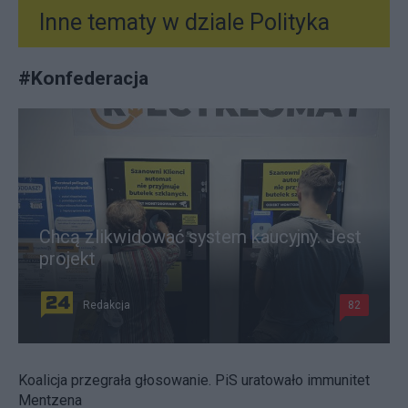
Inne tematy w dziale
Polityka
#
Konfederacja
Chcą zlikwidować system kaucyjny. Jest
projekt
Redakcja
82
Koalicja przegrała głosowanie. PiS uratowało immunitet
Mentzena