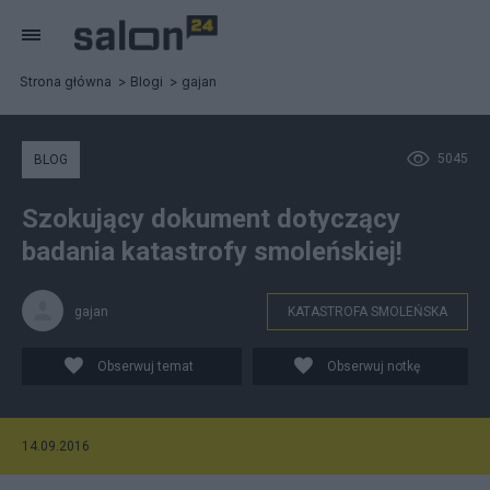
Strona główna
Blogi
gajan
5045
BLOG
Szokujący dokument dotyczący
badania katastrofy smoleńskiej!
gajan
KATASTROFA SMOLEŃSKA
Obserwuj temat
Obserwuj notkę
14.09.2016