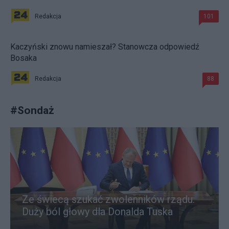
Redakcja
101
Kaczyński znowu namieszał? Stanowcza odpowiedź
Bosaka
Redakcja
88
#
Sondaż
Ze świecą szukać zwolenników rządu.
Duży ból głowy dla Donalda Tuska