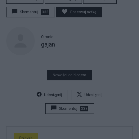
Skomentuj
333
Obserwuj notkę
O mnie
gajan
Nowości od blogera
Udostępnij
Udostępnij
Skomentuj
333
Polityka