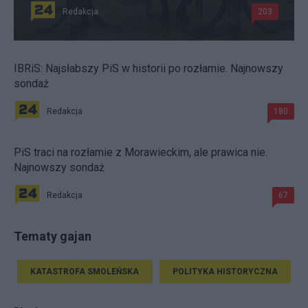
Redakcja
203
IBRiS: Najsłabszy PiS w historii po rozłamie. Najnowszy
sondaż
Redakcja
180
PiS traci na rozłamie z Morawieckim, ale prawica nie.
Najnowszy sondaż
Redakcja
67
Tematy gajan
KATASTROFA SMOLEŃSKA
POLITYKA HISTORYCZNA