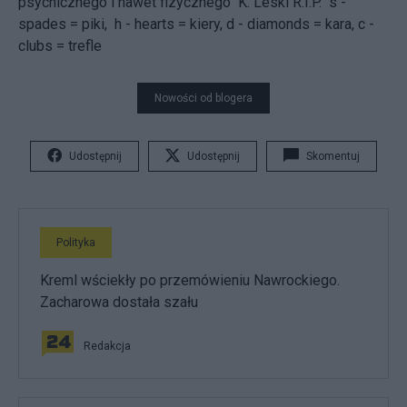
psychicznego i nawet fizycznego" K. Leski R.I.P. s -
spades = piki, h - hearts = kiery, d - diamonds = kara, c -
clubs = trefle
Nowości od blogera
Udostępnij
Udostępnij
Skomentuj
Polityka
Kreml wściekły po przemówieniu Nawrockiego.
Zacharowa dostała szału
Redakcja