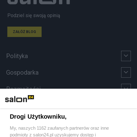
Podziel się swoją opinią
ZAŁÓŻ BLOG
Polityka
Gospodarka
Rozmaitości
Technologie
Drogi Użytkowniku,
Sport
My, naszych 1162 zaufanych partnerów oraz inne
podmioty z salon24.pl uzyskujemy dostęp i