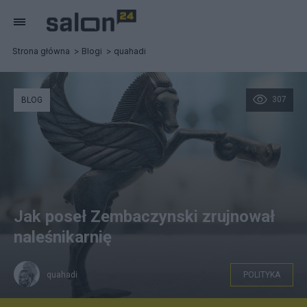
Strona główna
Blogi
quahadi
307
BLOG
Jak poseł Zembaczynski zrujnował
naleśnikarnię
quahadi
POLITYKA
wikipedia, figurka z brązu VI wiek BC