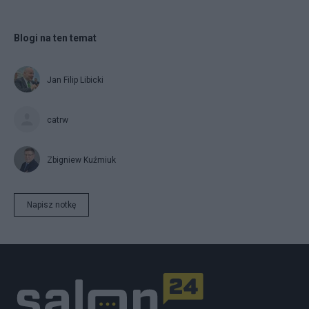
Blogi na ten temat
Jan Filip Libicki
catrw
Zbigniew Kuźmiuk
Napisz notkę