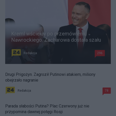
Kreml wściekły po przemówieniu
Nawrockiego. Zacharowa dostała szału
Redakcja
296
Drugi Prigożyn. Zagroził Putinowi atakiem, miliony
obejrzało nagranie
Redakcja
78
Parada słabości Putina? Plac Czerwony już nie
przypomina dawnej potęgi Rosji