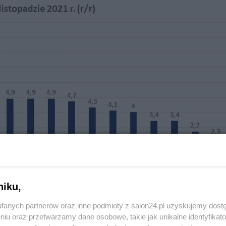
niku,
fanych partnerów oraz inne podmioty z salon24.pl uzyskujemy dost
niu oraz przetwarzamy dane osobowe, takie jak unikalne identyfikat