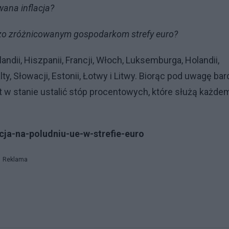
wana inflacja?
dzo zróżnicowanym gospodarkom strefy euro?
landii, Hiszpanii, Francji, Włoch, Luksemburga, Holandii,
 Malty, Słowacji, Estonii, Łotwy i Litwy. Biorąc pod uwagę ba
st w stanie ustalić stóp procentowych, które służą każde
cja-na-poludniu-ue-w-strefie-euro
Reklama