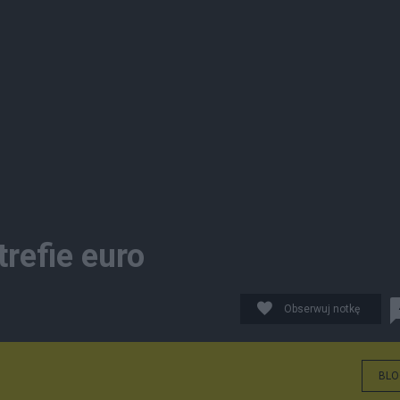
trefie euro
Obserwuj notkę
BLO