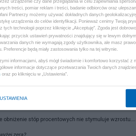
przez urządzenie czy dane przeglądania w celu zapewniania sperson
ych treści, pomiar reklam i treści, badanie odbiorców oraz ulepszan
fani Partnerzy możemy używać dokładnych danych geolokalizacyjn
tykę urządzenia do celów identyfikacji. Ponieważ cenimy Twoją pry
z tych technologii poprzez kliknięcie „Akceptuję”. Zgoda jest dobro
Reklama
ikając przycisk ustawień prywatności znajdujący się w lewym dolny
etwarzania danych nie wymagają zgody użytkownika, ale masz prawo 
. Preferencje będą miały zastosowania tylko na tej witrynie.
szymi informacjami, abyś mógł świadomie i komfortowo korzystać z
gółowe informacje dotyczące przetwarzania Twoich danych znajdzi
e stopy procentowe na poziomie -0,50 proc.
s
oraz po kliknięciu w „Ustawienia”.
Reklama
USTAWIENIA
nie stało i nie będzie.
 obniżenie stóp procentowych nie stymuluje wzrostu….
wyżej zera?