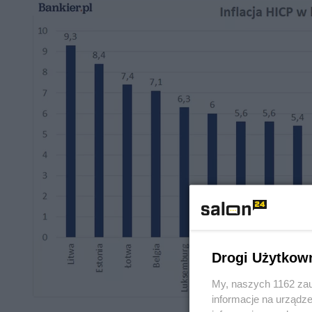
Drogi Użytkow
My, naszych 1162 zau
informacje na urządze