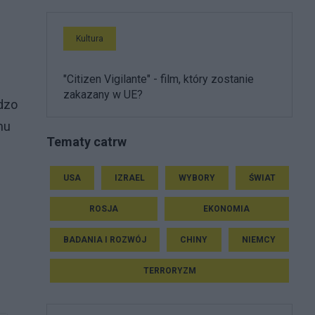
Kultura
"Citizen Vigilante" - film, który zostanie
zakazany w UE?
rdzo
mu
Tematy catrw
USA
IZRAEL
WYBORY
ŚWIAT
ROSJA
EKONOMIA
BADANIA I ROZWÓJ
CHINY
NIEMCY
TERRORYZM