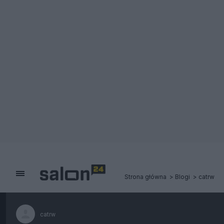
Strona główna
Blogi
catrw
catrw