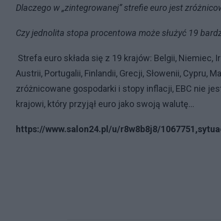
Dlaczego w „zintegrowanej” strefie euro jest zróżnico
Czy jednolita stopa procentowa może służyć 19 bar
Strefa euro składa się z 19 krajów: Belgii, Niemiec, Ir
Austrii, Portugalii, Finlandii, Grecji, Słowenii, Cypru,
zróżnicowane gospodarki i stopy inflacji, EBC nie je
krajowi, który przyjął euro jako swoją walutę…
https://www.salon24.pl/u/r8w8b8j8/1067751,sytua