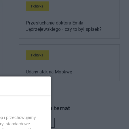
Polityka
Przesłuchanie doktora Emila
Jędrzejewskiego - czy to był spisek?
Polityka
Udany atak na Moskwę
Piszą na ten temat
ęp i przechowujemy
Rafał Woś
ory, standardowe