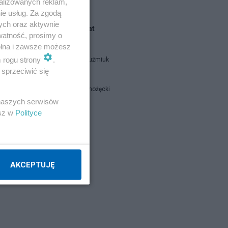
alizowanych reklam,
ie usług. Za zgodą
ych oraz aktywnie
Blogi na ten temat
watność, prosimy o
wolna i zawsze możesz
m rogu strony
.
Zbigniew Kuźmiuk
sprzeciwić się
Łukasz Sianożęcki
 naszych serwisów
esz w
Polityce
Napisz notkę
AKCEPTUJĘ