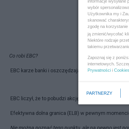
informacje wysyłane 
wybór spersonalizowan
Użytkownika my i Zau
skanować charakterys
zgodę na korzystanie 
ją zmienić/wycofać kl
Niektóre rodzaje prz
takiemu przetwarzaniu
Co robi EBC?
Zapoznaj się z poniż
internetowych. Szcze
EBC karze banki i oszczędzających, stosując obecn
Prywatności
i
Cookie
PARTNERZY
EBC liczył, że to pobudzi akcję kredytową, ale tak się 
Efektywna dolna granica (ELB) w pewnym momencie
Nie można poznać tego punktu, ale na pewno jest po