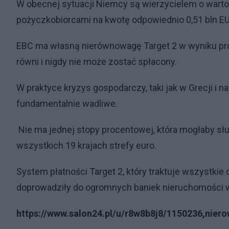
W obecnej sytuacji Niemcy są wierzycielem o wartośc
pożyczkobiorcami na kwotę odpowiednio 0,51 bln EUR
EBC ma własną nierównowagę Target 2 w wyniku prog
równi i nigdy nie może zostać spłacony.
W praktyce kryzys gospodarczy, taki jak w Grecji i 
fundamentalnie wadliwe.
Nie ma jednej stopy procentowej, która mogłaby słu
wszystkich 19 krajach strefy euro.
System płatności Target 2, który traktuje wszystkie
doprowadziły do ​​ogromnych baniek nieruchomości w
https://www.salon24.pl/u/r8w8b8j8/1150236,niero