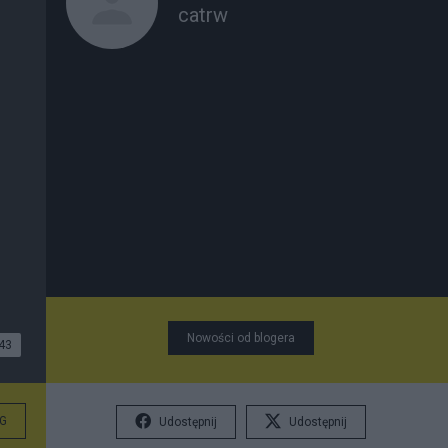
catrw
Nowości od blogera
43
G
Udostępnij
Udostępnij