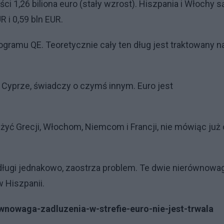
i 1,26 biliona euro (stały wzrost). Hiszpania i Włochy s
 i 0,59 bln EUR.
ramu QE. Teoretycznie cały ten dług jest traktowany n
na Cyprze, świadczy o czymś innym. Euro jest
żyć Grecji, Włochom, Niemcom i Francji, nie mówiąc już 
 długi jednakowo, zaostrza problem. Te dwie nierównowag
 Hiszpanii.
wnowaga-zadluzenia-w-strefie-euro-nie-jest-trwala