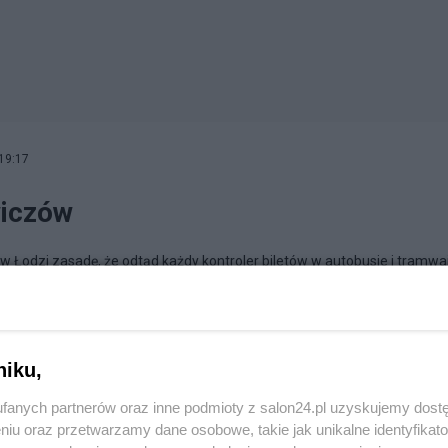
19:17
iczów
 Łodzi zasadę, że odtąd każdy kontroler biletów w autobusie i tramwa
ącą przebieg jego pracy. Zapis video i audio będzie przechowywany p
iński
niku,
fanych partnerów oraz inne podmioty z salon24.pl uzyskujemy dost
niu oraz przetwarzamy dane osobowe, takie jak unikalne identyfikat