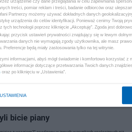
przez urządzenie czy dane przeglądania w celu zapewniania sperson
ych treści, pomiar reklam i treści, badanie odbiorców oraz ulepszan
fani Partnerzy możemy używać dokładnych danych geolokalizacyjn
tykę urządzenia do celów identyfikacji. Ponieważ cenimy Twoją pry
z tych technologii poprzez kliknięcie „Akceptuję”. Zgoda jest dobro
ikając przycisk ustawień prywatności znajdujący się w lewym dolny
etwarzania danych nie wymagają zgody użytkownika, ale masz prawo 
. Preferencje będą miały zastosowania tylko na tej witrynie.
szymi informacjami, abyś mógł świadomie i komfortowo korzystać z
gółowe informacje dotyczące przetwarzania Twoich danych znajdzi
s
oraz po kliknięciu w „Ustawienia”.
USTAWIENIA
19:07
li bicie piany