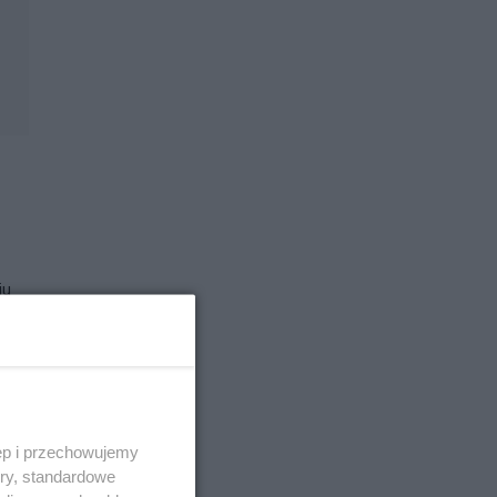
ju
rzez
ęp i przechowujemy
ory, standardowe