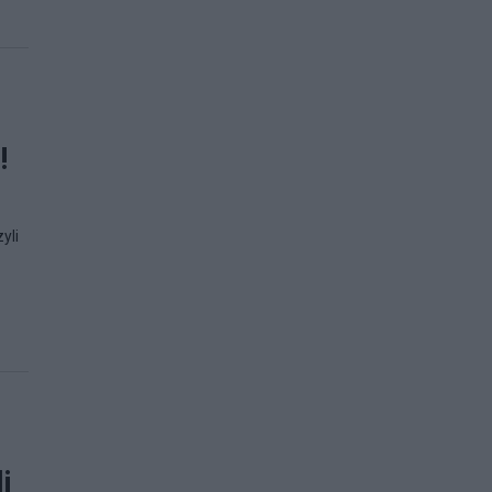
!
yli
i