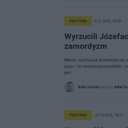
POLITYKA
6.11.2025, 18:20
Wyrzucili Józefac
zamordyzm
Marcin Józefaciuk dowiedział się,
życiu - i to zwłaszcza poselskim -
jest...
Rafał Osiński
na blogu
Rafał Os
POLITYKA
26.10.2025, 18:17