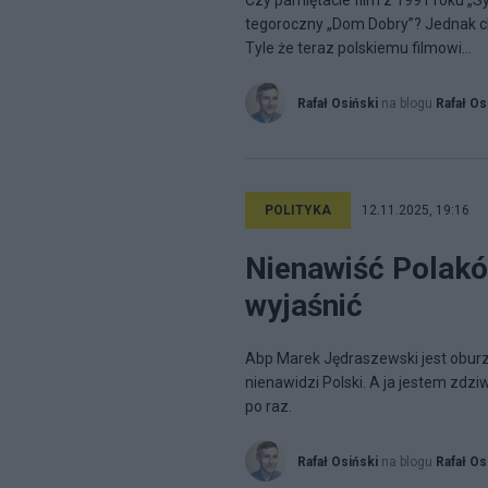
Czy pamiętacie film z 1991 roku „
tegoroczny „Dom Dobry”? Jednak c
Tyle że teraz polskiemu filmowi...
Rafał Osiński
na blogu
Rafał Os
POLITYKA
12.11.2025, 19:16
Nienawiść Polakó
wyjaśnić
Abp Marek Jędraszewski jest obur
nienawidzi Polski. A ja jestem zdzi
po raz.
Rafał Osiński
na blogu
Rafał Os