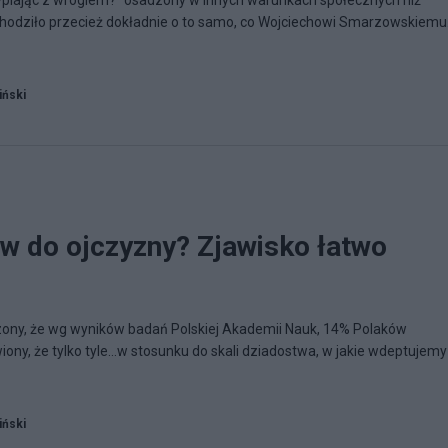
Sypiając z wrogiem?” osadzony w innych warunkach społecznych niż
hodziło przecież dokładnie o to samo, co Wojciechowi Smarzowskiemu
iński
w do ojczyzny? Zjawisko łatwo
zony, że wg wyników badań Polskiej Akademii Nauk, 14% Polaków
wiony, że tylko tyle…w stosunku do skali dziadostwa, w jakie wdeptujemy
iński