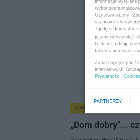
informacje wysyłane 
wybór spersonalizowan
Użytkownika my i Zau
skanować charakterys
zgodę na korzystanie 
ją zmienić/wycofać kl
Niektóre rodzaje prz
takiemu przetwarzaniu
Zapoznaj się z poniż
internetowych. Szcze
Prywatności
i
Cookie
PARTNERZY
SPOŁECZEŃSTWO
15.11.2025, 
„Dom dobry”... czy