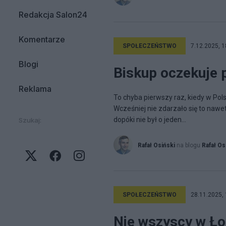
Redakcja Salon24
Komentarze
SPOŁECZEŃSTWO
7.12.2025, 1
Blogi
Biskup oczekuje p
Reklama
To chyba pierwszy raz, kiedy w Pols
Wcześniej nie zdarzało się to nawe
dopóki nie był o jeden...
Szukaj:
Rafał Osiński
na blogu
Rafał Os
SPOŁECZEŃSTWO
28.11.2025, 
Nie wszyscy w Łod