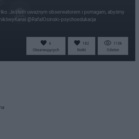
ie tylko. Jestem uważnym obserwatorem i pomagam, abyśmy
W nikliwyKanal @RafalOsinski-psychoedukacja
6
182
110k
Obserwujących
Notki
Odsłon
 na