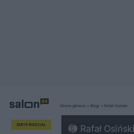
Strona główna
Blogi
Rafał Osiński
ŻEBYŚ WIEDZIAŁ
Rafał Osińsk