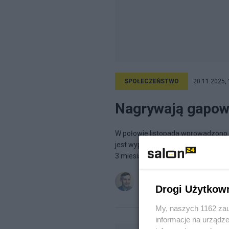
SPOŁECZEŃSTWO
20.11.2025, 
Nagrywają gapow
W połowie listopada wprowadzono w
jest wyposażony w kamerę nagrywaj
3 miesiące jako dowód na...
Rafał Osiński
na blogu
Rafał Os
Drogi Użytkow
My, naszych 1162 zau
informacje na urządze