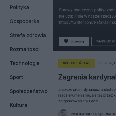
Polityka
Sprawy społeczno-polityczne i 
nie utopili się w naszej rzecz
Gospodarka
https://twitter.com/RafalOsinsk
Strefa zdrowia
Obserwuj
WIADOMOŚĆ
Rozmaitości
Technologie
SPOŁECZEŃSTWO
3.01.2026, 1
Zagrania kardyna
Sport
Jeszcze jako ordynariusz archidiece
Społeczeństwo
rzecz ekumenizmu, ale też przez k
zorganizowanie w Łodzi...
Kultura
Rafał Osiński
na blogu
Rafał Os