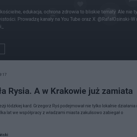
kościelne, edukacja, ochrona zdrowia to bliskie tematy. Ale n
ywistości. Prowadzę kanały na You Tube oraz X: @RafalOsinski-
i_
9:17
ła Rysia. A w Krakowie już zamiata
zji łódzkiej kard. Grzegorz Ryś podejmował nie tylko lokalnie działania
ilka lat we współpracy z władzami miasta zakulisowo zabiegał o
iński