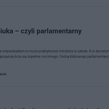
iuka – czyli parlamentarny
 że indywidualizm to może praktykować młodzież w szkole. A w dorosły
 najczęściej liczy się zupełnie coś innego. Cechą klubowego parlamenta
iński