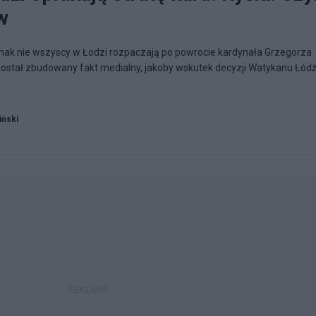
w
nak nie wszyscy w Łodzi rozpaczają po powrocie kardynała Grzegorza
został zbudowany fakt medialny, jakoby wskutek decyzji Watykanu Łód
iński