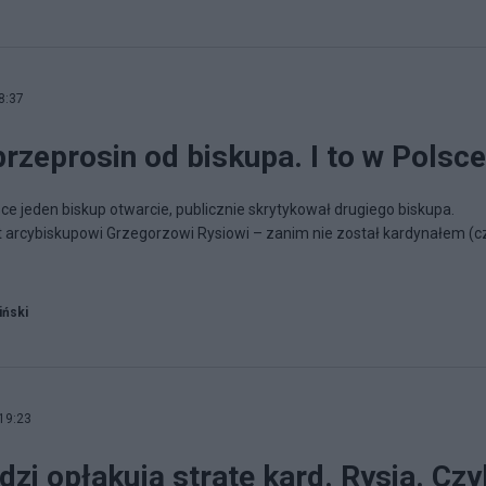
8:37
rzeprosin od biskupa. I to w Polsce
ce jeden biskup otwarcie, publicznie skrytykował drugiego biskupa.
t arcybiskupowi Grzegorzowi Rysiowi – zanim nie został kardynałem (cz
iński
19:23
zi opłakują stratę kard. Rysia. Czyl