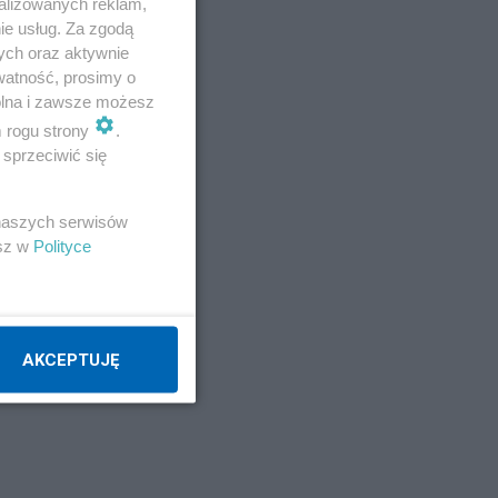
alizowanych reklam,
ie usług. Za zgodą
ych oraz aktywnie
watność, prosimy o
wolna i zawsze możesz
m rogu strony
.
sprzeciwić się
 naszych serwisów
esz w
Polityce
AKCEPTUJĘ