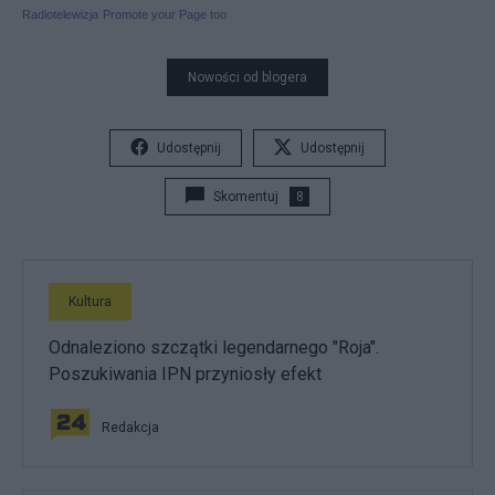
Radiotelewizja
Promote your Page too
Nowości od blogera
Udostępnij
Udostępnij
Skomentuj
8
Kultura
Odnaleziono szczątki legendarnego "Roja".
Poszukiwania IPN przyniosły efekt
Redakcja