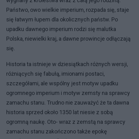
wygnany z królestwa wraz z całą jego rodziną.
Państwo, owo wielkie imperium, rozpada się, staje
się łatwym łupem dla okolicznych państw. Po
upadku dawnego imperium rodzi się malutka
Polska, niewielki kraj, a dawne prowincje odłączają
się.
Historia ta istnieje w dziesiątkach różnych wersji,
różniących się fabułą, imionami postaci,
szczegółami, ale wspólny jest motyw upadku
ogromnego imperium i motyw zemsty na sprawcy
zamachu stanu. Trudno nie zauważyć że ta dawna
historia sprzed około 1350 lat niesie z sobą
ogromną naukę. Oto- wraz z zemstą na sprawcy
zamachu stanu zakończono także epokę