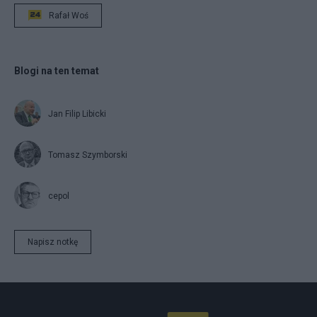
Rafał Woś
Blogi na ten temat
Jan Filip Libicki
Tomasz Szymborski
cepol
Napisz notkę