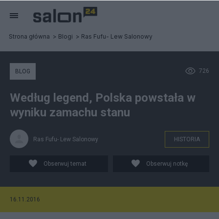
Strona główna
Blogi
Ras Fufu- Lew Salonowy
726
BLOG
Według legend, Polska powstała w
wyniku zamachu stanu
Ras Fufu- Lew Salonowy
HISTORIA
Obserwuj temat
Obserwuj notkę
16.11.2016