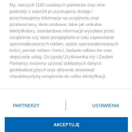
My, naszych 1160 zaufanych partnerów oraz inne
podmioty z salon24.pl uzyskujemy dostęp i
Społeczeństwo
przechowujemy informacje na urządzeniu oraz
przetwarzamy dane osobowe, takie jak unikalne
Kultura
identyfikatory, standardowe informacje wysyłane przez
urządzenie czy dane przeglądania w celu zapewniania
spersonalizowanych reklam, wybór spersonalizowanych
treści, pomiar reklam i treści, badanie odbiorców oraz
ulepszanie usług. Za zgodą Użytkownika my i Zaufani
X
Facebook
Instagram
Youtube
Partnerzy możemy używać dokładnych danych
geolokalizacyjnych oraz aktywnie skanować
charakterystykę urządzenia do celów identyfikacji.
Web Content Media sp. z o. o. © 2022
Ponieważ cenimy Twoją prywatność, prosimy o zgodę na
korzystanie z tych technologii poprzez kliknięcie
„Akceptuję”. Zgoda jest dobrowolna i zawsze możesz ją
Pomoc
O nas
Praca
Reklama
Kontakt
zmienić/wycofać klikając przycisk ustawień prywatności
PARTNERZY
USTAWIENIA
znajdujący się w lewym dolnym rogu strony
. Niektóre
rodzaje przetwarzania danych nie wymagają zgody
użytkownika, ale masz prawo sprzeciwić się takiemu
AKCEPTUJĘ
przetwarzaniu. Preferencje będą miały zastosowania tylko