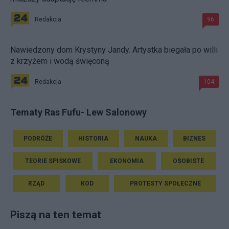
Redakcja
96
Nawiedzony dom Krystyny Jandy. Artystka biegała po willi
z krzyżem i wodą święconą
Redakcja
104
Tematy Ras Fufu- Lew Salonowy
PODRÓŻE
HISTORIA
NAUKA
BIZNES
TEORIE SPISKOWE
EKONOMIA
OSOBISTE
RZĄD
KOD
PROTESTY SPOŁECZNE
Piszą na ten temat