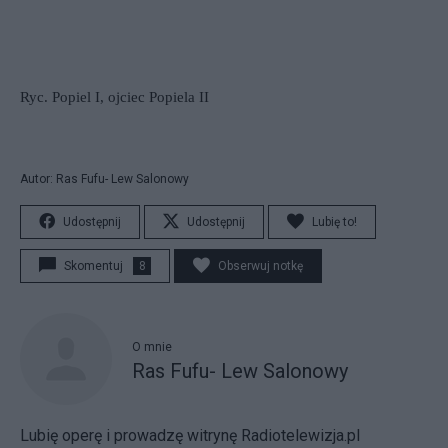
Ryc. Popiel I, ojciec Popiela II
Autor: Ras Fufu- Lew Salonowy
Udostępnij
Udostępnij
Lubię to!
Skomentuj
8
Obserwuj notkę
O mnie
Ras Fufu- Lew Salonowy
Lubię operę i prowadzę witrynę Radiotelewizja.pl