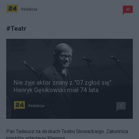
Redakcja
40
#
Teatr
Nie żyje aktor znany z "07 zgłoś się".
Henryk Gęsikowski miał 74 lata
Redakcja
1
Pan Tadeusz na deskach Teatru Słowackiego. Zakonnica
miażdży adaptację Klemma