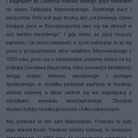
I sięgnąłem do Lechonia również dlatego, gdyż natrafiłem
na słowa Tadeusza Mazowieckiego. Dostrzegł pucz i
puczystów. Otóż jest jego troską, aby „od pewnego czasu
trwający pucz w Rzeczpospolitej nam się nie utrwalił w
coś bardzo niedobrego”. I gdy mówi, że pucz niszczy
państwo, i że wnosi nienawiść w życie publiczne, to aż się
prosi o przypomnienie słów redaktora Mazowieckiego z
1953 roku, prosi się o zacytowanie prasowy donos na ks.
biskupa Czesława Kaczmarka, który prowadził działalność
wrogą wobec interesu narodowego i postępu
społecznego, w dodatku podrywał zaufanie w trwałość
władzy ludowej, a także uwikłał się we współpracę z
ośrodkami wywiadu amerykańskiego. Zbrodnie
wystarczyłyby na kilka procesów i kilku oskarżonych.
Ale, przecież to ten sam Mazowiecki. Przecież to były
jego własne troski. Trwałość władzy ludowej. To wówczas