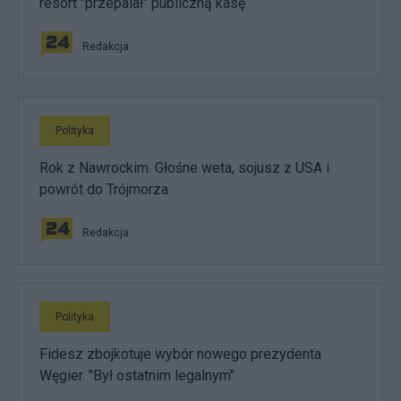
resort "przepalał" publiczną kasę
Redakcja
Polityka
Rok z Nawrockim. Głośne weta, sojusz z USA i
powrót do Trójmorza
Redakcja
Polityka
Fidesz zbojkotuje wybór nowego prezydenta
Węgier. "Był ostatnim legalnym"