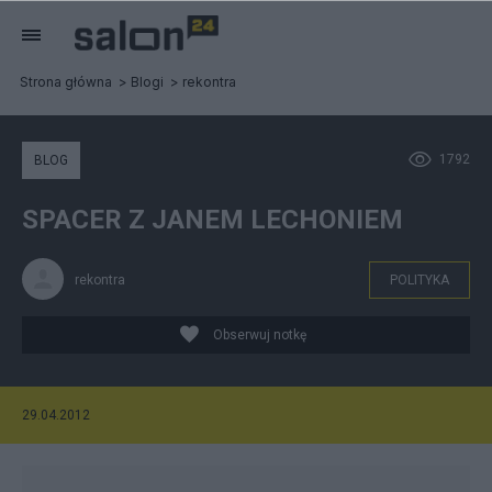
Strona główna
Blogi
rekontra
1792
BLOG
SPACER Z JANEM LECHONIEM
rekontra
POLITYKA
Obserwuj notkę
29.04.2012