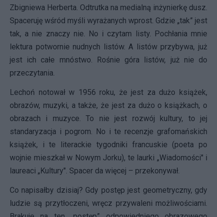
Zbigniewa Herberta. Odtrutka na medialną inżynierkę dusz.
Spaceruję wśród myśli wyrażanych wprost. Gdzie „tak” jest
tak, a nie znaczy nie. No i czytam listy. Pochłania mnie
lektura potwornie nudnych listów. A listów przybywa, już
jest ich całe mnóstwo. Rośnie góra listów, już nie do
przeczytania.
Lechoń notował w 1956 roku, że jest za dużo książek,
obrazów, muzyki, a także, że jest za dużo o książkach, o
obrazach i muzyce. To nie jest rozwój kultury, to jej
standaryzacja i pogrom. No i te recenzje grafomańskich
książek, i te literackie tygodniki francuskie (poeta po
wojnie mieszkał w Nowym Jorku), te laurki „Wiadomości" i
laureaci „Kultury". Spacer da więcej – przekonywał.
Co napisałby dzisiaj? Gdy postęp jest geometryczny, gdy
ludzie są przytłoczeni, wręcz przywaleni możliwościami.
Brakuje na ten „postęp” odpowiedniego obrazowego