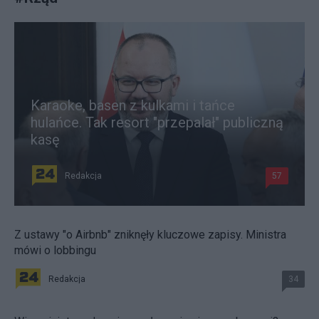
Karaoke, basen z kulkami i tańce
hulańce. Tak resort "przepalał" publiczną
kasę
Redakcja
57
Z ustawy "o Airbnb" zniknęły kluczowe zapisy. Ministra
mówi o lobbingu
Redakcja
34