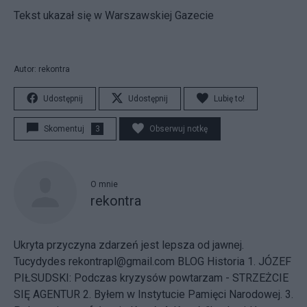
Tekst ukazał się w Warszawskiej Gazecie
Autor: rekontra
Udostępnij
Udostępnij
Lubię to!
Skomentuj
3
Obserwuj notkę
O mnie
rekontra
Ukryta przyczyna zdarzeń jest lepsza od jawnej.
Tucydydes rekontrapl@gmail.com BLOG Historia
1. JÓZEF
PIŁSUDSKI: Podczas kryzysów powtarzam - STRZEŻCIE
SIĘ AGENTUR
2. Byłem w Instytucie Pamięci Narodowej.
3.