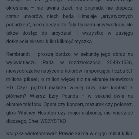
określenia – nie lawina dzieł, nie piramida, nie drapacz
chmur utworów, niech będą Himalaje „artystycznych
pobudzeń”, niech będzie to fala tsunami arcytworków, ale
także dostęp do arcydzieł. I wszystko w zasięgu
dotknięcia ekranu, kilku kliknięć myszką.
Rembrandt – proszę bardzo, w sekundę jego obraz na
wyświetlaczu iPada, w rozdzielczości 2048x1536,
niewyobrażalne nasycenie kolorów i imponująca liczba 3,1
miliona pikseli, o milion więcej niż na ekranie telewizora
HD. Czyż pędzel malarza więcej razy miał kontakt z
płótnem? Wiersz Ezry Pounda – w sekund dwie na
ekranie telefonu. Opera czy koncert, mazurek czy polonez,
głos Whitney Houston czy mojej ulubionej, nie wiedzieć
dlaczego, Cher. WSZYSTKO.
Książka wielotomowa? Prawie każda w ciągu minut kilku.