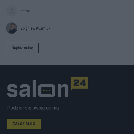
catrw
Zbigniew Kuźmiuk
Napisz notkę
Podziel się swoją opinią
ZAŁÓŻ BLOG