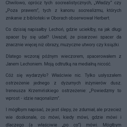
Chwilowo, oprócz tych socrealistycznych, „Władzy” czy
„Poza prawem”, tych z kanonu socrealizmu, których
znikanie z biblioteki w Oborach obserwował Herbert.
Co dzisiaj napisałby Lechoń, gdzie uciekłby, na jak długi
spacer by się udał? Uważał, że pisarzowi spacer da
znacznie więcej niż obrazy, muzyczne utwory czy książki.
Dlatego wczoraj późnym wieczorem, spacerowałem z
Janem Lechoniem. Moją odtrutką na medialną nicość.
Cóż się wydarzyło? Właściwie nic. Tylko usłyszałem
ostrzeżenie jednego z dyżurnych inżynierów dusz.
Ireneusza Krzemińskiego ostrzeżenie: „Powiedzmy to
wprost - idzie nacjonalizm”.
I mógłbym napisać, że jest ślepy, że zdurniał, ale przecież
wie doskonale, co mówi, kiedy mówi, gdzie mówi i
dlaczego (a właściwie „po co”) mówi. Mógłbym