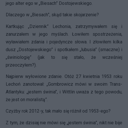
jego alter ego w „Biesach” Dostojewskiego.
Dlaczego w „Biesach”, skąd takie skojarzenie?
Kartkując „Dziennik” Lechonia, zatrzymywałem się i
zanurzałem w jego myślach. Łowiłem spostrzeżenia,
wyławiałem zdania i pojedyncze słowa. I złowiłem kilka
dusz „Dostojewskiego” i spotkałem „lubusia” (smaczne) i
„świniologię” (jak to się stało, że wcześniej
przeoczyłem?).
Najpierw wyłowione zdanie. Otóż 27 kwietnia 1953 roku
Lechoń zanotował: „Gombrowicz mówi w swoim Trans-
Atlantyku: „jestem świnia", i Wittlin uważa z tego powodu,
że jest on moralistą”.
Czyżby rok 2012-y, tak mało się różnił od 1953-ego?
Z tym, że dzisiaj nie mówi się „jestem świnia”, nikt nie bije