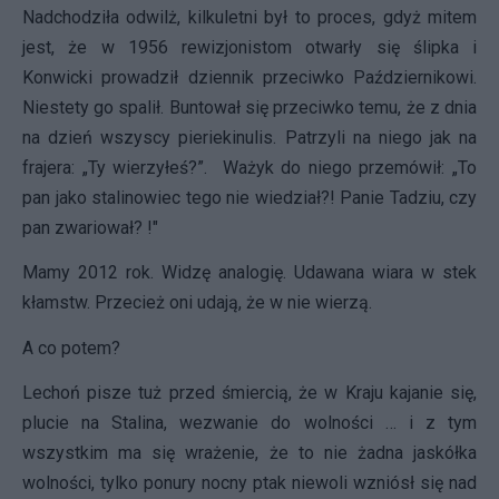
Nadchodziła odwilż, kilkuletni był to proces, gdyż mitem
jest, że w 1956 rewizjonistom otwarły się ślipka i
Konwicki prowadził dziennik przeciwko Październikowi.
Niestety go spalił. Buntował się przeciwko temu, że z dnia
na dzień wszyscy pieriekinulis. Patrzyli na niego jak na
frajera: „Ty wierzyłeś?”. Ważyk do niego przemówił: „To
pan jako stalinowiec tego nie wiedział?! Panie Tadziu, czy
pan zwariował? !"
Mamy 2012 rok. Widzę analogię. Udawana wiara w stek
kłamstw. Przecież oni udają, że w nie wierzą.
A co potem?
Lechoń pisze tuż przed śmiercią, że w Kraju kajanie się,
plucie na Stalina, wezwanie do wolności … i z tym
wszystkim ma się wrażenie, że to nie żadna jaskółka
wolności, tylko ponury nocny ptak niewoli wzniósł się nad