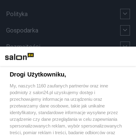
Polityka
Gospodarka
Rozmaitości
Technologie
Drogi Użytkowniku,
Sport
My, naszych 1160 zaufanych partnerów oraz inne
podmioty z salon24.pl uzyskujemy dostęp i
Społeczeństwo
przechowujemy informacje na urządzeniu oraz
przetwarzamy dane osobowe, takie jak unikalne
Kultura
identyfikatory, standardowe informacje wysyłane przez
urządzenie czy dane przeglądania w celu zapewniania
spersonalizowanych reklam, wybór spersonalizowanych
treści, pomiar reklam i treści, badanie odbiorców oraz