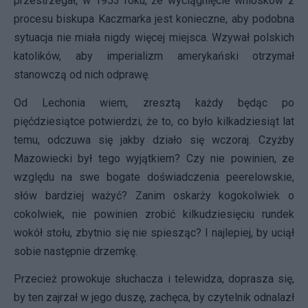
przestrzegał, w 1953 roku, że wyciągnięcie wniosków z
procesu biskupa Kaczmarka jest konieczne, aby podobna
sytuacja nie miała nigdy więcej miejsca. Wzywał polskich
katolików, aby imperializm amerykański otrzymał
stanowczą od nich odprawę.
Od Lechonia wiem, zresztą każdy będąc po
pięćdziesiątce potwierdzi, że to, co było kilkadziesiąt lat
temu, odczuwa się jakby działo się wczoraj. Czyżby
Mazowiecki był tego wyjątkiem? Czy nie powinien, ze
względu na swe bogate doświadczenia peerelowskie,
słów bardziej ważyć? Zanim oskarży kogokolwiek o
cokolwiek, nie powinien zrobić kilkudziesięciu rundek
wokół stołu, zbytnio się nie spiesząc? I najlepiej, by uciął
sobie następnie drzemkę.
Przecież prowokuje słuchacza i telewidza, doprasza się,
by ten zajrzał w jego duszę, zachęca, by czytelnik odnalazł