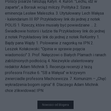
Polscy pisarze fałszują Katyń.
4. Kuroń: "Lechu, idź w
zaparte", a Borsuk wciąż milczy.
Polityka
2. Szara
eminencja Lesław Maleszka.
3. Utytułowany Lech Wałęsa
- kalendarium III RP
Przykładowy link do jednej z notek
POLIS
1. Rzeczy, które musiały być powiedziane …
2.
Świadkowie historii i ludzie tła
Przykładowy link do jednej
z notek
Przykładowy link do jednej z notek
ReKontry
1.
Bajdy pana Wajdy
1. Polowanie z nagonką na IPN
2.
Leszek Kołakowski: "Opinia w sprawie pojęcia
wiadomości"
3. Prof. Nałęczowi o Białych Plamach i ranach
zabliźnionych podłością
4. Niezwykle utalentowany
redaktor Adam Michnik
5. Recenzja recenzji z tezą
profesora Friszke
6. "SB a Wałęsa" w krzywym
zwierciadle profesora Machcewicza.
7. Komunizm – „Chęć
wykradzenia bogom ognia”
8. Dlaczego Adam Michnik
chce zlikwidować IPN
Nowości od blogera