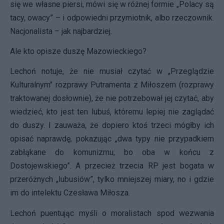
się we własne piersi, mówi się w różnej formie „Polacy są
tacy, owacy” – i odpowiedni przymiotnik, albo rzeczownik.
Nacjonalista – jak najbardziej.
Ale kto opisze duszę Mazowieckiego?
Lechoń notuje, że nie musiał czytać w „Przeglądzie
Kulturalnym" rozprawy Putramenta z Miłoszem (rozprawy
traktowanej dosłownie), że nie potrzebował jej czytać, aby
wiedzieć, kto jest ten lubuś, któremu lepiej nie zaglądać
do duszy. I zauważa, że dopiero ktoś trzeci mógłby ich
opisać naprawdę, pokazując „dwa typy nie przypadkiem
zabłąkane do komunizmu, bo oba w końcu z
Dostojewskiego”. A przecież trzecia RP jest bogata w
przeróżnych „lubusiów”, tylko mniejszej miary, no i gdzie
im do intelektu Czesława Miłosza.
Lechoń puentując myśli o moralistach spod wezwania