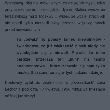
Warszawą. Nikt nie mówi o tym, co czuje, jak myśli, tylko
przymierza się do Lenina, jak kiedyś do Stalina, węszy, co
teraz nakażą mu z Moskwy … widać, że wcale strach ich
nie opadł, tylko naszedł jakby jeszcze większy, strach
przed niewiadomym.
Ta „odwilż" to ponury taniec niewolników -
świadectwo, że już większość z nich nigdy nie
wydobędzie się z niewoli. Prawie, że mnie
bardziej przeraża ten „bunt" niż tamto
posłuszeństwo - które zdawało się nam tylko
maską. Straszne, co się w tych ludziach dzieje.
Dosłowny cytat do znalezienia w „Dziennikach” Jana
Lechonia pod datą 17 kwietnia 1956 roku.
Dwa miesiące
później już nie żył.